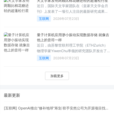
天文学家发明两颗比棉花糖还轻的超蓬松行星
超乎想象的强大计算能力。
近日，国际天文学家团队在《皇家天文学会月
刊》上发表了一项引人注目的最新研究成果，
宣布在距离地球约1110光年外的南天星座“飞鱼
互联网
2026年07月23日
座”中，发现了两颗密度极低的“超级蓬松”巨行
星。这两颗行星的密度甚至比棉花糖还要轻，
为科学家研究奇异行星的起源与演化提供了罕
量子计算机应用渺小振动实现数据存储 就像吉
见的全新窗口。
他上的音符一样
近日，由苏黎世联邦理工学院（ETHZurich）
物理学家YiwenChu率领的研究团队开发出了
一种全新的量子芯片，成功将信息以微小振动
互联网
2026年07月23日
（即声子携带的振动能量包）的形式存储在芯
片内部，其运作原理在某种程度上类似于吉他
上共鸣的音符。这项突破性成果有望彻底改变
加载更多
未来量子计算机的构建方式。
最新更新
[
互联网
]
OpenAI推出“修补地球”筹划 联手安然公司为开源项目找马脚打补丁