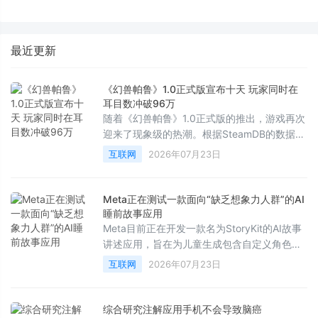
化是如何「炼成」的
标尺三烘款打造“嵌入不局改”新
标准
最近更新
《幻兽帕鲁》1.0正式版宣布十天 玩家同时在
耳目数冲破96万
随着《幻兽帕鲁》1.0正式版的推出，游戏再次
迎来了现象级的热潮。根据SteamDB的数据显
示，在7月19日——即版本发布近两周后，该
互联网
2026年07月23日
作的最高同时在线人数达到了961，867人。
这也是自该游戏2024年开启抢先体验、创下超
过210万同时在线的辉煌纪录以来，取得的最
Meta正在测试一款面向“缺乏想象力人群”的AI
高数据。
睡前故事应用
Meta目前正在开发一款名为StoryKit的AI故事
讲述应用，旨在为儿童生成包含自定义角色、
场景、教育意义以及音乐的AI故事。正如其在
互联网
2026年07月23日
应用商店向家长们保证的那样：“你甚至不需要
写下一个字。”
综合研究注解应用手机不会导致脑癌