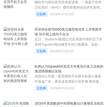
脑科学与癌症研究迎来新进展。一项基于世界
卫生组织（WHO）委托审查的综合研究表明，
电磁波不会引发大脑、头部或颈部的癌症，这
互联网
2026年07月23日
彻底打破了长期以来公众对手机辐射致癌的担
忧。
菲亚特全新15000美元微型电动车上岸美国市
场 但今朝上路尚不合法
近日，Stellantis集团正式在美国市场开启了菲
亚特Topolino电动微型车的订购通道。这款车
型的起售价为13995美元，加上990美元的强
互联网
2026年07月23日
制性目的地费用后，税前总价为14985美元。
这一价格使其成为了目前美国市场上售价最低
的新车，甚至比基础款日产Versa还要便宜
机构认为OpenAI对其宏大年夜告白收入目标的
2000多美元。
激进猜测难以实现
虽然AI公司曾一度宣称绝不在聊天机器人服务
中投放广告，甚至连首席执行官萨姆·奥特曼也
曾将广告形容为“最后手段”的商业模式，并认
互联网
2026年07月23日
为将其与AI结合会带来独特的不安感，但如今
行业风向已彻底逆转。然而，根据市场研究机
构的最新分析，各大科技公司很难从聊天机器
2035年美国数据中间用电量估计激增至当前四