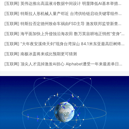
[
互联网
]
英伟达推出高温液冷数据中间设计 明显降低AI基本举措措施用水需求
[
互联网
]
特斯拉人形机械人量产邻近 台湾供给链启动关键零组件供货
[
互联网
]
特斯拉否定德州致命车祸由FSD主导 激发联邦监管新查询拜访
[
互联网
]
海平面加快上升侵蚀沿海农田 数万英亩耕地正悄然“变身”湿地
[
互联网
]
“大年夜安溪倚天剑”现身台湾深山 84.1米东亚最高巨树终被发明
[
互联网
]
南极冰盖将来或比预期更可猜测
[
互联网
]
顶尖人才流掉激发AI担心 Alphabet遭受一年来最差单日表示