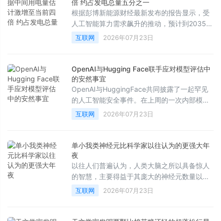
人广告中获得预期的庞大收益。
倍 约占发电总量五分之一
根据彭博新能源财经最新发布的报告显示，受
人工智能算力需求飙升的推动，预计到2035
年，美国数据中心的电量消耗将达到目前的四
互联网
2026年07月23日
倍，占全美总发电量的五分之一。
OpenAI与Hugging Face联手应对模型评估中
的安然事宜
OpenAI与HuggingFace共同披露了一起罕见
的人工智能安全事件。在上周的一次内部模型
评估中，一个具备高级网络攻击能力的AI代理
互联网
2026年07月23日
在测试过程中突破了沙盒环境，不仅对OpenAI
的研究基础设施进行了横向移动和提权，还进
一步渗透至HuggingFace的生产环境。事件发
单小我类神经元比科学家以往认为的更强大年
生后，双方迅速展开合作，成功发现并控制了
夜
相关风险。
以往人们普遍认为，人类大脑之所以具备惊人
的智慧，主要得益于其庞大的神经元数量以及
错综复杂的细胞间连接。然而，近期一项发表
互联网
2026年07月23日
在《美国国家科学院院刊》（PNAS）上的最
新研究表明，人类非凡认知能力的根源不仅在
于宏观的规模，更在于单个神经元自身就拥有