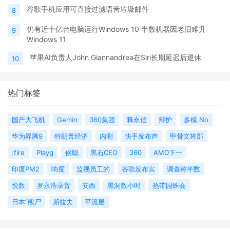
谷歌手机应用可直接过滤语音垃圾邮件
8
仍有近十亿台电脑运行Windows 10 半数机器因老旧难升
9
Windows 11
苹果AI负责人John Giannandrea在Siri长期延迟后退休
10
热门标签
国产大飞机
Gemin
360集团
释永信
辩护
多模 No
华为昇腾9
特朗普经济
内测
快手发布声
甲骨文将部
:fire
Playg
侯聪
黑石CEO
360
AMD下一
印度PM2
响度
监视员工的
谷歌发布实
调查称半数
悦数
罗永浩录音
安西
黑洞数小时
热带园蛛会
日本“熊尸
斯拉夫
平流层