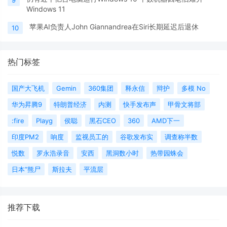
Windows 11
苹果AI负责人John Giannandrea在Siri长期延迟后退休
10
热门标签
国产大飞机
Gemin
360集团
释永信
辩护
多模 No
华为昇腾9
特朗普经济
内测
快手发布声
甲骨文将部
:fire
Playg
侯聪
黑石CEO
360
AMD下一
印度PM2
响度
监视员工的
谷歌发布实
调查称半数
悦数
罗永浩录音
安西
黑洞数小时
热带园蛛会
日本“熊尸
斯拉夫
平流层
推荐下载