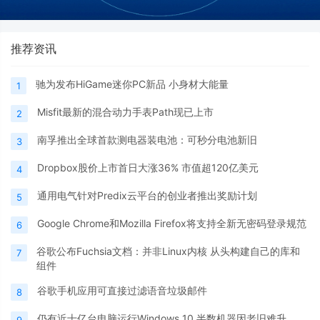
推荐资讯
驰为发布HiGame迷你PC新品 小身材大能量
1
Misfit最新的混合动力手表Path现已上市
2
南孚推出全球首款测电器装电池：可秒分电池新旧
3
Dropbox股价上市首日大涨36% 市值超120亿美元
4
通用电气针对Predix云平台的创业者推出奖励计划
5
Google Chrome和Mozilla Firefox将支持全新无密码登录规范
6
谷歌公布Fuchsia文档：并非Linux内核 从头构建自己的库和
7
组件
谷歌手机应用可直接过滤语音垃圾邮件
8
仍有近十亿台电脑运行Windows 10 半数机器因老旧难升
9