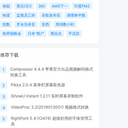
侯聪
黑石CEO
360
AMD下一
印度PM2
响度
监视员工的
谷歌发布实
调查称半数
悦数
罗永浩录音
安西
黑洞数小时
热带园蛛会
日本“熊尸
斯拉夫
平流层
推荐下载
Compressor 4.4.4 苹果官方出品视频解码格式
1
转换工具
Pikka 2.0.4 菜单栏屏幕取色器
2
iShowU Instant 1.2.11 实时屏幕录制软件
3
VideoProc 3.2(2019013001) 视频格式转换
4
RightFont 5.4.1(2474) 超级好用的字体管理工
5
具