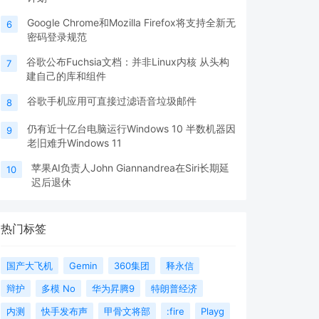
Google Chrome和Mozilla Firefox将支持全新无
6
密码登录规范
谷歌公布Fuchsia文档：并非Linux内核 从头构
7
建自己的库和组件
谷歌手机应用可直接过滤语音垃圾邮件
8
仍有近十亿台电脑运行Windows 10 半数机器因
9
老旧难升Windows 11
苹果AI负责人John Giannandrea在Siri长期延
10
迟后退休
热门标签
国产大飞机
Gemin
360集团
释永信
辩护
多模 No
华为昇腾9
特朗普经济
内测
快手发布声
甲骨文将部
:fire
Playg