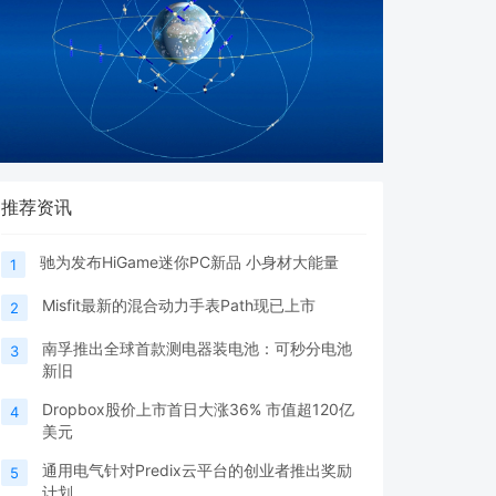
推荐资讯
驰为发布HiGame迷你PC新品 小身材大能量
1
Misfit最新的混合动力手表Path现已上市
2
南孚推出全球首款测电器装电池：可秒分电池
3
新旧
Dropbox股价上市首日大涨36% 市值超120亿
4
美元
通用电气针对Predix云平台的创业者推出奖励
5
计划