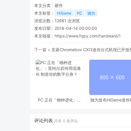
本文分类：
硬件
本文标签：
HiGame
PC
驰为
浏览次数：
12681
次浏览
发布日期：2018-04-14 00:00:00
本文链接：
https://www.fqpy.com/hardware/1
下一篇 >
宏碁Chromebox CXI3迷你台式机现已开
PC 正在「物种进化」：
驰为发布HiGame迷你
英特尔若何用混淆 AI 制造
新品 小身材大能量
你的数字分身？
评论列表
共有
0
条评论