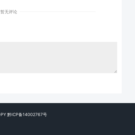
暂无评论
FQPY
黔ICP备14002767号