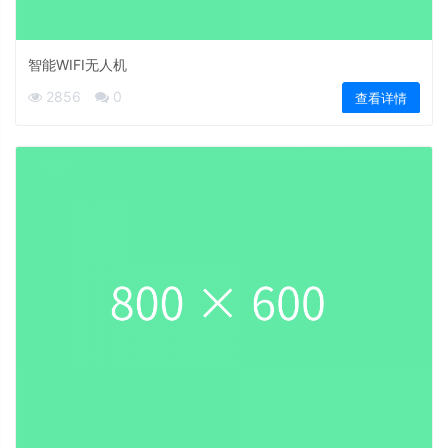
智能WIFI无人机
2856
0
查看详情