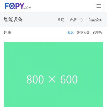
Togg
navig
智能设备
首页
产品中心
智能设备
列表
默认
浏览次数
点赞数