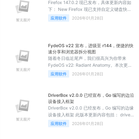
Firefox 147.0.2 现已发布，具体更新内容如
下： New Firefox 现已支持自定义键盘快捷
键，可替换难以输入或记忆的热键，避免与
应用软件
2026年01月28日
其他软件冲突，并创建用户偏好的快捷键组
合。在地址栏输入about:keyboard即可体验
这项...
FydeOS v22 宣布，进级至 r144，便捷的快
速分享和浏览器拆分视图
随着冬日临近尾声，我们很高兴为你带来
FydeOS v22: Radiant Anatomy。本次更新
将系统底层从 Chromium OS r138 升级到
应用软件
2026年01月28日
r144，在提升稳定性的同时，也加入了一些
新功能，希望能让你的 FydeOS 使用体验更
加顺心。 ...
DriverBox v2.0.0 已经宣布，Go 编写的边沿
设备接入框架
DriverBox v2.0.0 已经发布，Go 编写的边缘
设备接入框架 此版本更新内容包括： driver-
box v2.0 发版内容 版本亮点 接口优化，体
应用软件
2026年01月28日
验升级 - v2.0 全面优化插件接口设计，统一
设备影子 API，新增事件驱动架构，大幅提...