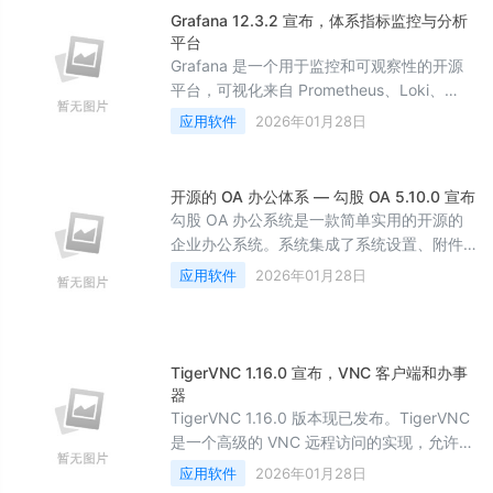
Grafana 12.3.2 宣布，体系指标监控与分析
平台
Grafana 是一个用于监控和可观察性的开源
平台，可视化来自 Prometheus、Loki、
Elasticsearch、InfluxDB、Postgres 等多个
应用软件
2026年01月28日
来源的指标、日志等。 Grafana 12.3.2 正式
发布，主要更新内容如下： 功能和改进
API：在仪...
开源的 OA 办公体系 — 勾股 OA 5.10.0 宣布
勾股 OA 办公系统是一款简单实用的开源的
企业办公系统。系统集成了系统设置、附件
管理、人事管理、行政管理、消息管理、企
应用软件
2026年01月28日
业公告、知识网盘、审批流程设置、办公审
批、日常办公、财务管理、客户管理、合同
管理、项...
TigerVNC 1.16.0 宣布，VNC 客户端和办事
器
TigerVNC 1.16.0 版本现已发布。TigerVNC
是一个高级的 VNC 远程访问的实现，允许你
查看运行在网络上另一台计算机上的虚拟桌
应用软件
2026年01月28日
面环境并与之交互；它是基于 RealVNC 4 和