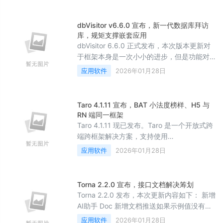
X.org 代码库的高速 VNC 版本。 重点更新内
容...
dbVisitor v6.6.0 宣布，新一代数据库拜访
库，规矩支撑嵌套应用
dbVisitor 6.6.0 正式发布，本次版本更新对
于框架本身是一次小小的进步，但是功能对
用户的影响是深远的。核心看点有两个：1 规
应用软件
2026年01月28日
则允许嵌套使用了，2 新增了
case/when/else 规则。这意味着你可以像写
SQL 一样在 ...
Taro 4.1.11 宣布，BAT 小法度榜样、H5 与
RN 端同一框架
Taro 4.1.11 现已发布。Taro 是一个开放式跨
端跨框架解决方案，支持使用
React/Vue/Nerv 等框架来开发微信 / 京东 /
应用软件
2026年01月28日
百度 / 支付宝 / 字节跳动 / QQ 小程序 / H5
等应用。 修复（fix） fix(ascf): 适配ascf
fix(...
Torna 2.2.0 宣布，接口文档解决筹划
Torna 2.2.0 发布，本次更新内容如下： 新增
AI助手 Doc 新增文档推送如果示例值没有填
让AI生成 优化字典查看 MCP接口新增： 文
应用软件
2026年01月28日