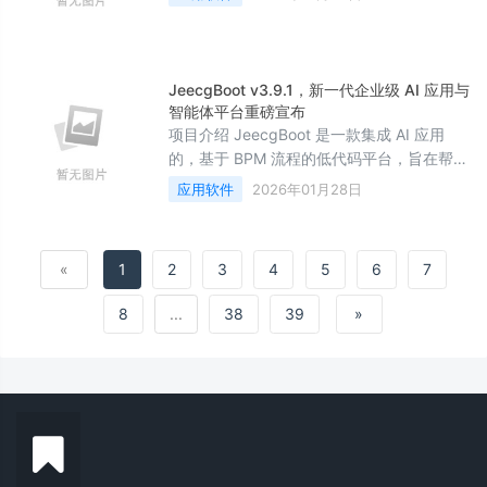
档推送MCP，非Java项目也能生成格式化文
档 Doc 搜索应用 关于 Torna 接口文档解决
方案...
JeecgBoot v3.9.1，新一代企业级 AI 应用与
智能体平台重磅宣布
项目介绍 JeecgBoot 是一款集成 AI 应用
的，基于 BPM 流程的低代码平台，旨在帮助
开发者快速实现低代码开发和构建、部署个
应用软件
2026年01月28日
性化的 AI 应用。 前后端分离架构 Ant
Design&Vue3，SpringBoot，
SpringCloud，Mybatis，...
«
1
2
3
4
5
6
7
8
...
38
39
»