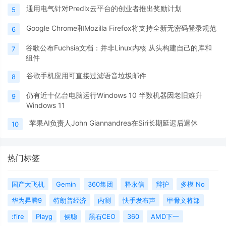
通用电气针对Predix云平台的创业者推出奖励计划
5
Google Chrome和Mozilla Firefox将支持全新无密码登录规范
6
谷歌公布Fuchsia文档：并非Linux内核 从头构建自己的库和
7
组件
谷歌手机应用可直接过滤语音垃圾邮件
8
仍有近十亿台电脑运行Windows 10 半数机器因老旧难升
9
Windows 11
苹果AI负责人John Giannandrea在Siri长期延迟后退休
10
热门标签
国产大飞机
Gemin
360集团
释永信
辩护
多模 No
华为昇腾9
特朗普经济
内测
快手发布声
甲骨文将部
:fire
Playg
侯聪
黑石CEO
360
AMD下一