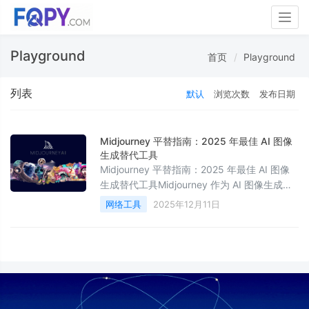
Togg
navig
Playground
首页
Playground
列表
默认
浏览次数
发布日期
Midjourney 平替指南：2025 年最佳 AI 图像
生成替代工具
Midjourney 平替指南：2025 年最佳 AI 图像
生成替代工具Midjourney 作为 AI 图像生成的
标杆工具，以其出色的艺术性和细节表现力深
网络工具
2025年12月11日
受创作者喜爱。然而，由于其付费订阅模式、
网络访问限制（尤其在国内）、以及 Discord
操作门槛，许多用户开始寻找“平替”——即性
价比更高、免费或更易用的替代品。2025
年，AI 图像生成领域竞争激烈，涌现出众多优
秀工具，包括免费开源模型、