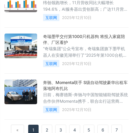
纬创领跑增长，11月营收同比大幅增长
194.6%，AI服务器出货创新高；广达11月营收
同比增36.5%，主要受惠AI服务器出货动能增
互联网
2025年12月10日
加。纬颖11月营收同比增158.6%，云服务供应
商大客户需求持续放量。
奇瑞墨甲交付第1000只机器狗 将投入家庭陪
伴、厂区看护
“奇瑞集团”公众号宣布，奇瑞集团旗下墨甲机
器人在安徽芜湖举行了“2025年第1000台机器
狗应用交付”仪式。这批名为Argos的四足机器
互联网
2025年12月10日
人将正式投入家庭陪伴、社区巡检、厂区看护
等多种真实场景，实现“交付即上岗”。
奔驰、Momenta联手 S级自动驾驶豪华出租车
落地阿布扎比
日前，梅赛德斯-奔驰与中国智能辅助驾驶系统
合作伙伴Momenta携手，联合出行运营商
Lumo推出基于新一代S级轿车的L4级自动驾驶
互联网
2025年12月10日
出租车服务，助力高端自动驾驶出行商业化落
地。该车队定位为全球首款基于量产豪华车平
台的可扩展自动驾驶出租车，将奔驰标志性的
«
1
2
3
4
5
6
7