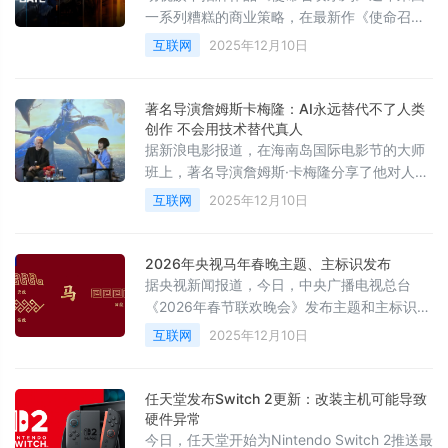
一系列糟糕的商业策略，在最新作《使命召
唤：黑色行动 7》中被市场反噬，销量大幅下
互联网
2025年12月10日
滑。这促使开发团队开始“听劝”，并在最新的
官方公告中，确认将重新调整未来作品的推出
顺序。
著名导演詹姆斯卡梅隆：AI永远替代不了人类
创作 不会用技术替代真人
据新浪电影报道，在海南岛国际电影节的大师
班上，著名导演詹姆斯·卡梅隆分享了他对人工
智能与电影创作之间关系的见解。卡梅隆认可
互联网
2025年12月10日
AI等技术的进步，但他强调，AI永远无法替代
人类的创作。“AI或许能做出另一部《阿凡
达》，但是在这部电影上映前，它是做不出来
2026年央视马年春晚主题、主标识发布
的。”
据央视新闻报道，今日，中央广播电视总台
《2026年春节联欢晚会》发布主题和主标识。
据了解，央视马年春晚主题为“骐骥驰骋 势不
互联网
2025年12月10日
可挡”，“骐骥”是古人对骏马、千里马的雅称，
凝聚着中华民族开拓进取、驰而不息的精神品
格。
任天堂发布Switch 2更新：改装主机可能导致
硬件异常
今日，任天堂开始为Nintendo Switch 2推送最