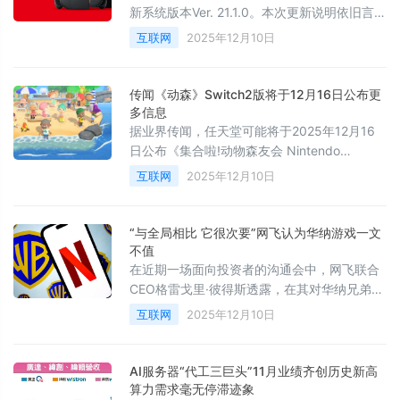
新系统版本Ver. 21.1.0。本次更新说明依旧言简
意赅，官方日志仅表示“修复了若干问题并提升
互联网
2025年12月10日
了操作稳定性”，并未提及任何明显的功能变
化。但随更新一同发布的“注意事项”，却值得
重点关注。
传闻《动森》Switch2版将于12月16日公布更
多信息
据业界传闻，任天堂可能将于2025年12月16
日公布《集合啦!动物森友会 Nintendo
Switch2版》及面向全平台免费大型更新的更
互联网
2025年12月10日
多细节。此次更新内容预计将非常丰富，包括
新实机画面、玩法介绍以及媒体的早期试玩体
验。
“与全局相比 它很次要”网飞认为华纳游戏一文
不值
在近期一场面向投资者的沟通会中，网飞联合
CEO格雷戈里·彼得斯透露，在其对华纳兄弟探
索公司高达830亿美元的潜在收购评估中，华
互联网
2025年12月10日
纳兄弟游戏部门的价值被计为零。此举引发了
游戏行业对其收购后该部门命运的深切担忧。
AI服务器“代工三巨头”11月业绩齐创历史新高
算力需求毫无停滞迹象