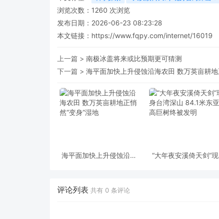
浏览次数：
1260
次浏览
发布日期：2026-06-23 08:23:28
本文链接：
https://www.fqpy.com/internet/16019
上一篇 >
南极冰盖将来或比预期更可猜测
下一篇 >
海平面加快上升侵蚀沿海农田 数万英亩耕地
海平面加快上升侵蚀沿海
“大年夜安溪倚天剑”
农田 数万英亩耕地正悄
台湾深山 84.1米东亚
然“变身”湿地
巨树终被发明
评论列表
共有
0
条评论