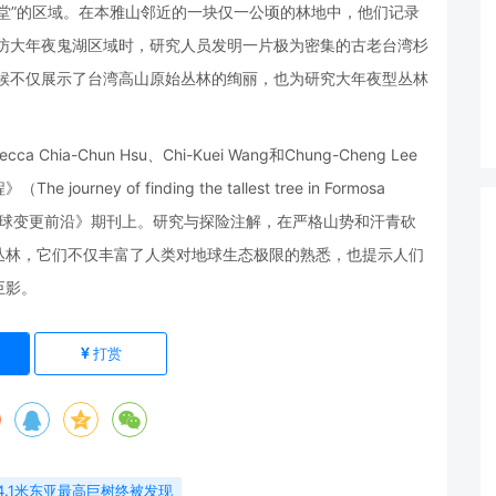
堂”的区域。在本雅山邻近的一块仅一公顷的林地中，他们记录
回访大年夜鬼湖区域时，研究人员发明一片极为密集的古老台湾杉
气候不仅展示了台湾高山原始丛林的绚丽，也为研究大年夜型丛林
a-Chun Hsu、Chi-Kuei Wang和Chung-Cheng Lee
 of finding the tallest tree in Formosa
林与全球变更前沿》期刊上。研究与探险注解，在严格山势和汗青砍
丛林，它们不仅丰富了人类对地球生态极限的熟悉，也提示人们
巨影。
打赏
4.1米东亚最高巨树终被发现