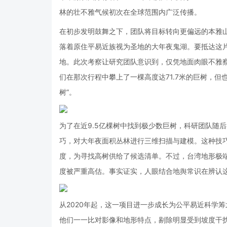
林的壮不雅气候初次在全球范围内广泛传播。
在初步发明鼓舞之下，团队将目标转向更偏远的本雅
落着原住平易近族视为圣地的大年夜鬼湖。要抵达这
地。此次考察让研究团队意识到，仅凭地面肉眼不雅
们在那次行程中攀上了一棵高度达71.7米的巨树，
树”。
为了在近9.5亿棵树中找到极少数巨树，科研团队随后
巧，对大年夜面积丛林进行三维扫描与建模。这种技
度，为寻找高树供给了候选清单。不过，台湾地形极
度被严重高估。事实证实，人眼结合地舆常识在辨认这
从2020年起，这一项目进一步成长为公平易近科学筹
他们一一比对影像和地形特点，剔除明显受到坡度干扰