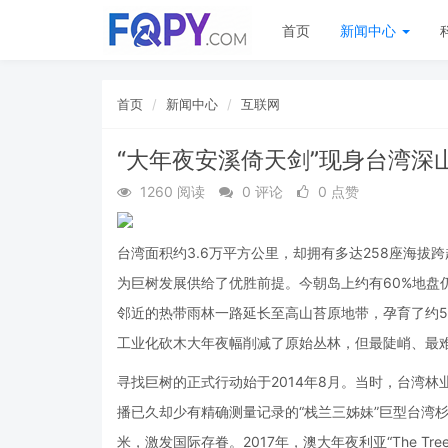
首页
新闻中心
首页
新闻中心
互联网
“大年夜安溪倚天剑”现身台湾深山
1260 阅读
0 评论
0 点赞
台湾面积约3.6万平方公里，却拥有多达258座海拔
为巨树发展供给了优胜前提。今朝岛上约有60%地盘
邻近的热带雨林一路延长至高山苔原地带，孕育了约50
工业化砍木大年夜幅削减了原始丛林，但最陡峭、最
寻找巨树的正式行动始于2014年8月。当时，台湾
播已久却少有精确测量记录的“栈兰三姊妹”巨型台湾杉
米，激发国际存眷。2017年，澳大年夜利亚“The Tre