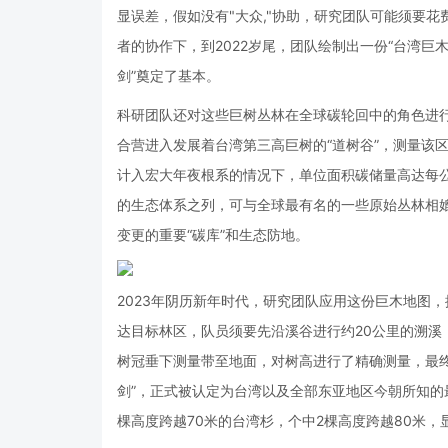
显误差，假如没有"大众,"协助，研究团队可能须要
者的协作下，到2022岁尾，团队绘制出一份“台湾巨木
剑”奠定了基本。
科研团队还对这些巨树丛林在全球碳轮回中的角色进行
合营进入发展着台湾第三高巨树的“道树谷”，测量该
计入宏大年夜根系的情况下，单位面积碳储量高达每公
的生态体系之列，可与全球最有名的一些原始丛林相媲
变更的重要“碳库”和生态防地。
2023年阴历新年时代，研究团队应用这份巨木地图
达目标林区，队员须要先沿溪谷进行约20公里的溯溪
树冠垂下测量带至地面，对树高进行了精确测量，最终
剑”，正式被认定为台湾以及全部东亚地区今朝所知的最
棵高度跨越70米的台湾杉，个中2棵高度跨越80米