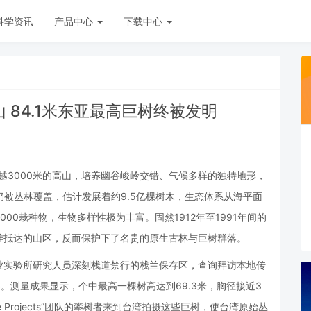
科学资讯
产品中心
下载中心
 84.1米东亚最高巨树终被发明
跨越3000米的高山，培养幽谷峻岭交错、气候多样的独特地形，
仍被丛林覆盖，估计发展着约9.5亿棵树木，生态体系从海平面
00栽种物，生物多样性极为丰富。固然1912年至1991年间的
难抵达的山区，反而保护下了名贵的原生古林与巨树群落。
林业实验所研究人员深刻栈道禁行的栈兰保存区，查询拜访本地传
。测量成果显示，个中最高一棵树高达到69.3米，胸径接近3
e Projects”团队的攀树者来到台湾拍摄这些巨树，使台湾原始丛