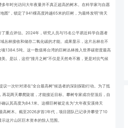
花费多年时光访问大年夜量并不真正超高的树木。在科学家与自愿
地图”，锁定了941棵高度跨越65米的巨树，为最终发明“倚天
了重点评估。2024年，研究人员与15名公平易近科学自愿者
区域丛林接收和储存二氧化碳的才能。成果显示，这片丛林在不
顷1384.5吨。这一数值将台湾的巨树丛林推入世界碳密度最高
美。是以，这些“撞月之树”不仅是天然奇不雅，更是对抗气候
，提议一次针对潜在“全台最高树”候选者的深刻探勘行动。为了抵
，再花两天攀爬陡坡，才能接近目标。攀树专家成功登顶后，自
确认其高度为84.1米。这棵巨树被定名为“大年夜安溪倚天
高树木。截至2026岁首年代，项目团队已记录并攀登了10
，显示这片山区巨木资本的惊人范围。