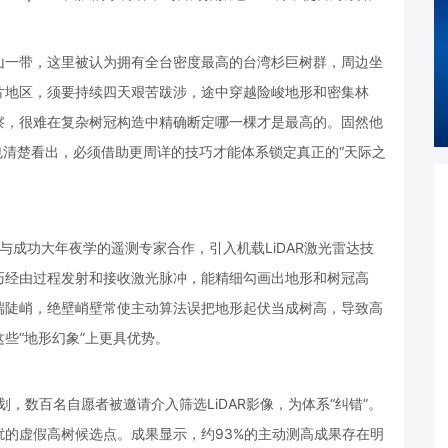
山一带，这里被认为拥有全台密度最高的台湾杉巨树群，周边坐
片地区，须要持续四天艰苦跋涉，途中穿越险峻地形和密集林
察，很难在复杂树冠构造中精确断定哪一棵才是最高的。固然他
但也清楚看出，必须借助更周详的技巧才能体系锁定真正的“天际之
与成功大年夜学的遥测专家合作，引入机载LiDAR激光雷达技
巧经由过程发射和接收激光脉冲，能精细勾画出地形和树冠高
端陡峭，绝壁峭壁常使主动算法误把地形起伏当成树高，导致高
些“地形幻象”上更具优势。
划，数百名自愿者被邀请介入筛选LiDAR影像，为体系“纠错”。
的虚假高树候选点。成果显示，约93%的主动测高成果存在明