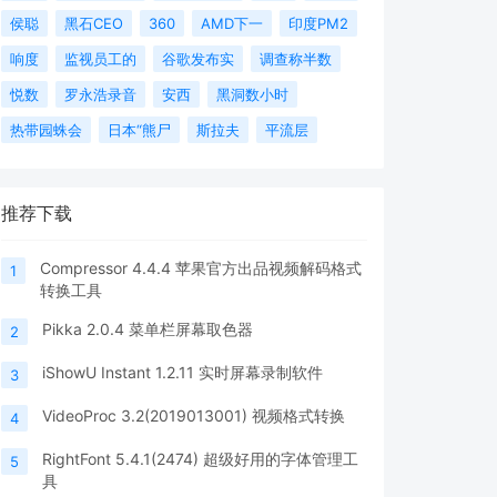
侯聪
黑石CEO
360
AMD下一
印度PM2
响度
监视员工的
谷歌发布实
调查称半数
悦数
罗永浩录音
安西
黑洞数小时
热带园蛛会
日本“熊尸
斯拉夫
平流层
推荐下载
Compressor 4.4.4 苹果官方出品视频解码格式
1
转换工具
Pikka 2.0.4 菜单栏屏幕取色器
2
iShowU Instant 1.2.11 实时屏幕录制软件
3
VideoProc 3.2(2019013001) 视频格式转换
4
RightFont 5.4.1(2474) 超级好用的字体管理工
5
具