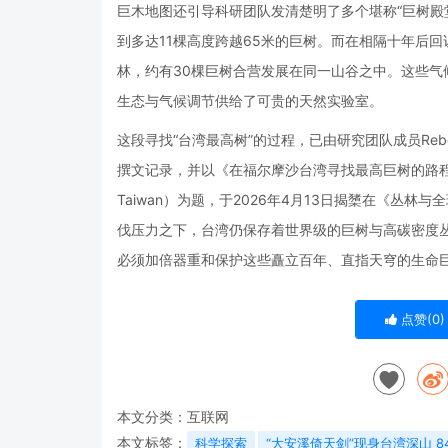
巨木地图还引导科研团队发清楚明了多个堪称“巨树殿
到多达11棵高度跨越65米的巨树。而在相隔十年后
林，约有30棵巨树合营发展在同一山谷之中。这些
生态与气候调节供给了可贵的天然实验室。
这段寻找“台湾最高树”的过程，已由研究团队成员Rebecca Chi
撰文记录，并以《在福尔摩沙台湾寻找最高巨树的路程》（The journey
Taiwan）为题，于2026年4月13日揭橥在《丛
伐压力之下，台湾仍保存着世界级的巨树与高碳密度
必须加倍器重和保护这些矗立百年、直指天穹的生命
点赞(
0
)
本文分类：
互联网
本文标签：
科学探索
“大安溪倚天剑”现身台湾深山 8