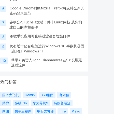
Google Chrome和Mozilla Firefox将支持全新无
6
密码登录规范
谷歌公布Fuchsia文档：并非Linux内核 从头构
7
建自己的库和组件
谷歌手机应用可直接过滤语音垃圾邮件
8
仍有近十亿台电脑运行Windows 10 半数机器因
9
老旧难升Windows 11
苹果AI负责人John Giannandrea在Siri长期延
10
迟后退休
热门标签
国产大飞机
Gemin
360集团
释永信
辩护
多模 No
华为昇腾9
特朗普经济
内测
快手发布声
甲骨文将部
:fire
Playg