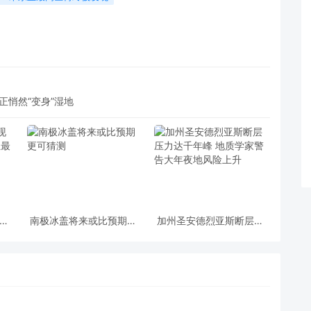
正悄然“变身”湿地
现身
南极冰盖将来或比预期更
加州圣安德烈亚斯断层压
最高
可猜测
力达千年峰 地质学家警告
大年夜地风险上升