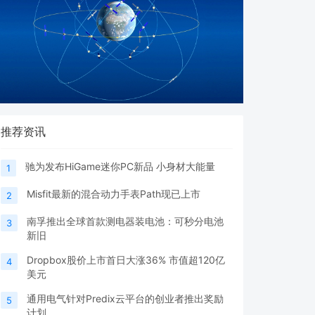
推荐资讯
驰为发布HiGame迷你PC新品 小身材大能量
1
Misfit最新的混合动力手表Path现已上市
2
南孚推出全球首款测电器装电池：可秒分电池
3
新旧
Dropbox股价上市首日大涨36% 市值超120亿
4
美元
通用电气针对Predix云平台的创业者推出奖励
5
计划