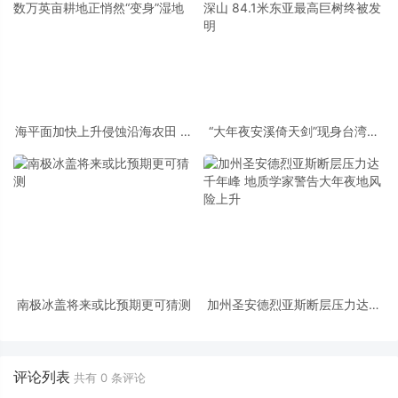
海平面加快上升侵蚀沿海农田 数
“大年夜安溪倚天剑”现身台湾深
万英亩耕地正悄然“变身”湿地
山 84.1米东亚最高巨树终被发明
南极冰盖将来或比预期更可猜测
加州圣安德烈亚斯断层压力达千
年峰 地质学家警告大年夜地风险
上升
评论列表
共有
0
条评论