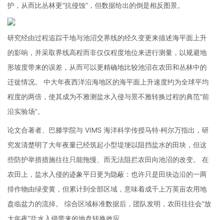
护，从而比丛林更“抗侵蚀”，但数据给出的倒是相反图景。
研究经由过程追踪干地与池沼交界线的经久变更来描述海平面上升
的影响，并采取界线高程而非仅仅程度地位来进行测量，以规避地
形坡度带来的误差，从而可以更精确地比较池沼在农田和丛林中的
迁徙情况。 中大年夜西洋沿海地区的海平面上升速度约为全球平均
程度的两倍，使其成为不雅测盐水入侵与景不雅转换过程的典范“前
沿实验场”。
论文合著者、巴滕学院与 VIMS 海洋科学传授马特·柯尔万指出，研
究发清楚明了大年夜量已经筑起小型堤埂以阻挡盐水的田块，但这
些防护举措措施往往只能拖慢、而无法阻拦农田向池沼的改变。 在
农田上，盐水入侵的迹象平日更为隐蔽：也许只是田块边沿的一两
排作物由绿变黄，但累计到全部区域，意味着成千上万英亩农用地
盘临盆力的流掉。 综合区域标准数据后，团队发明，农田往往会“放
大年夜”盐水入侵带来的地盘转换效应。