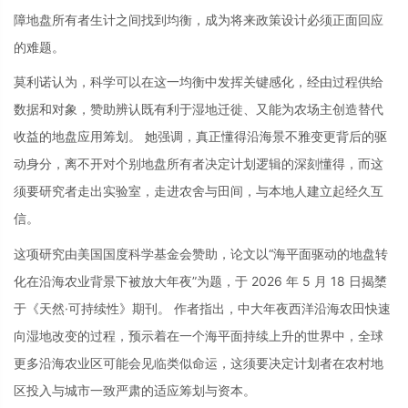
障地盘所有者生计之间找到均衡，成为将来政策设计必须正面回应
的难题。
莫利诺认为，科学可以在这一均衡中发挥关键感化，经由过程供给
数据和对象，赞助辨认既有利于湿地迁徙、又能为农场主创造替代
收益的地盘应用筹划。 她强调，真正懂得沿海景不雅变更背后的驱
动身分，离不开对个别地盘所有者决定计划逻辑的深刻懂得，而这
须要研究者走出实验室，走进农舍与田间，与本地人建立起经久互
信。
这项研究由美国国度科学基金会赞助，论文以“海平面驱动的地盘转
化在沿海农业背景下被放大年夜”为题，于 2026 年 5 月 18 日揭橥
于《天然·可持续性》期刊。 作者指出，中大年夜西洋沿海农田快速
向湿地改变的过程，预示着在一个海平面持续上升的世界中，全球
更多沿海农业区可能会见临类似命运，这须要决定计划者在农村地
区投入与城市一致严肃的适应筹划与资本。