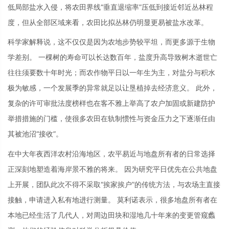
低局部盐水入侵，将农田界线“垂直退缩率”压低到接近邻近丛林程
度，但从全部区域来看，农田比拟丛林仍明显更易被盐水改革。
科学家解释说，这不仅仅是因为农地步势较平坦，而更多源于生物
学差别。 一棵树的寿命可以长达数百年，盐度升高导致树木逝世亡
往往须要数十年时光；而农作物平日以一年生为主，对盐分与积水
极为敏感，一个发展季的异常就足以让垦植掉去经济意义。 此外，
复杂的许可审批法度榜样也在客不雅上举高了农户加固或新建防护
举措措施的门槛，使很多农田在轨制惯性与资金压力之下逐渐任由
其被池沼“接收”。
在中大年夜西洋农村沿海地区，农平易近与地盘所有者的日常选择
正深刻地塑造着海岸景不雅的将来。 因为研究平日优先在公共地盘
上开展，团队此次不得不采取“挨家挨户”的传统方法，与农场主直接
接触，申请进入私有地进行测量。 莫利诺表示，很多地盘所有者在
本地已经生活了几代人，对周边田块和湿地几十年来的变更管窥蠡