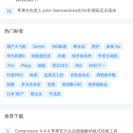
苹果AI负责人John Giannandrea在Siri长期延迟后退休
10
热门标签
国产大飞机
Gemin
360集团
释永信
辩护
多模 No
华为昇腾9
特朗普经济
内测
快手发布声
甲骨文将部
:fire
Playg
侯聪
黑石CEO
360
AMD下一
印度PM2
响度
监视员工的
谷歌发布实
调查称半数
悦数
罗永浩录音
安西
黑洞数小时
热带园蛛会
日本“熊尸
斯拉夫
平流层
推荐下载
Compressor 4.4.4 苹果官方出品视频解码格式转换工具
1