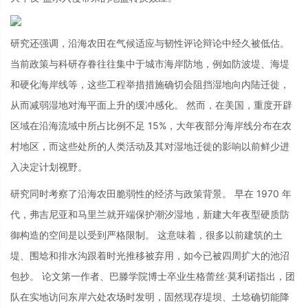
研究还强调，沿海农田在气候适应与韧性评论辩论中经久被低估。
当前政策与科研存眷往往集中于城市海岸防地，例如防波堤、海堤
和硬化海岸线等，这些工程举措措施确切会阻挡湿地向内陆迁徙，
从而减弱湿地对海平面上升的缓冲感化。 然而，在美国，重度开辟
区域在沿海流域中所占比例不足 15%，大年夜部分海岸线分布在农
村地区，而这些处所的人类活动及其对湿地迁徙的影响以前鲜少进
入决定计划视野。
研究同时考察了沿海农田脆弱性的经济与政策背景。 早在 1970 年
代，弗吉尼亚和马里兰就开端保护潮汐湿地，新建大年夜型硬质防
御构造的空间是以受到严格限制。 这意味着，很多以前建筑的土
堤、围埝和排水沟跟着时光推移被弃用，如今已被四周扩大的池沼
包抄。 论文第一作者、巴滕学院博士卒业生格蕾丝·莫利诺指出，团
队在实地访问东岸六处农场时发明，固然现存堤坝、土埝确切能降