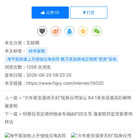
点赞(
0
)
打赏
本文分类：
互联网
本文标签：
科学探索
海平面加速上升侵蚀沿海农田 数万英亩耕地正悄然“变身”湿地
浏览次数：
1258
次浏览
发布日期：2026-06-23 08:23:35
本文链接：
https://www.fqpy.com/internet/16020
上一篇 >
“大年夜安溪倚天剑”现身台湾深山 84.1米东亚最高巨树终
被发明
下一篇 >
特斯拉否定德州致命车祸由FSD主导 激发联邦监管新查询
拜访