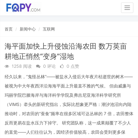
Togg
navig
首页
新闻中心
互联网
海平面加快上升侵蚀沿海农田 数万英亩
耕地正悄然“变身”湿地
1258 阅读
0 评论
0 点赞
经久以来，“鬼怪丛林”——被盐水入侵后大年夜片枯逝世的树木——
被视为中大年夜西洋沿海海平面上升最直不雅的气候。 但由威廉与
玛丽学院巴滕海岸与海洋科学学院及弗吉尼亚海洋科学研究所
（VIMS）牵头的新研究指出，实际比想象更严格：潮汐池沼向内陆
推动时，对农田的“蚕食”频率在很多区域可达丛林的 7 倍，农田整体
反而更易在盐水压力下掉守。 研究团队称，这一成果颠覆了不少人
的直觉——人们往往认为，因经济价值较高，农田会受到更多保