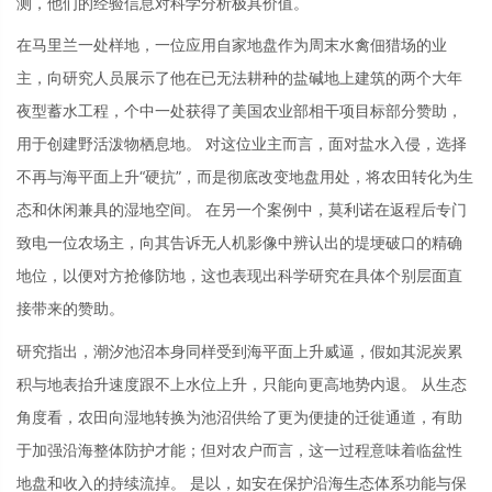
测，他们的经验信息对科学分析极具价值。
在马里兰一处样地，一位应用自家地盘作为周末水禽佃猎场的业
主，向研究人员展示了他在已无法耕种的盐碱地上建筑的两个大年
夜型蓄水工程，个中一处获得了美国农业部相干项目标部分赞助，
用于创建野活泼物栖息地。 对这位业主而言，面对盐水入侵，选择
不再与海平面上升“硬抗”，而是彻底改变地盘用处，将农田转化为生
态和休闲兼具的湿地空间。 在另一个案例中，莫利诺在返程后专门
致电一位农场主，向其告诉无人机影像中辨认出的堤埂破口的精确
地位，以便对方抢修防地，这也表现出科学研究在具体个别层面直
接带来的赞助。
研究指出，潮汐池沼本身同样受到海平面上升威逼，假如其泥炭累
积与地表抬升速度跟不上水位上升，只能向更高地势内退。 从生态
角度看，农田向湿地转换为池沼供给了更为便捷的迁徙通道，有助
于加强沿海整体防护才能；但对农户而言，这一过程意味着临盆性
地盘和收入的持续流掉。 是以，如安在保护沿海生态体系功能与保