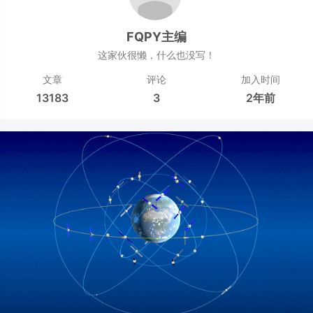
FQPY主编
这家伙很懒，什么也没写！
文章
评论
加入时间
13183
3
2年前