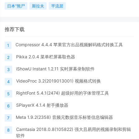
日本“熊尸
斯拉夫
平流层
推荐下载
Compressor 4.4.4 苹果官方出品视频解码格式转换工具
1
Pikka 2.0.4 菜单栏屏幕取色器
2
iShowU Instant 1.2.11 实时屏幕录制软件
3
VideoProc 3.2(2019013001) 视频格式转换
4
RightFont 5.4.1(2474) 超级好用的字体管理工具
5
SPlayerX 4.1.4 射手播放器
6
Meta 1.9.2(2358) 音频元数据音乐标签信息编辑器
7
Camtasia 2018.0.8(105822) 强大且易用的视频录制和剪辑
8
软件