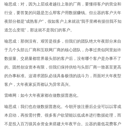
喻思成：对，因为上层或者越往上靠的厂商，要懂得客户的营业和
行业，要答复的问题是怎么帮客户用数据赚钱。但云器的客户大年
夜部分都是“成熟客户”，假如客户上来就说“我手里稀有据但我不知
道怎么变现”，那这就不是我们的客户。
喻思成：那倒没有。艰苦是很多，但我们的团队绝大年夜部分来自
于几个头部云厂商和互联网厂商的核心团队，办事过类似阿里如许
数据量、交易量都世界最头部的客户后，没有哪个客户是办事不了
的。固然创业资本有限，但我们保持供给与头部厂商一致甚至更高
的办事标准。这请求团队必须具备极强的战斗力，而面对大年夜型
客户，大年夜家反而都认为异常高兴。
雷峰网：如今大年夜家都在做数据普惠化。
喻思成：我们也在做数据普惠化。今朝开放注册后企业可以以零成
本启动，再按需付费。很多客户欲望能以低成本进行数据处理，而
不是投入百万级其余资金来搭建大年夜平台。云器的最低花费客户