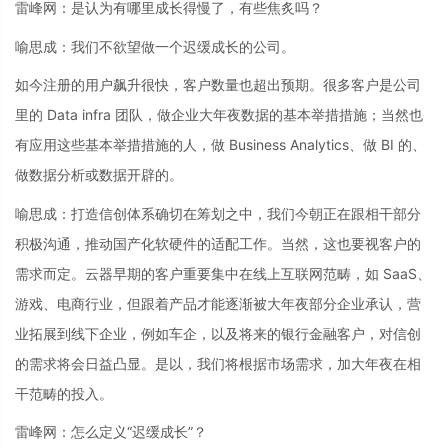
雷峰网：是认为有哪里成长得慢了，有些焦炙吗？
喻思成：我们不欲望做一个迟缓成长的公司。
如今注册的用户飙升很快，客户数量也超出预期。很多客户是公司
里的 Data infra 团队，做企业大年夜数据的基本举措措施；当然也
有应用这些基本举措措施的人，做 Business Analytics、做 BI 的、
做数据分析或数据开辟的。
喻思成：打造信创体系确切在筹划之中，我们今朝正在跟相干部分
积极沟通，推动国产化软硬件的适配工作。当然，这也要视客户的
需求而定。云器早期的客户重要集中在线上互联网范畴，如 SaaS、
游戏、电商行业，但跟着产品才能逐渐被大年夜部分企业承认，营
业拓展到线下企业，例如车企，以及将来的银行金融客户，对信创
的需求将会日益凸显。是以，我们将根据市场需求，加大年夜在相
干范畴的投入。
雷峰网：怎么定义“迟缓成长”？