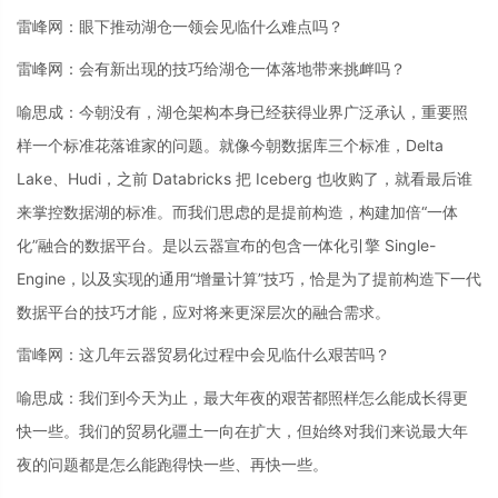
雷峰网：眼下推动湖仓一领会见临什么难点吗？
雷峰网：会有新出现的技巧给湖仓一体落地带来挑衅吗？
喻思成：今朝没有，湖仓架构本身已经获得业界广泛承认，重要照
样一个标准花落谁家的问题。就像今朝数据库三个标准，Delta
Lake、Hudi，之前 Databricks 把 Iceberg 也收购了，就看最后谁
来掌控数据湖的标准。而我们思虑的是提前构造，构建加倍“一体
化”融合的数据平台。是以云器宣布的包含一体化引擎 Single-
Engine，以及实现的通用“增量计算”技巧，恰是为了提前构造下一代
数据平台的技巧才能，应对将来更深层次的融合需求。
雷峰网：这几年云器贸易化过程中会见临什么艰苦吗？
喻思成：我们到今天为止，最大年夜的艰苦都照样怎么能成长得更
快一些。我们的贸易化疆土一向在扩大，但始终对我们来说最大年
夜的问题都是怎么能跑得快一些、再快一些。