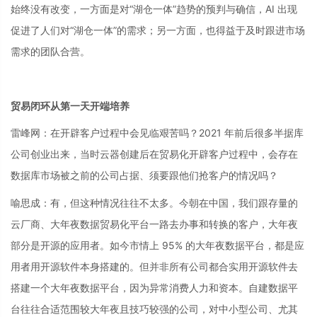
始终没有改变，一方面是对“湖仓一体”趋势的预判与确信，AI 出现
促进了人们对“湖仓一体”的需求；另一方面，也得益于及时跟进市场
需求的团队合营。
贸易闭环从第一天开端培养
雷峰网：在开辟客户过程中会见临艰苦吗？2021 年前后很多半据库
公司创业出来，当时云器创建后在贸易化开辟客户过程中，会存在
数据库市场被之前的公司占据、须要跟他们抢客户的情况吗？
喻思成：有，但这种情况往往不太多。今朝在中国，我们跟存量的
云厂商、大年夜数据贸易化平台一路去办事和转换的客户，大年夜
部分是开源的应用者。如今市情上 95% 的大年夜数据平台，都是应
用者用开源软件本身搭建的。但并非所有公司都合实用开源软件去
搭建一个大年夜数据平台，因为异常消费人力和资本。自建数据平
台往往合适范围较大年夜且技巧较强的公司，对中小型公司、尤其