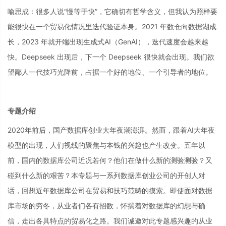
喻思成：很多人说“慢等于快”，它确切有哲学含义，但我认为照样要
能很快在一个贸易化情况里迭代验证本身。2021 年数仓向数据湖成
长，2023 年就开端出现生成式AI（GenAI），迭代速度会越来越
快。Deepseek 出现后，下一个 Deepseek 很快就会出现。我们欲
望鄙人一代技巧光降前，占据一个好的地位、一个引导者的地位。
专题介绍
2020年前后，国产数据库创业大年夜潮澎湃。然而，跟着AI大年夜
模型的出现，人们视线的聚焦与本钱的兴趣也产生改变。五年以
前，国内的数据库公司近况若何？他们在做什么新的测验测验？又
碰到什么新的艰苦？本专题与一系列数据库创业公司的开创人对
话，回想近年数据库公司在贸易和技巧范畴的摸索。即使面对数据
库市场的穷冬，从业者们各有招数，怀揣着对数据库的幻想与确
信，走出各具特点的贸易化之路。我们诚邀对此专题感兴趣的从业