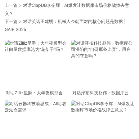
上一篇 >
对话ClapDB李令辉：AI爆发让数据库市场价格战掉去意
义？
下一篇 >
对话英诺王建明：机械人今朝面对的核心问题是数据 |
GAIR 2025
对话Zilliz星爵：大年夜模型会让
对话泽拓科技赵伟：数据库公司
向量数据库沦为“花架子”吗？
深陷的“自研军备比赛”，用户真
的在意吗？