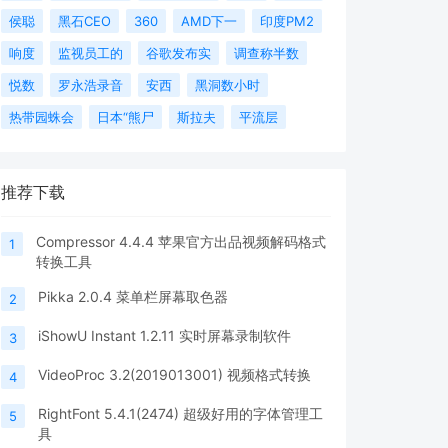
侯聪
黑石CEO
360
AMD下一
印度PM2
响度
监视员工的
谷歌发布实
调查称半数
悦数
罗永浩录音
安西
黑洞数小时
热带园蛛会
日本“熊尸
斯拉夫
平流层
推荐下载
Compressor 4.4.4 苹果官方出品视频解码格式
1
转换工具
Pikka 2.0.4 菜单栏屏幕取色器
2
iShowU Instant 1.2.11 实时屏幕录制软件
3
VideoProc 3.2(2019013001) 视频格式转换
4
RightFont 5.4.1(2474) 超级好用的字体管理工
5
具