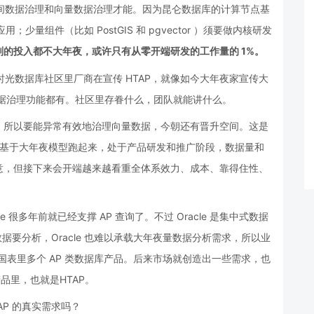
有空间数据治理和向量数据治理才能。因为昆仑数据库的计算节点基
用；少量组件（比如 PostGIS 和 pgvector ）须要做内核研发
的投入都不大年夜，或许只有从零开端研发的工作量的 1%。
段时光数据库社区里厂商在宣传 HTAP，就像如今大年夜家宣传大
数据治理功能都有。社区里存眷什么，团队就能讲什么。
，所以要能异常有效地治理向量数据，今朝还有晋升空间。这是
应用基于大年夜模型跑起来，处于产品研发和推广阶段，数据量和
意，但接下来会开端越来越看重全体系效力、成本、靠得住性、
e 很多年前就已经支撑 AP 查询了。不过 Oracle 是集中式数据
据要分析，Oracle 也难以承载大年夜量数据分析需求，所以业
，有了国表里多个 AP 类数据库产品。后来市场就创造出一些需求，也
产品里，也就是HTAP。
AP 的真实需求吗？