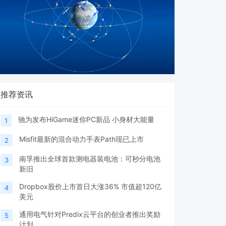
推荐资讯
驰为发布HiGame迷你PC新品 小身材大能量
1
Misfit最新的混合动力手表Path现已上市
2
南孚推出全球首款测电器装电池：可秒分电池
3
新旧
Dropbox股价上市首日大涨36% 市值超120亿
4
美元
通用电气针对Predix云平台的创业者推出奖励
5
计划