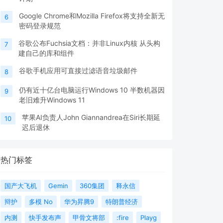
Google Chrome和Mozilla Firefox将支持全新无
6
密码登录规范
谷歌公布Fuchsia文档：并非Linux内核 从头构
7
建自己的库和组件
谷歌手机应用可直接过滤语音垃圾邮件
8
仍有近十亿台电脑运行Windows 10 半数机器因
9
老旧难升Windows 11
苹果AI负责人John Giannandrea在Siri长期延
10
迟后退休
热门标签
国产大飞机
Gemin
360集团
释永信
辩护
多模 No
华为昇腾9
特朗普经济
内测
快手发布声
甲骨文将部
:fire
Playg