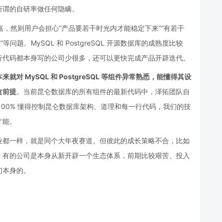
所谓的自研率做任何隐瞒。
可嘉，然则用户会担心“产品要若干时光内才能稳定下来”“有若干
问题。MySQL 和 PostgreSQL 开源数据库的成熟度比较
行代码都本身写的公司少很多，还可以更快完成产品开辟迭代。
就对 MySQL 和 PostgreSQL 等组件异常熟悉，能懂得其设
含前提
。当前昆仑数据库的所有组件的最新代码中，泽拓团队自
100% 懂得控制昆仑数据库架构、道理和每一行代码，我们的技
才能。
业都一样，就是同个大年夜赛道。但彼此的成长策略不合，比如
；有的公司是本身从新开辟一个生态体系，前期比较艰苦、投入
们本身的。