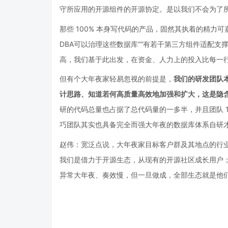
守所应用的开源组件的开源协定。是以我们不会为了
那些 100% 本身写代码的产品，固然其执着的精力
DBA可以治理这些数据库”“有若干第三方组件适配支撑”等
高，我们基于此出发，在资金、人力上的投入比每一
但有个大年夜家轻易忽视的前提是，
我们的研发团队本来
计思路、知道若何高质量高效地加强和扩大，这是隐
研的代码总量也占据了总代码量的一多半，并且团队 
巧团队其实也具备完全而强大年夜的数据库体系自研
赵伟：宽泛点说，大年夜家目标客户群及其地点的行
我们是借力于开源生态，从现有的开源社区成长用户
异常大年夜、奏效慢，但一旦做成，全部生态就是他