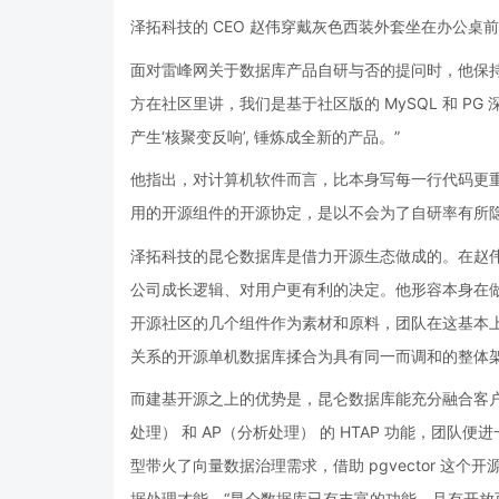
泽拓科技的 CEO 赵伟穿戴灰色西装外套坐在办公
面对雷峰网关于数据库产品自研与否的提问时，他保
方在社区里讲，我们是基于社区版的 MySQL 和 
产生‘核聚变反响’, 锤炼成全新的产品。”
他指出，对计算机软件而言，比本身写每一行代码更重要
用的开源组件的开源协定，是以不会为了自研率有所
泽拓科技的昆仑数据库是借力开源生态做成的。在赵
公司成长逻辑、对用户更有利的决定。他形容本身在做的事是“
开源社区的几个组件作为素材和原料，团队在这基本
关系的开源单机数据库揉合为具有同一而调和的整体
而建基开源之上的优势是，昆仑数据库能充分融合客户
处理） 和 AP（分析处理） 的 HTAP 功能，团队便
型带火了向量数据治理需求，借助 pgvector 这
据处理才能。“昆仑数据库已有丰富的功能，且有开