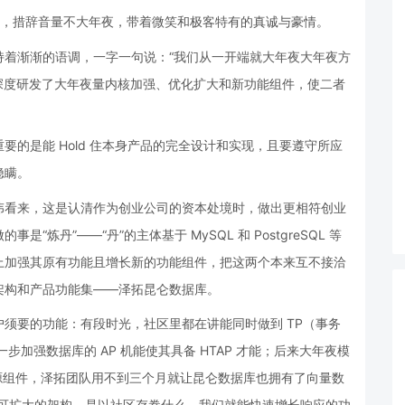
桌前，措辞音量不大年夜，带着微笑和极客特有的真诚与豪情。
持着渐渐的语调，一字一句说：“我们从一开端就大年夜大年夜方
PG 深度研发了大年夜量内核加强、优化扩大和新功能组件，使二者
的是能 Hold 住本身产品的完全设计和实现，且要遵守所应
隐瞒。
伟看来，这是认清作为创业公司的资本处境时，做出更相符创业
炼丹”——“丹”的主体基于 MySQL 和 PostgreSQL 等
上加强其原有功能且增长新的功能组件，把这两个本来互不接洽
架构和产品功能集——泽拓昆仑数据库。
须要的功能：有段时光，社区里都在讲能同时做到 TP（事务
进一步加强数据库的 AP 机能使其具备 HTAP 才能；后来大年夜模
个开源组件，泽拓团队用不到三个月就让昆仑数据库也拥有了向量数
放可扩大的架构，是以社区存眷什么，我们就能快速增长响应的功