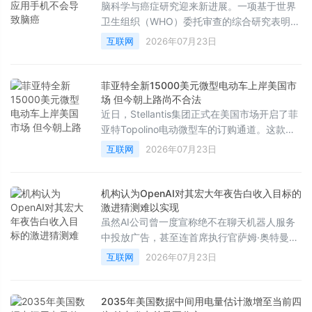
脑科学与癌症研究迎来新进展。一项基于世界
卫生组织（WHO）委托审查的综合研究表明，
电磁波不会引发大脑、头部或颈部的癌症，这
互联网
2026年07月23日
彻底打破了长期以来公众对手机辐射致癌的担
忧。
菲亚特全新15000美元微型电动车上岸美国市
场 但今朝上路尚不合法
近日，Stellantis集团正式在美国市场开启了菲
亚特Topolino电动微型车的订购通道。这款车
型的起售价为13995美元，加上990美元的强
互联网
2026年07月23日
制性目的地费用后，税前总价为14985美元。
这一价格使其成为了目前美国市场上售价最低
的新车，甚至比基础款日产Versa还要便宜
机构认为OpenAI对其宏大年夜告白收入目标的
2000多美元。
激进猜测难以实现
虽然AI公司曾一度宣称绝不在聊天机器人服务
中投放广告，甚至连首席执行官萨姆·奥特曼也
曾将广告形容为“最后手段”的商业模式，并认
互联网
2026年07月23日
为将其与AI结合会带来独特的不安感，但如今
行业风向已彻底逆转。然而，根据市场研究机
构的最新分析，各大科技公司很难从聊天机器
2035年美国数据中间用电量估计激增至当前四