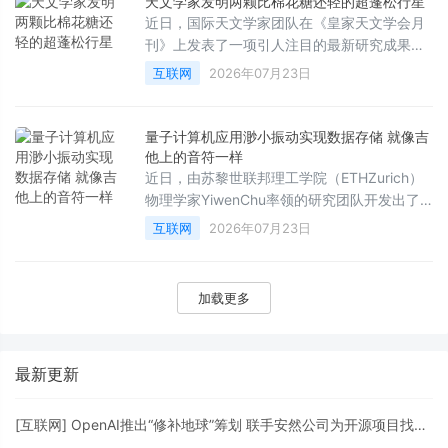
天文学家发明两颗比棉花糖还轻的超蓬松行星
超乎想象的强大计算能力。
近日，国际天文学家团队在《皇家天文学会月
刊》上发表了一项引人注目的最新研究成果，
宣布在距离地球约1110光年外的南天星座“飞鱼
互联网
2026年07月23日
座”中，发现了两颗密度极低的“超级蓬松”巨行
星。这两颗行星的密度甚至比棉花糖还要轻，
为科学家研究奇异行星的起源与演化提供了罕
量子计算机应用渺小振动实现数据存储 就像吉
见的全新窗口。
他上的音符一样
近日，由苏黎世联邦理工学院（ETHZurich）
物理学家YiwenChu率领的研究团队开发出了
一种全新的量子芯片，成功将信息以微小振动
互联网
2026年07月23日
（即声子携带的振动能量包）的形式存储在芯
片内部，其运作原理在某种程度上类似于吉他
上共鸣的音符。这项突破性成果有望彻底改变
加载更多
未来量子计算机的构建方式。
最新更新
[
互联网
]
OpenAI推出“修补地球”筹划 联手安然公司为开源项目找马脚打补丁