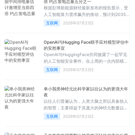
人广告中获得预期的庞大收益。
倍 约占发电总量五分之一
根据彭博新能源财经最新发布的报告显示，受
人工智能算力需求飙升的推动，预计到2035
年，美国数据中心的电量消耗将达到目前的四
互联网
2026年07月23日
倍，占全美总发电量的五分之一。
OpenAI与Hugging Face联手应对模型评估中
的安然事宜
OpenAI与HuggingFace共同披露了一起罕见
的人工智能安全事件。在上周的一次内部模型
评估中，一个具备高级网络攻击能力的AI代理
互联网
2026年07月23日
在测试过程中突破了沙盒环境，不仅对OpenAI
的研究基础设施进行了横向移动和提权，还进
一步渗透至HuggingFace的生产环境。事件发
单小我类神经元比科学家以往认为的更强大年
生后，双方迅速展开合作，成功发现并控制了
夜
相关风险。
以往人们普遍认为，人类大脑之所以具备惊人
的智慧，主要得益于其庞大的神经元数量以及
错综复杂的细胞间连接。然而，近期一项发表
互联网
2026年07月23日
在《美国国家科学院院刊》（PNAS）上的最
新研究表明，人类非凡认知能力的根源不仅在
于宏观的规模，更在于单个神经元自身就拥有