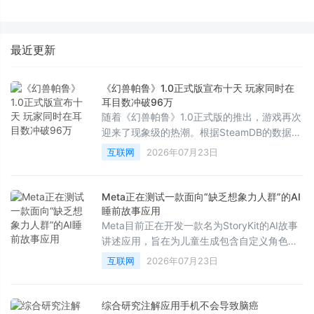
化是如何「炼成」的
标尺三烘款打造“嵌入不局改”新
标准
最近更新
《幻兽帕鲁》1.0正式版宣布十天 玩家同时在
耳目数冲破96万
随着《幻兽帕鲁》1.0正式版的推出，游戏再次
迎来了现象级的热潮。根据SteamDB的数据显
示，在7月19日——即版本发布近两周后，该
互联网
2026年07月23日
作的最高同时在线人数达到了961，867人。
这也是自该游戏2024年开启抢先体验、创下超
过210万同时在线的辉煌纪录以来，取得的最
Meta正在测试一款面向“缺乏想象力人群”的AI
高数据。
睡前故事应用
Meta目前正在开发一款名为StoryKit的AI故事
讲述应用，旨在为儿童生成包含自定义角色、
场景、教育意义以及音乐的AI故事。正如其在
互联网
2026年07月23日
应用商店向家长们保证的那样：“你甚至不需要
写下一个字。”
综合研究注解应用手机不会导致脑癌