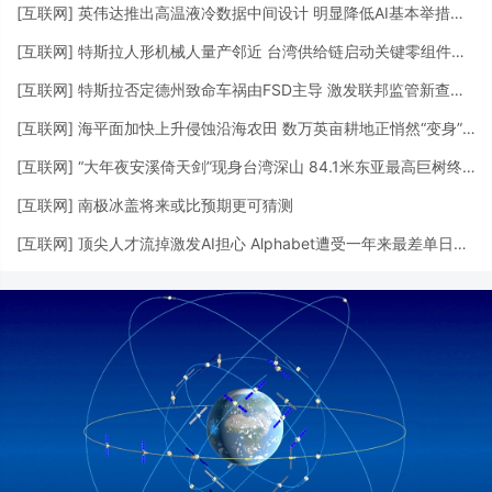
[
互联网
]
英伟达推出高温液冷数据中间设计 明显降低AI基本举措措施用水需求
[
互联网
]
特斯拉人形机械人量产邻近 台湾供给链启动关键零组件供货
[
互联网
]
特斯拉否定德州致命车祸由FSD主导 激发联邦监管新查询拜访
[
互联网
]
海平面加快上升侵蚀沿海农田 数万英亩耕地正悄然“变身”湿地
[
互联网
]
“大年夜安溪倚天剑”现身台湾深山 84.1米东亚最高巨树终被发明
[
互联网
]
南极冰盖将来或比预期更可猜测
[
互联网
]
顶尖人才流掉激发AI担心 Alphabet遭受一年来最差单日表示