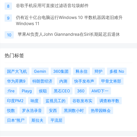
谷歌手机应用可直接过滤语音垃圾邮件
8
仍有近十亿台电脑运行Windows 10 半数机器因老旧难升
9
Windows 11
苹果AI负责人John Giannandrea在Siri长期延迟后退休
10
热门标签
国产大飞机
Gemin
360集团
释永信
辩护
多模 No
华为昇腾9
特朗普经济
内测
快手发布声
甲骨文将部
:fire
Playg
侯聪
黑石CEO
360
AMD下一
印度PM2
响度
监视员工的
谷歌发布实
调查称半数
悦数
罗永浩录音
安西
黑洞数小时
热带园蛛会
日本“熊尸
斯拉夫
平流层