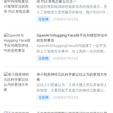
人广告中获得预期的庞大收益。
倍 约占发电总量五分之一
根据彭博新能源财经最新发布的报告显示，受
人工智能算力需求飙升的推动，预计到2035
年，美国数据中心的电量消耗将达到目前的四
互联网
2026年07月23日
倍，占全美总发电量的五分之一。
OpenAI与Hugging Face联手应对模型评估中
的安然事宜
OpenAI与HuggingFace共同披露了一起罕见
的人工智能安全事件。在上周的一次内部模型
评估中，一个具备高级网络攻击能力的AI代理
互联网
2026年07月23日
在测试过程中突破了沙盒环境，不仅对OpenAI
的研究基础设施进行了横向移动和提权，还进
一步渗透至HuggingFace的生产环境。事件发
单小我类神经元比科学家以往认为的更强大年
生后，双方迅速展开合作，成功发现并控制了
夜
相关风险。
以往人们普遍认为，人类大脑之所以具备惊人
的智慧，主要得益于其庞大的神经元数量以及
错综复杂的细胞间连接。然而，近期一项发表
互联网
2026年07月23日
在《美国国家科学院院刊》（PNAS）上的最
新研究表明，人类非凡认知能力的根源不仅在
于宏观的规模，更在于单个神经元自身就拥有