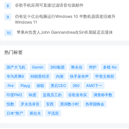
谷歌手机应用可直接过滤语音垃圾邮件
8
仍有近十亿台电脑运行Windows 10 半数机器因老旧难升
9
Windows 11
苹果AI负责人John Giannandrea在Siri长期延迟后退休
10
热门标签
国产大飞机
Gemin
360集团
释永信
辩护
多模 No
华为昇腾9
特朗普经济
内测
快手发布声
甲骨文将部
:fire
Playg
侯聪
黑石CEO
360
AMD下一
印度PM2
响度
监视员工的
谷歌发布实
调查称半数
悦数
罗永浩录音
安西
黑洞数小时
热带园蛛会
日本“熊尸
斯拉夫
平流层