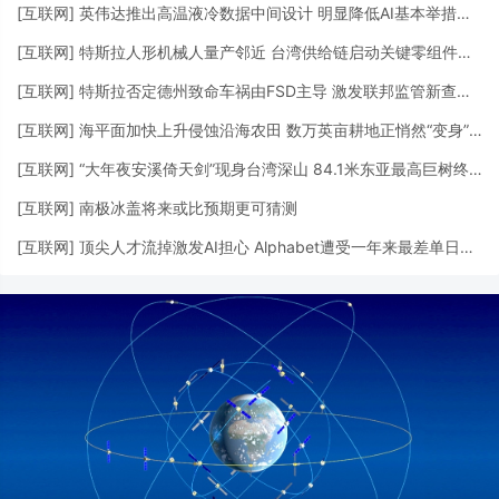
[
互联网
]
英伟达推出高温液冷数据中间设计 明显降低AI基本举措措施用水需求
[
互联网
]
特斯拉人形机械人量产邻近 台湾供给链启动关键零组件供货
[
互联网
]
特斯拉否定德州致命车祸由FSD主导 激发联邦监管新查询拜访
[
互联网
]
海平面加快上升侵蚀沿海农田 数万英亩耕地正悄然“变身”湿地
[
互联网
]
“大年夜安溪倚天剑”现身台湾深山 84.1米东亚最高巨树终被发明
[
互联网
]
南极冰盖将来或比预期更可猜测
[
互联网
]
顶尖人才流掉激发AI担心 Alphabet遭受一年来最差单日表示