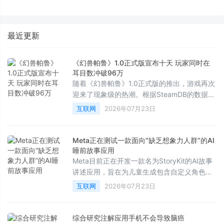
化是如何「炼成」的
标尺三烘款打造“嵌入不局改”新
标准
最近更新
《幻兽帕鲁》1.0正式版宣布十天 玩家同时在
耳目数冲破96万
随着《幻兽帕鲁》1.0正式版的推出，游戏再次
迎来了现象级的热潮。根据SteamDB的数据显
示，在7月19日——即版本发布近两周后，该
互联网
2026年07月23日
作的最高同时在线人数达到了961，867人。
这也是自该游戏2024年开启抢先体验、创下超
过210万同时在线的辉煌纪录以来，取得的最
Meta正在测试一款面向“缺乏想象力人群”的AI
高数据。
睡前故事应用
Meta目前正在开发一款名为StoryKit的AI故事
讲述应用，旨在为儿童生成包含自定义角色、
场景、教育意义以及音乐的AI故事。正如其在
互联网
2026年07月23日
应用商店向家长们保证的那样：“你甚至不需要
写下一个字。”
综合研究注解应用手机不会导致脑癌