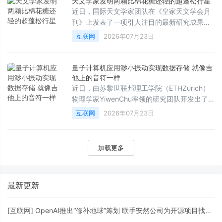
天文学家发明两颗比棉花糖还轻的超蓬松行星
超乎想象的强大计算能力。
近日，国际天文学家团队在《皇家天文学会月
刊》上发表了一项引人注目的最新研究成果，
宣布在距离地球约1110光年外的南天星座“飞鱼
互联网
2026年07月23日
座”中，发现了两颗密度极低的“超级蓬松”巨行
星。这两颗行星的密度甚至比棉花糖还要轻，
为科学家研究奇异行星的起源与演化提供了罕
量子计算机应用渺小振动实现数据存储 就像吉
见的全新窗口。
他上的音符一样
近日，由苏黎世联邦理工学院（ETHZurich）
物理学家YiwenChu率领的研究团队开发出了
一种全新的量子芯片，成功将信息以微小振动
互联网
2026年07月23日
（即声子携带的振动能量包）的形式存储在芯
片内部，其运作原理在某种程度上类似于吉他
上共鸣的音符。这项突破性成果有望彻底改变
加载更多
未来量子计算机的构建方式。
最新更新
[
互联网
]
OpenAI推出“修补地球”筹划 联手安然公司为开源项目找马脚打补丁