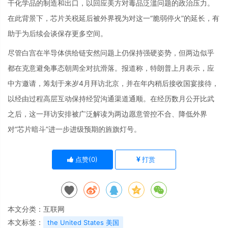
干化学品的制造和出口，以回应美方对毒品泛滥问题的政治压力。
在此背景下，芯片关税延后被外界视为对这一“脆弱停火”的延长，有
助于为后续会谈保存更多空间。
尽管白宫在半导体供给链安然问题上仍保持强硬姿势，但两边似乎
都在克意避免事态朝周全对抗滑落。报道称，特朗普上月表示，应
中方邀请，筹划于来岁4月拜访北京，并在年内稍后接收国宴接待，
以经由过程高层互动保持经贸沟通渠道通顺。在经历数月公开比武
之后，这一拜访安排被广泛解读为两边愿意管控不合、降低外界
对“芯片暗斗”进一步进级预期的旌旗灯号。
点赞(
0
)
打赏
本文分类：
互联网
本文标签：
the United States 美国