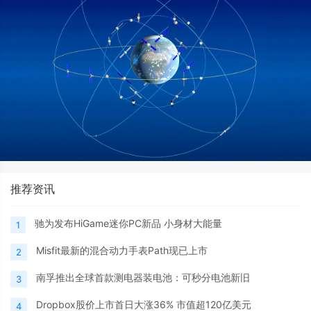
推荐资讯
驰为发布HiGame迷你PC新品 小身材大能量
1
Misfit最新的混合动力手表Path现已上市
2
南孚推出全球首款测电器装电池：可秒分电池新旧
3
Dropbox股价上市首日大涨36% 市值超120亿美元
4