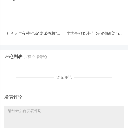
五角大年夜楼推动“忠诚僚机”量
连苹果都要涨价 为何特朗普当局
产 为美国空军打造无人战斗机集
难解内存荒危机？
群
评论列表
共有
0
条评论
暂无评论
发表评论