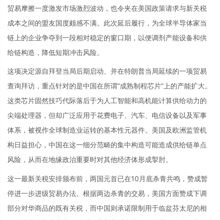
贸易摩擦一度激发市场激烈波动，也令夹在美国政策请求与新关税
成本之间的盟友国度颇感不满。此次延后履行，为全球半导体家当
链上的企业争夺到一段相对稳定的窗口期，以便调剂产能设备和供
给链构造，降低短期冲击风险。
这项决定源自拜登当局后期启动、并在特朗普当局延续的一项贸易
查询拜访，重点针对的是中国在所谓“成熟制程芯片”上的产能扩大。
这类芯片固然技巧代际落后于为人工智能和高机能计算供给动力的
尖端处理器，但却广泛应用于花费电子、汽车、电信设备以及军事
体系，被视作全球制造业运转的基本性元器件。美国及欧洲监管机
构日益担心，中国在这一细分范畴的集中构造可能造成供给链单点
风险，从而在地缘政治重要时对其他经济体形成掣肘。
这一最新关税安排颁布前，两国元首已在10月底杀青共鸣，赞成暂
停进一步进级贸易办法。根据两边杀青的交易，美国方面赞成下调
部分对华商品的既有关税，而中国则承诺限制用于临盆芬太尼的相