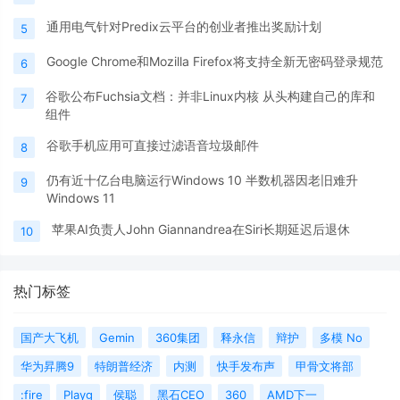
通用电气针对Predix云平台的创业者推出奖励计划
5
Google Chrome和Mozilla Firefox将支持全新无密码登录规范
6
谷歌公布Fuchsia文档：并非Linux内核 从头构建自己的库和
7
组件
谷歌手机应用可直接过滤语音垃圾邮件
8
仍有近十亿台电脑运行Windows 10 半数机器因老旧难升
9
Windows 11
苹果AI负责人John Giannandrea在Siri长期延迟后退休
10
热门标签
国产大飞机
Gemin
360集团
释永信
辩护
多模 No
华为昇腾9
特朗普经济
内测
快手发布声
甲骨文将部
:fire
Playg
侯聪
黑石CEO
360
AMD下一