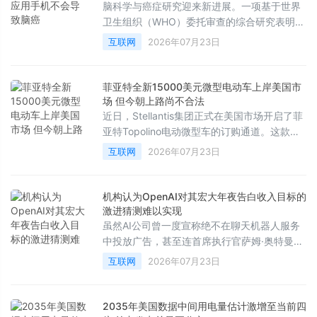
脑科学与癌症研究迎来新进展。一项基于世界
卫生组织（WHO）委托审查的综合研究表明，
电磁波不会引发大脑、头部或颈部的癌症，这
互联网
2026年07月23日
彻底打破了长期以来公众对手机辐射致癌的担
忧。
菲亚特全新15000美元微型电动车上岸美国市
场 但今朝上路尚不合法
近日，Stellantis集团正式在美国市场开启了菲
亚特Topolino电动微型车的订购通道。这款车
型的起售价为13995美元，加上990美元的强
互联网
2026年07月23日
制性目的地费用后，税前总价为14985美元。
这一价格使其成为了目前美国市场上售价最低
的新车，甚至比基础款日产Versa还要便宜
机构认为OpenAI对其宏大年夜告白收入目标的
2000多美元。
激进猜测难以实现
虽然AI公司曾一度宣称绝不在聊天机器人服务
中投放广告，甚至连首席执行官萨姆·奥特曼也
曾将广告形容为“最后手段”的商业模式，并认
互联网
2026年07月23日
为将其与AI结合会带来独特的不安感，但如今
行业风向已彻底逆转。然而，根据市场研究机
构的最新分析，各大科技公司很难从聊天机器
2035年美国数据中间用电量估计激增至当前四