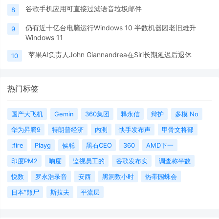
谷歌手机应用可直接过滤语音垃圾邮件
8
仍有近十亿台电脑运行Windows 10 半数机器因老旧难升
9
Windows 11
苹果AI负责人John Giannandrea在Siri长期延迟后退休
10
热门标签
国产大飞机
Gemin
360集团
释永信
辩护
多模 No
华为昇腾9
特朗普经济
内测
快手发布声
甲骨文将部
:fire
Playg
侯聪
黑石CEO
360
AMD下一
印度PM2
响度
监视员工的
谷歌发布实
调查称半数
悦数
罗永浩录音
安西
黑洞数小时
热带园蛛会
日本“熊尸
斯拉夫
平流层