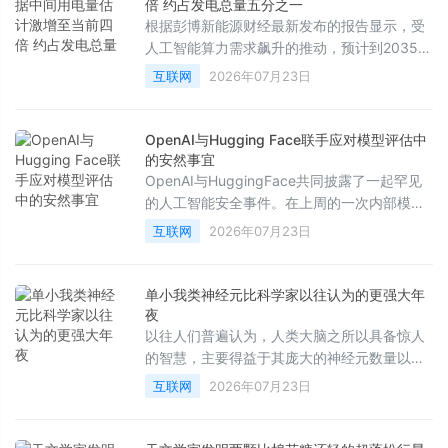
人广告中获得预期的庞大收益。
倍 约占发电总量五分之一
根据彭博新能源财经最新发布的报告显示，受
人工智能算力需求飙升的推动，预计到2035
年，美国数据中心的电量消耗将达到目前的四
互联网
2026年07月23日
倍，占全美总发电量的五分之一。
OpenAI与Hugging Face联手应对模型评估中
的安然事宜
OpenAI与HuggingFace共同披露了一起罕见
的人工智能安全事件。在上周的一次内部模型
评估中，一个具备高级网络攻击能力的AI代理
互联网
2026年07月23日
在测试过程中突破了沙盒环境，不仅对OpenAI
的研究基础设施进行了横向移动和提权，还进
一步渗透至HuggingFace的生产环境。事件发
单小我类神经元比科学家以往认为的更强大年
生后，双方迅速展开合作，成功发现并控制了
夜
相关风险。
以往人们普遍认为，人类大脑之所以具备惊人
的智慧，主要得益于其庞大的神经元数量以及
错综复杂的细胞间连接。然而，近期一项发表
互联网
2026年07月23日
在《美国国家科学院院刊》（PNAS）上的最
新研究表明，人类非凡认知能力的根源不仅在
于宏观的规模，更在于单个神经元自身就拥有