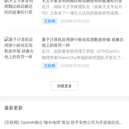
天文学家发明两颗比棉花糖还轻的超蓬松行星
超乎想象的强大计算能力。
近日，国际天文学家团队在《皇家天文学会月
刊》上发表了一项引人注目的最新研究成果，
宣布在距离地球约1110光年外的南天星座“飞鱼
互联网
2026年07月23日
座”中，发现了两颗密度极低的“超级蓬松”巨行
星。这两颗行星的密度甚至比棉花糖还要轻，
为科学家研究奇异行星的起源与演化提供了罕
量子计算机应用渺小振动实现数据存储 就像吉
见的全新窗口。
他上的音符一样
近日，由苏黎世联邦理工学院（ETHZurich）
物理学家YiwenChu率领的研究团队开发出了
一种全新的量子芯片，成功将信息以微小振动
互联网
2026年07月23日
（即声子携带的振动能量包）的形式存储在芯
片内部，其运作原理在某种程度上类似于吉他
上共鸣的音符。这项突破性成果有望彻底改变
加载更多
未来量子计算机的构建方式。
最新更新
[
互联网
]
OpenAI推出“修补地球”筹划 联手安然公司为开源项目找马脚打补丁