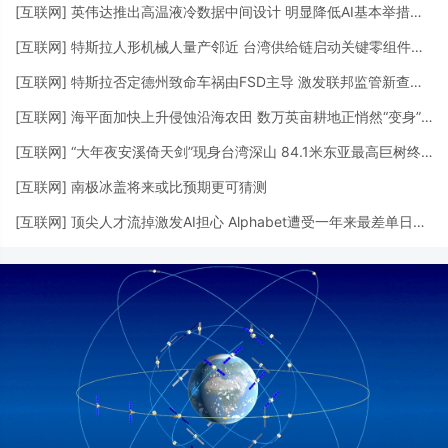
[
互联网
]
英伟达推出高温液冷数据中间设计 明显降低AI基本举措措施用水需求
[
互联网
]
特斯拉人形机械人量产邻近 台湾供给链启动关键零组件供货
[
互联网
]
特斯拉否定德州致命车祸由FSD主导 激发联邦监管新查询拜访
[
互联网
]
海平面加快上升侵蚀沿海农田 数万英亩耕地正悄然“变身”湿地
[
互联网
]
“大年夜安溪倚天剑”现身台湾深山 84.1米东亚最高巨树终被发明
[
互联网
]
南极冰盖将来或比预期更可猜测
[
互联网
]
顶尖人才流掉激发AI担心 Alphabet遭受一年来最差单日表示