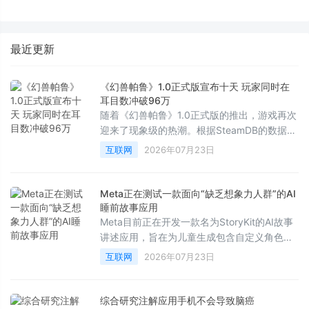
化是如何「炼成」的
标尺三烘款打造“嵌入不局改”新
标准
最近更新
《幻兽帕鲁》1.0正式版宣布十天 玩家同时在
耳目数冲破96万
随着《幻兽帕鲁》1.0正式版的推出，游戏再次
迎来了现象级的热潮。根据SteamDB的数据显
示，在7月19日——即版本发布近两周后，该
互联网
2026年07月23日
作的最高同时在线人数达到了961，867人。
这也是自该游戏2024年开启抢先体验、创下超
过210万同时在线的辉煌纪录以来，取得的最
Meta正在测试一款面向“缺乏想象力人群”的AI
高数据。
睡前故事应用
Meta目前正在开发一款名为StoryKit的AI故事
讲述应用，旨在为儿童生成包含自定义角色、
场景、教育意义以及音乐的AI故事。正如其在
互联网
2026年07月23日
应用商店向家长们保证的那样：“你甚至不需要
写下一个字。”
综合研究注解应用手机不会导致脑癌