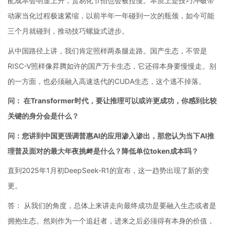
配成本会明显上升，贸易化节拍也会被拉慢。本质上是技巧冲破带
动家当化过程极速紧缩，以前半年一年碰到一次的瓶颈，如今可能
三个月就碰到，推动技巧螺旋式进步。
从中国路径上讲，我们肯定照样两条腿走路。国产生态，不管是
RISC-V照样像昇腾如许的国产万卡生态，它还得本身要慢慢走。别
的一方面，也必须融入高速迭代的CUDA生态，这个逃不掉落。
问： 在Transformer时代，要让推理可以或许更成功，你感到比较
关键的身分会是什么？
问：您讲到中国更强调普惠AI的应用渗入渗出，那您认为当下AI推
理普及面对的最大年夜挑衅是什么？降低单位token成本吗？
直到2025年1月初DeepSeek-R1的宣布，这一趋势出现了新的变
更。
答： 从我们的角度，总体上来讲走向最终成功是要融入生态或者是
拥抱生态。然则作为一个追赶者，进来之后必须得有本身的价值，