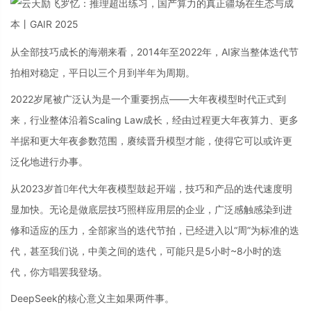
从全部技巧成长的海潮来看，2014年至2022年，AI家当整体迭代节
拍相对稳定，平日以三个月到半年为周期。
2022岁尾被广泛认为是一个重要拐点——大年夜模型时代正式到
来，行业整体沿着Scaling Law成长，经由过程更大年夜算力、更多
半据和更大年夜参数范围，赓续晋升模型才能，使得它可以或许更
泛化地进行办事。
从2023岁首年代大年夜模型鼓起开端，技巧和产品的迭代速度明
显加快。无论是做底层技巧照样应用层的企业，广泛感触感染到进
修和适应的压力，全部家当的迭代节拍，已经进入以“周”为标准的迭
代，甚至我们说，中美之间的迭代，可能只是5小时~8小时的迭
代，你方唱罢我登场。
DeepSeek的核心意义主如果两件事。