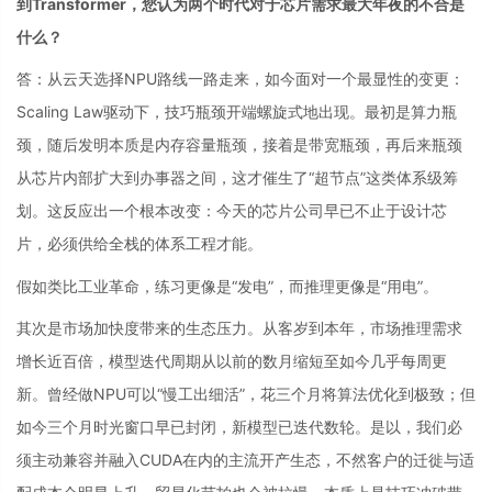
到Transformer，您认为两个时代对于芯片需求最大年夜的不合是
什么？
答：从云天选择NPU路线一路走来，如今面对一个最显性的变更：
Scaling Law驱动下，技巧瓶颈开端螺旋式地出现。最初是算力瓶
颈，随后发明本质是内存容量瓶颈，接着是带宽瓶颈，再后来瓶颈
从芯片内部扩大到办事器之间，这才催生了“超节点”这类体系级筹
划。这反应出一个根本改变：今天的芯片公司早已不止于设计芯
片，必须供给全栈的体系工程才能。
假如类比工业革命，练习更像是“发电”，而推理更像是“用电”。
其次是市场加快度带来的生态压力。从客岁到本年，市场推理需求
增长近百倍，模型迭代周期从以前的数月缩短至如今几乎每周更
新。曾经做NPU可以“慢工出细活”，花三个月将算法优化到极致；但
如今三个月时光窗口早已封闭，新模型已迭代数轮。是以，我们必
须主动兼容并融入CUDA在内的主流开产生态，不然客户的迁徙与适