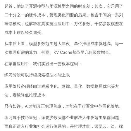
起首，缩短了开源模型与闭源模型之间的时光差；其次，它只用了
二十分之一的硬件成本，复现类似闭源的后果。包含千问的一系列
蒸馏模式，也解释在真实施业应用中，万亿参数、千亿参数模型在
成本上难以经久遭受。
从本质上看，模型参数范围越大年夜，单位推理成本就越高。每一
次推理所需的算力、带宽、KV Cache都邑呈几何级数增长。
在家当应用中，我们实践出一套根本逻辑：
练习阶段可以持续摸索模型才能上限
应用阶段必须经由过程稀少化、蒸馏、量化、数据格局优化等方
法，赓续降低推理成本
只有如许，AI才能真正实现普惠，才能在千行百业中范围化落地。
练习属于技巧皇冠，须要少数头部企业解决大年夜范围集群问题；
而真正进入行业和社会运行体系的，是推理才能，须要云、边、端