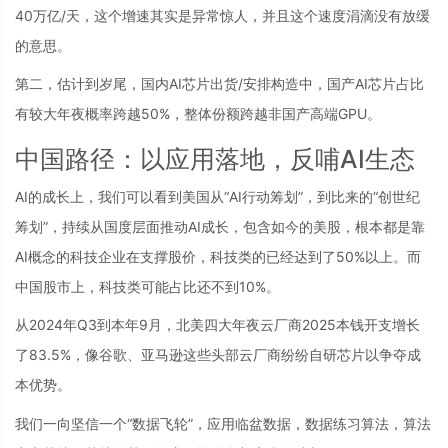
40万亿/天，这个增速其实是异常惊人，并且这个速度涓滴没有放缓
的意思。
第二，估计到岁尾，国内AI芯片出货/安排构造中，国产AI芯片占比
有较大年夜概率跨越50%，整体份额跨越非国产高端GPU。
中国路径：以应用落地，反哺AI生态
AI的成长上，我们可以看到美国从“AI行动筹划”，到比来的“创世纪
筹划”，持续从国度层面推动AI成长，包含如今的美股，根本都是靠
AI概念的科技企业在支撑股价，科技类的已经达到了50%以上。而
中国股市上，科技类可能占比还不到10%。
从2024年Q3到本年9月，北美四大年夜云厂商2025本钱开支增长
了83.5%，像谷歌、亚马逊这些头部云厂商纷纷自研芯片以争夺成
本优势。
我们一向坚信一个“数据飞轮”，应用临盆数据，数据练习算法，算法