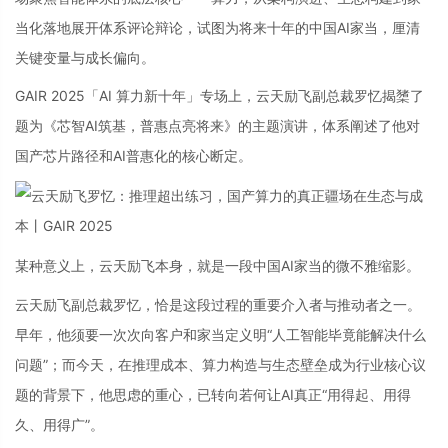
当化落地展开体系评论辩论，试图为将来十年的中国AI家当，厘清
关键变量与成长偏向。
GAIR 2025「AI 算力新十年」专场上，云天励飞副总裁罗忆揭橥了
题为《芯智AI筑基，普惠点亮将来》的主题演讲，体系阐述了他对
国产芯片路径和AI普惠化的核心断定。
某种意义上，云天励飞本身，就是一段中国AI家当的微不雅缩影。
云天励飞副总裁罗忆，恰是这段过程的重要介入者与推动者之一。
早年，他须要一次次向客户和家当定义明“人工智能毕竟能解决什么
问题”；而今天，在推理成本、算力构造与生态壁垒成为行业核心议
题的背景下，他思虑的重心，已转向若何让AI真正“用得起、用得
久、用得广”。