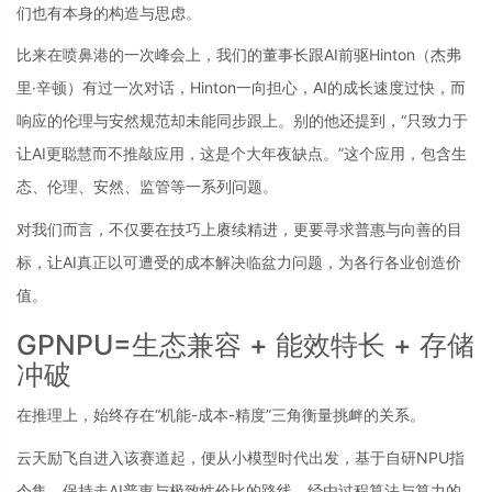
们也有本身的构造与思虑。
比来在喷鼻港的一次峰会上，我们的董事长跟AI前驱Hinton（杰弗
里·辛顿）有过一次对话，Hinton一向担心，AI的成长速度过快，而
响应的伦理与安然规范却未能同步跟上。别的他还提到，“只致力于
让AI更聪慧而不推敲应用，这是个大年夜缺点。”这个应用，包含生
态、伦理、安然、监管等一系列问题。
对我们而言，不仅要在技巧上赓续精进，更要寻求普惠与向善的目
标，让AI真正以可遭受的成本解决临盆力问题，为各行各业创造价
值。
GPNPU=生态兼容 + 能效特长 + 存储
冲破
在推理上，始终存在“机能-成本-精度”三角衡量挑衅的关系。
云天励飞自进入该赛道起，便从小模型时代出发，基于自研NPU指
令集，保持走AI普惠与极致性价比的路线，经由过程算法与算力的