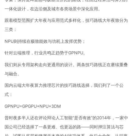
一体化设计，在边沿侧及城市各类场景中深化应用。
跟着模型范围扩大年夜与应用范式多样化，技巧路线大年夜致分为
三类：
NPU则持续在极致能效与功耗上发挥优势；
针对云端推理，行业共鸣正趋势于GPNPU。
我们则从专用架构走向更通用的设计。两条技巧路线正在赓续重叠
与融合。
国内云端大年夜算力推理芯片的技巧路线选择，我们列了一个公
式：
GPNPU=GPGPU+NPU+3DM
昔时夜多半人还在评论辩论人工智能“是否有效”的2014年，一家中
国公司已经选择了一条更难、也更远的路——同时押注算法与芯
片，试图从底层构建属于本身的AI技巧体系。此后十余年，从深度