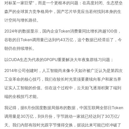
对标某一家巨擘”，而是一个更根本的问题：在高度封闭、生态壁垒
森严的全球算力竞争格局中，国产芯片毕竟应当若何找到本身的生
计空间与增长路径。
2024年的数据显示，国内企业Token消费量同比增长跨越100倍，
谷歌的日Token调用量已达到约43万亿，这个数据已经滞后了，今
朝仍在持续增长。
以CUDA生态为代表的GPGPU重要解决大年夜集群练习问题；
2014年公司创建时，人工智能尚未像今天如许被广泛认为是第四次
工业革命的核心技巧，我们在较长时光里须要赓续向客户和家当界
证实人工智能的价值。但在这个过程中，云天励飞逐渐积聚了端到
端的全栈技巧才能。
我记得，据6月份国度数据局颁布的数据，中国互联网全部日Token
调用量是30万亿，到9月份，字节跳动一家就已经达到了30万亿/
天。我们内部有段时光跟字节懂得交换，据说比来可能已经冲破了