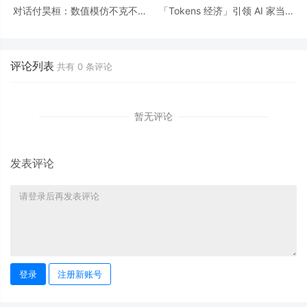
对话付昊桓：数值模仿不克不及
「Tokens 经济」引领 AI 家当化
被替代，AI 应当放在哪里丨GAIR
落地，火山引擎凭什么后来居上
2025
评论列表
共有
0
条评论
暂无评论
发表评论
登录
注册新账号