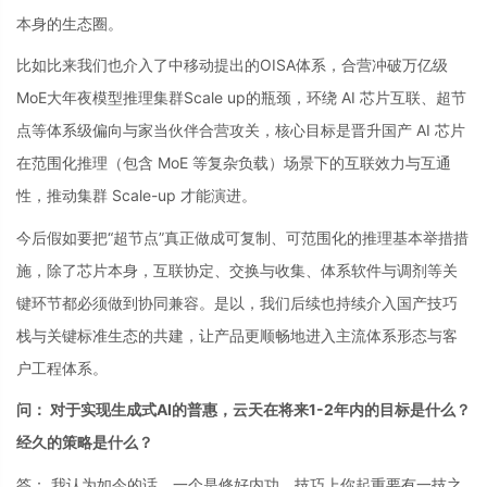
本身的生态圈。
比如比来我们也介入了中移动提出的OISA体系，合营冲破万亿级
MoE大年夜模型推理集群Scale up的瓶颈，环绕 AI 芯片互联、超节
点等体系级偏向与家当伙伴合营攻关，核心目标是晋升国产 AI 芯片
在范围化推理（包含 MoE 等复杂负载）场景下的互联效力与互通
性，推动集群 Scale-up 才能演进。
今后假如要把“超节点”真正做成可复制、可范围化的推理基本举措措
施，除了芯片本身，互联协定、交换与收集、体系软件与调剂等关
键环节都必须做到协同兼容。是以，我们后续也持续介入国产技巧
栈与关键标准生态的共建，让产品更顺畅地进入主流体系形态与客
户工程体系。
问： 对于实现生成式AI的普惠，云天在将来1-2年内的目标是什么？
经久的策略是什么？
答： 我认为如今的话，一个是修好内功，技巧上你起重要有一技之