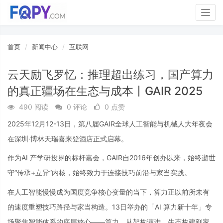
Togg
navig
首页
新闻中心
互联网
云天励飞罗忆：推理超出练习，国产算力
的真正疆场在生态与成本丨GAIR 2025
490 阅读
0 评论
0 点赞
2025年12月12-13日，第八届GAIR全球人工智能与机械人大年夜会
在深圳·博林天瑞喜来登酒店正式启幕。
作为AI 产学研投界的标杆嘉会，GAIR自2016年创办以来，始终逝世
守“传承+立异”内核，始终致力于连接技巧前沿与家当实践。
在人工智能慢慢成为国度竞争核心变量的当下，算力正以前所未有
的速度重塑技巧路径与家当构造。13日举办的「AI 算力新十年」专
场聚焦智能体系的底层核心——算力，从架构演进、生态构建到家