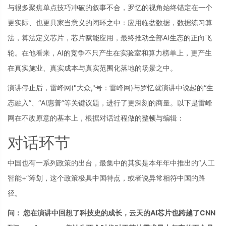
与很多聚焦单点技巧冲破的叙事不合，罗忆的视角始终锚定在一个
更实际、也更具家当意义的闭环之中：应用临盆数据，数据练习算
法，算法定义芯片，芯片赋能应用，最终推动全部AI生态的正向飞
轮。在他看来，AI的竞争不只产生在实验室和算力榜单上，更产生
在真实施业、真实成本与真实范围化落地的场景之中。
演讲停止后，雷峰网
("大众,"号：雷峰网)
与罗忆就演讲中说起的“生
态融入”、“AI惠普”等关键议题，进行了更深刻的商量。以下是雷峰
网在不改原意的基本上，根据对话过程做的整顿与编辑：
对话环节
中国也有一系列政策的出台，最集中的其实是本年年中推出的“人工
智能+”筹划，这个政策极具中国特点，或者说异常相符中国的路
径。
问： 您在演讲中回想了科技史的成长，云天的AI芯片也跨越了CNN