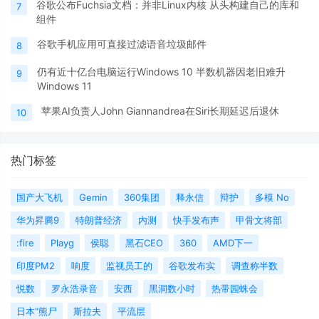
谷歌公布Fuchsia文档：并非Linux内核 从头构建自己的库和
7
组件
谷歌手机应用可直接过滤语音垃圾邮件
8
仍有近十亿台电脑运行Windows 10 半数机器因老旧难升
9
Windows 11
苹果AI负责人John Giannandrea在Siri长期延迟后退休
10
热门标签
国产大飞机
Gemin
360集团
释永信
辩护
多模 No
华为昇腾9
特朗普经济
内测
快手发布声
甲骨文将部
:fire
Playg
侯聪
黑石CEO
360
AMD下一
印度PM2
响度
监视员工的
谷歌发布实
调查称半数
悦数
罗永浩录音
安西
黑洞数小时
热带园蛛会
日本“熊尸
斯拉夫
平流层