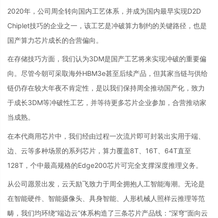
2020年，公司周全转向国内工艺体系，并成为国内最早实现D2D
Chiplet技巧的企业之一，该工艺是冲破算力制约的关键路径，也是
国产算力芯片成长的合营偏向。
在存储技巧方面，我们认为3DM是国产工艺将来实现冲破的重要偏
向。尽管今朝可采取海外HBM3e甚至后续产品，但其家当链与供给
链仍存在较大年夜不肯定性，是以我们保持周全推动国产化，致力
于成长3DM等冲破性工艺，并等待更多芯片企业参加，合营推动家
当成熟。
在本代商用芯片中，我们经由过程一次流片即可封装出实用于端、
边、云等多种场景的系列芯片，算力覆盖8T、16T、64T直至
128T，个中最高规格的Edge200芯片可完全支撑深度推理义务。
从公司愿景出发，云天励飞致力于周全拥抱人工智能海潮。无论是
在智能硬件、智能摄像头、具身智能、人形机械人照样云推理等范
畴，我们均环绕“端边云”体系构造了三条芯片产品线：“深穹”面向云