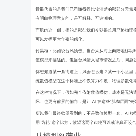
骨骼代表的是我们已司懂得得比较清楚的那部分天然
有明白物理意义的，是可解释、可追溯的。
而肌肉这一侧，指的是那些我们今朝很难用严格物理模
可以发挥更大年夜的感化。
付昊桓：比如说台风预告。当台风从海上向陆地移动
值模型来描述的。但当台风进入城市情况之后，问题
你想知道某一条街道上，风会怎么走？某一个小区里
统数值模型在这个标准上不仅算力不敷，物理参数化
在这种情况下，假如完全依附数值模仿，成本是无法遭
际、也更有前景的偏向，是让 AI 在这些“肌肉层面”
所以我们最终欲望看到的，不是数值模型一套、AI 
用“齿轮”这个比方，欲望这两个齿轮可以或许真正咬
从模型到营业