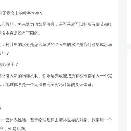
个真正意义上的数字孪生？
人会假想，将来算力假如足够强，是不是就可以把所有细节都模
标准本身是没有下限的。
问：树叶里的水分是怎么蒸发的？云中的水汽是若何凝集成水滴
落的？
核心例子？
都邑引入新的物理机制。你永远弗成能把所有标准都纳入一个完
认：地球体系是一个无法被完全穷尽计算的复杂体系。
？
一一套体系性地、基于物理规律去懂得世界的对象。我常用一个
骼，AI 是肌肉。