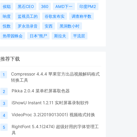
侯聪
黑石CEO
360
AMD下一
印度PM2
响度
监视员工的
谷歌发布实
调查称半数
悦数
罗永浩录音
安西
黑洞数小时
热带园蛛会
日本“熊尸
斯拉夫
平流层
推荐下载
Compressor 4.4.4 苹果官方出品视频解码格式
1
转换工具
Pikka 2.0.4 菜单栏屏幕取色器
2
iShowU Instant 1.2.11 实时屏幕录制软件
3
VideoProc 3.2(2019013001) 视频格式转换
4
RightFont 5.4.1(2474) 超级好用的字体管理工
5
具