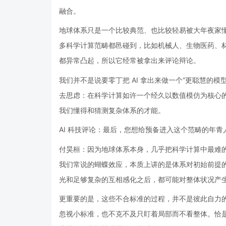
融合。
地球体系只是一个比较典范、也比较轻易被大年夜家
多科学计算范畴都邑碰到，比如机械人、生物医药、
都异常凸起，所以它经常被拿出来评论辩论。
我们并不是说要零丁把 AI 拿出来做一个“更聪慧的
去思虑：在科学计算如许一个经久以数值模仿为核心的
我们懂得和猜测复杂体系的才能。
AI 科技评论：最后，您想给预备进入这个范畴的年青
付昊桓：因为地球体系本身，几乎把科学计算中最难
我们常说的蝴蝶效应，本质上讲的是体系对初始前提
光和足够复杂的互相感化之后，都可能对整体状况产
更重要的是，这些不合标准的过程，并不是彼此自力
忽视小标准，也不克不及只盯着局部而不看整体。恰是