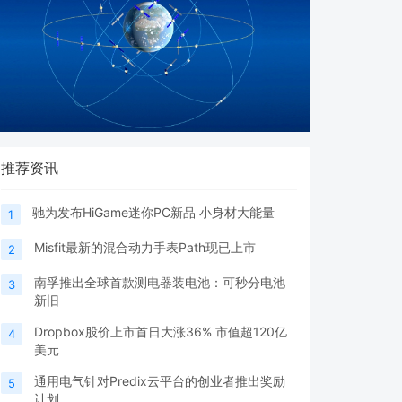
推荐资讯
驰为发布HiGame迷你PC新品 小身材大能量
1
Misfit最新的混合动力手表Path现已上市
2
南孚推出全球首款测电器装电池：可秒分电池
3
新旧
Dropbox股价上市首日大涨36% 市值超120亿
4
美元
通用电气针对Predix云平台的创业者推出奖励
5
计划