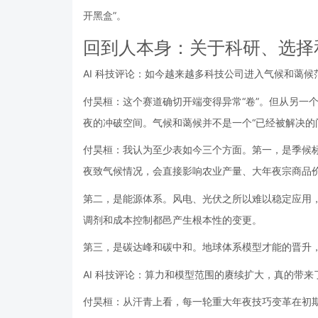
开黑盒”。
回到人本身：关于科研、选择
AI 科技评论：如今越来越多科技公司进入气候和蔼
付昊桓：这个赛道确切开端变得异常“卷”。但从另一
夜的冲破空间。气候和蔼候并不是一个“已经被解决的
付昊桓：我认为至少表如今三个方面。第一，是季候
夜致气候情况，会直接影响农业产量、大年夜宗商品
第二，是能源体系。风电、光伏之所以难以稳定应用
调剂和成本控制都邑产生根本性的变更。
第三，是碳达峰和碳中和。地球体系模型才能的晋升
AI 科技评论：算力和模型范围的赓续扩大，真的带
付昊桓：从汗青上看，每一轮重大年夜技巧变革在初