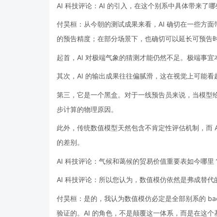
AI 科技评论：AI 的引入，在这个别系中具体带来了
付昊桓：从今朝的测试成果来看，AI 确切在一些方
的预告精度；在部分场景下，也确切可以延长可预告
起首，AI 对极端气象的猜测才能仍然不足。极端事宜本
其次，AI 的输出成果往往偏腻滑，这在视觉上可能看
第三，它是一个黑盒。对于一线预告员来说，当模型
步计算的物理原因。
此外，传统数值模型天然包含不肯定性评估机制，而 
的差别。
AI 科技评论：气候和蔼候的贸易价值重要表如今哪里
AI 科技评论：所以您认为，数值模仿依然是弗成替代
付昊桓：是的，我认为数值模仿必定是全部别系的 ba
验证的。AI 的角色，不是颠覆这一体系，而是在这