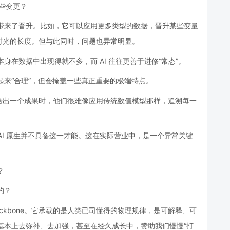
哪些变更？
面带来了晋升。比如，它可以应用更多类型的数据，晋升某些变量
时光的长度。但与此同时，问题也异常明显。
身在数据中出现得就不多，而 AI 往往更善于进修“常态”。
起来“合理”，但会掩盖一些真正重要的极端特点。
给出一个成果时，他们很难像应用传统数值模型那样，追溯每一
AI 原生并不具备这一才能。这在实际营业中，是一个异常关键
？
的？
ckbone。它承载的是人类已司懂得的物理规律，是可解释、可
个基本上去弥补、去加强，甚至在经久成长中，赞助我们慢慢“打