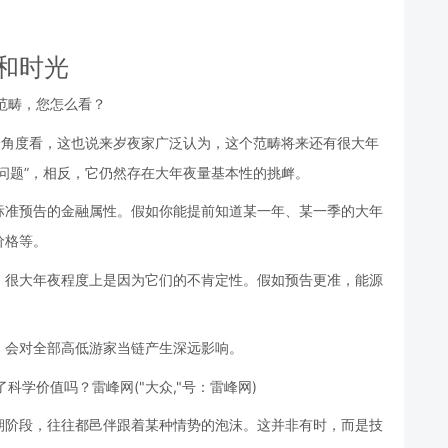
和时光
候范畴，您怎么看？
个角度看，这也说来岁夜家广泛认为，这个范畴将来还有很大年
问题”，相反，它仍然存在大年夜量基本性的挑衅。
标准预告的金融属性。假如你能提前知道某一年、某一季的大年
价格等。
，很大年夜程度上是因为它们的不肯定性。假如预告更准，能源
，会对全部高低游家当链产生深远影响。
来了科学价值吗？雷峰网
("大众,"号：雷峰网)
期阶段，往往都邑伴跟着某种情势的泡沫。这并非有时，而是技