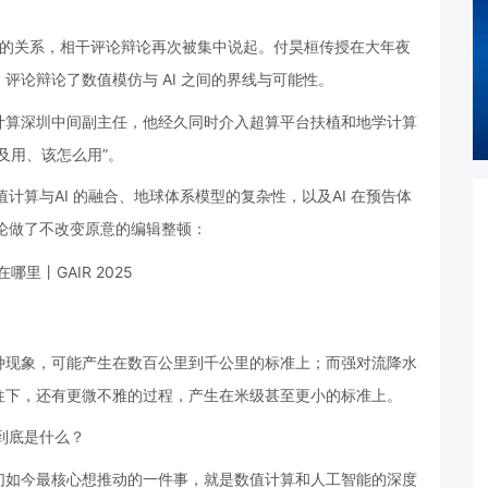
学计算的关系，相干评论辩论再次被集中说起。付昊桓传授在大年夜
评论辩论了数值模仿与 AI 之间的界线与可能性。
计算深圳中间副主任，他经久同时介入超算平台扶植和地学计算
及用、该怎么用”。
数值计算与AI 的融合、地球体系模型的复杂性，以及AI 在预告体
评论做了不改变原意的编辑整顿：
种现象，可能产生在数百公里到千公里的标准上；而强对流降水
往下，还有更微不雅的过程，产生在米级甚至更小的标准上。
到底是什么？
们如今最核心想推动的一件事，就是数值计算和人工智能的深度