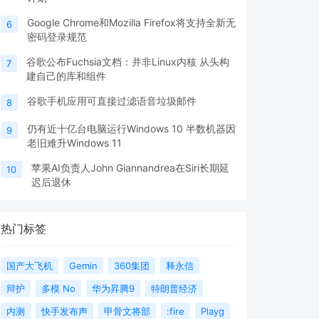
Google Chrome和Mozilla Firefox将支持全新无
6
密码登录规范
谷歌公布Fuchsia文档：并非Linux内核 从头构
7
建自己的库和组件
谷歌手机应用可直接过滤语音垃圾邮件
8
仍有近十亿台电脑运行Windows 10 半数机器因
9
老旧难升Windows 11
苹果AI负责人John Giannandrea在Siri长期延
10
迟后退休
热门标签
国产大飞机
Gemin
360集团
释永信
辩护
多模 No
华为昇腾9
特朗普经济
内测
快手发布声
甲骨文将部
:fire
Playg