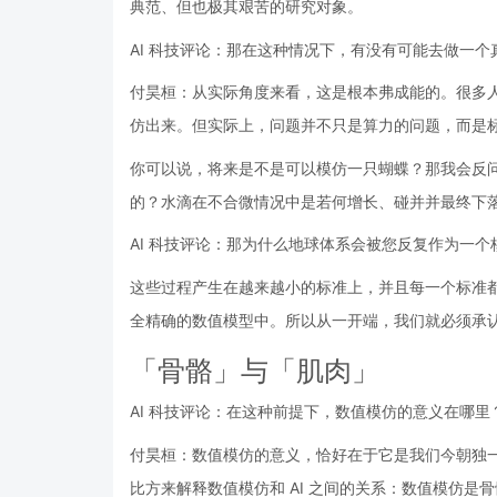
典范、但也极其艰苦的研究对象。
AI 科技评论：那在这种情况下，有没有可能去做一
付昊桓：从实际角度来看，这是根本弗成能的。很多
仿出来。但实际上，问题并不只是算力的问题，而是
你可以说，将来是不是可以模仿一只蝴蝶？那我会反
的？水滴在不合微情况中是若何增长、碰并并最终下
AI 科技评论：那为什么地球体系会被您反复作为一个
这些过程产生在越来越小的标准上，并且每一个标准
全精确的数值模型中。所以从一开端，我们就必须承
「骨骼」与「肌肉」
AI 科技评论：在这种前提下，数值模仿的意义在哪里
付昊桓：数值模仿的意义，恰好在于它是我们今朝独
比方来解释数值模仿和 AI 之间的关系：数值模仿是骨