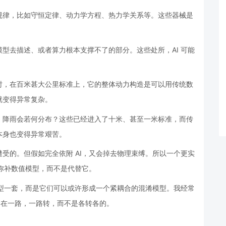
规律，比如守恒定律、动力学方程、热力学关系等。这些器械是
型去描述、或者算力根本支撑不了的部分。这些处所，AI 可能
时，在百米甚大公里标准上，它的整体动力构造是可以用传统数
就变得异常复杂。
，降雨会若何分布？这些已经进入了十米、甚至一米标准，而传
本身也变得异常艰苦。
受的。但假如完全依附 AI，又会掉去物理束缚。所以一个更实
去弥补数值模型，而不是代替它。
模型一套，而是它们可以或许形成一个紧耦合的混淆模型。我经常
合在一路，一路转，而不是各转各的。