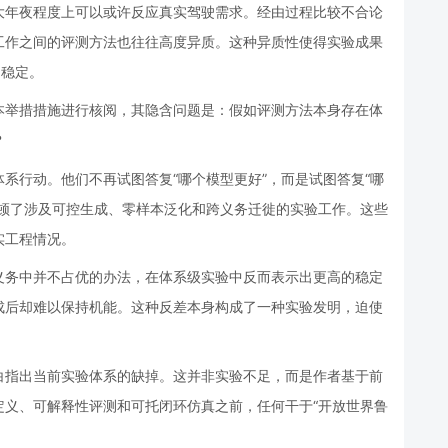
大年夜程度上可以或许反应真实驾驶需求。经由过程比较不合论
工作之间的评测方法也往往高度异质。这种异质性使得实验成果
不稳定。
本举措措施进行核阅，其隐含问题是：假如评测方法本身存在体
？
系行动。他们不再试图答复“哪个模型更好”，而是试图答复“哪
整顿了涉及可控生成、零样本泛化和跨义务迁徙的实验工作。这些
实工程情况。
义务中并不占优的办法，在体系级实验中反而表示出更高的稳定
成后却难以保持机能。这种反差本身构成了一种实验发明，迫使
白指出当前实验体系的缺掉。这并非实验不足，而是作者基于前
定义、可解释性评测和可托闭环仿真之前，任何干于“开放世界鲁