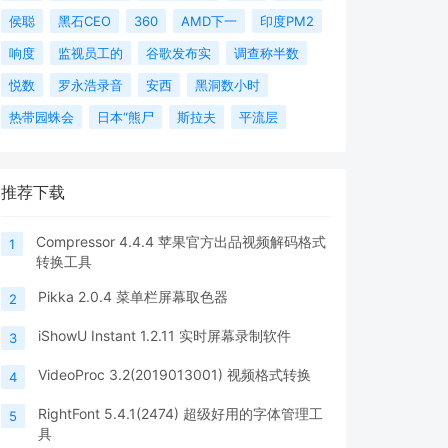
侯聪
黑石CEO
360
AMD下一
印度PM2
响度
监视员工的
谷歌发布实
调查称半数
悦数
罗永浩录音
安西
黑洞数小时
热带园蛛会
日本“熊尸
斯拉夫
平流层
推荐下载
Compressor 4.4.4 苹果官方出品视频解码格式
1
转换工具
Pikka 2.0.4 菜单栏屏幕取色器
2
iShowU Instant 1.2.11 实时屏幕录制软件
3
VideoProc 3.2(2019013001) 视频格式转换
4
RightFont 5.4.1(2474) 超级好用的字体管理工
5
具