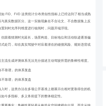
 FID、FVD 这类统计分布类似性指标上已经达到了相当成熟
以与真实数据区分。这一实验现象在不合论文、不合数据集上反
放置到时光序列维度进行核阅时，问题开端浮现。
，但跟着猜测时光延长，场景构造、目标地位和活动轨迹逐渐偏
显式处罚，却在真实驾驶中对应着潜在的碰撞风险、规矩违背或
前主流生成评测体系无法充分描述主动驾驶所需的鲁棒性维度。
输入时，这类办法在多项公开基准上都展示出相对更靠得住的机
表如今多指标、多义务前提下的整体稳定性。
个重要事实：鲁棒性更轻易从构造化空间建模中出现，而非从纯