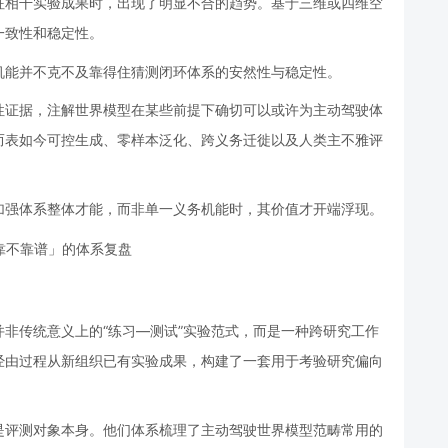
y 表征相干实验成果时，出现了明显不合的趋势。基于三维或四维空
一致性和稳定性。
机能并不克不及靠得住猜测闭环体系的安然性与稳定性。
性证据，注解世界模型在某些前提下确切可以或许为主动驾驶体
而表如今可控生成、零样本泛化、跨义务迁徙以及人类主不雅评
加强体系整体才能，而非单一义务机能时，其价值才开端浮现。
非传统意义上的“练习—测试”实验范式，而是一种跨研究工作
经由过程从新组织已有实验成果，构建了一套用于考验研究偏向
是评测对象本身。他们体系梳理了主动驾驶世界模型范畴常用的