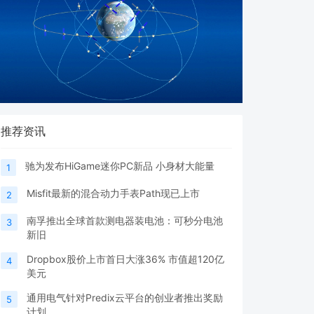
推荐资讯
驰为发布HiGame迷你PC新品 小身材大能量
1
Misfit最新的混合动力手表Path现已上市
2
南孚推出全球首款测电器装电池：可秒分电池
3
新旧
Dropbox股价上市首日大涨36% 市值超120亿
4
美元
通用电气针对Predix云平台的创业者推出奖励
5
计划