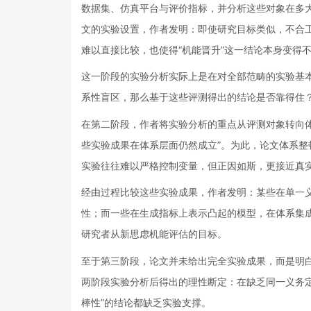
数据集、仿真平台与评价指标，并分析这些对象在多
文的实验设置，作者发明：即使研究目标类似，不合
难以直接比较，也使得“机能晋升”这一结论本身变得
这一阶段的实验分析实际上是在对全部范畴的实验基
系性盲区，那么基于这些评测得出的结论是否靠得住
在第二阶段，作者将实验分析的重点从评测对象转向体
些实验成果在体系层面仍然成立”。为此，论文体系
实验往往难以严格控制变量，但正因如斯，更接近真
经由过程比较这些实验成果，作者发明：某些在单一
性；而一些在生成指标上表示凸起的模型，在体系集
研究者从新思虑机能评估的目标。
至于第三阶段，论文并未给出完全实验成果，而是明
两阶段实验分析后得出的理性断定：在缺乏同一义务
棒性”的结论都缺乏实验支撑。