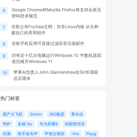
Google Chrome和Mozilla Firefox将支持全新无
6
密码登录规范
谷歌公布Fuchsia文档：并非Linux内核 从头构
7
建自己的库和组件
谷歌手机应用可直接过滤语音垃圾邮件
8
仍有近十亿台电脑运行Windows 10 半数机器因
9
老旧难升Windows 11
苹果AI负责人John Giannandrea在Siri长期延
10
迟后退休
热门标签
国产大飞机
Gemin
360集团
释永信
辩护
多模 No
华为昇腾9
特朗普经济
内测
快手发布声
甲骨文将部
:fire
Playg