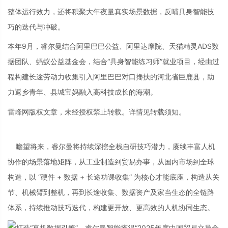
整体运行效力，还将积聚大年夜量真实场景数据，反哺具身智能技
巧的迭代与冲破。
本年9月，睿尔曼结合阿里巴巴公益、阿里达摩院、天猫精灵ADS数
据团队、蚂蚁公益基金会，结合“具身智能练习师”就业项目，经由过
程构建长途劳动力收集引入阿里巴巴对口搀扶的河北省巨鹿县，助
力返乡青年、县城宝妈融入高科技成长的海潮。
雷峰网版权文章，未经授权禁止转载。详情见转载须知。
瞻望将来，睿尔曼将持续深挖全栈自研技巧潜力，赓续丰富人机
协作的场景落地矩阵，从工业制造到贸易办事，从国内市场到全球
构造，以 “硬件 + 数据 + 长途功课收集” 为核心才能底座，构造从关
节、机械臂到整机，再到长途收集、数据资产及家当生态的全链路
体系，持续推动技巧迭代，构建更开放、更高效的人机协同生态。