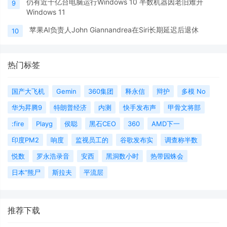
仍有近十亿台电脑运行Windows 10 半数机器因老旧难升
9
Windows 11
苹果AI负责人John Giannandrea在Siri长期延迟后退休
10
热门标签
国产大飞机
Gemin
360集团
释永信
辩护
多模 No
华为昇腾9
特朗普经济
内测
快手发布声
甲骨文将部
:fire
Playg
侯聪
黑石CEO
360
AMD下一
印度PM2
响度
监视员工的
谷歌发布实
调查称半数
悦数
罗永浩录音
安西
黑洞数小时
热带园蛛会
日本“熊尸
斯拉夫
平流层
推荐下载