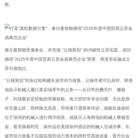
能。
睿尔曼智能受邀参会，并凭借 “云领筹划” 的冲破性立异实践，成功
摘得“2025年度中国贸易立异金鼎典范企业”荣誉，再度夯实施业立
异引领地位。
“云领筹划”经由过程构建长途劳动力收集，让操作者可以及时、精准
地批示机械人履行真实场景中的义务——从日常的叠毛巾、搬箱
子，到须要必定经验的管廊巡检、电力管控等专业功课。无论是身
在甘肃山区，照样陕北高原，劳动者只需简单培训，就能长途操控
位于深圳的机械人进行周详组装，或批示上海商场的机械人整顿货
架，甚至隔着时区，操作远在美国加州酒店的机械人完成办事。长
途劳动力收集不仅能实现劳动力资本的跨时空高效设备，晋升社会