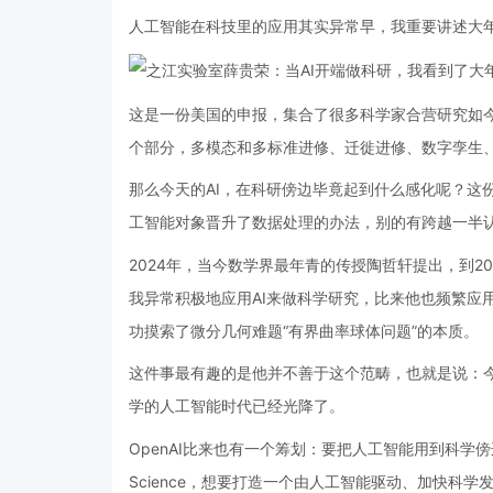
人工智能在科技里的应用其实异常早，我重要讲述大
这是一份美国的申报，集合了很多科学家合营研究如
个部分，多模态和多标准进修、迁徙进修、数字孪生
那么今天的AI，在科研傍边毕竟起到什么感化呢？这
工智能对象晋升了数据处理的办法，别的有跨越一半
2024年，当今数学界最年青的传授陶哲轩提出，到2
我异常积极地应用AI来做科学研究，比来他也频繁应用
功摸索了微分几何难题“有界曲率球体问题”的本质。
这件事最有趣的是他并不善于这个范畴，也就是说：
学的人工智能时代已经光降了。
OpenAI比来也有一个筹划：要把人工智能用到科学傍边，
Science，想要打造一个由人工智能驱动、加快科