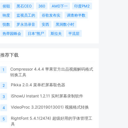
侯聪
黑石CEO
360
AMD下一
印度PM2
响度
监视员工的
谷歌发布实
调查称半数
悦数
罗永浩录音
安西
黑洞数小时
热带园蛛会
日本“熊尸
斯拉夫
平流层
推荐下载
Compressor 4.4.4 苹果官方出品视频解码格式
1
转换工具
Pikka 2.0.4 菜单栏屏幕取色器
2
iShowU Instant 1.2.11 实时屏幕录制软件
3
VideoProc 3.2(2019013001) 视频格式转换
4
RightFont 5.4.1(2474) 超级好用的字体管理工
5
具