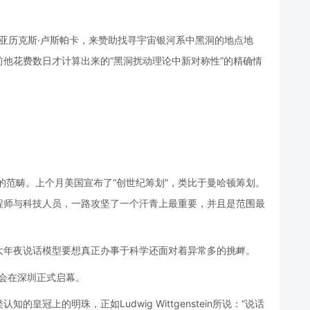
家亚历克斯·卢斯帕卡，来赞助找寻宇宙银河系中黑洞的地点地
他花费数日才计算出来的“黑洞扰动理论中新对称性”的精确情
ing的范畴。上个月美国宣布了“创世纪筹划”，类比于曼哈顿筹划。
程师与科技人员，一路攻坚了一个汗青上最重要，并且是范围最
大年夜说话模型要想真正办事于科学还面对着异常多的挑衅。
夜会在深圳正式启幕。
冠上的明珠，正如Ludwig Wittgenstein所说：“说话