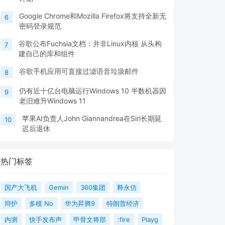
Google Chrome和Mozilla Firefox将支持全新无
6
密码登录规范
谷歌公布Fuchsia文档：并非Linux内核 从头构
7
建自己的库和组件
谷歌手机应用可直接过滤语音垃圾邮件
8
仍有近十亿台电脑运行Windows 10 半数机器因
9
老旧难升Windows 11
苹果AI负责人John Giannandrea在Siri长期延
10
迟后退休
热门标签
国产大飞机
Gemin
360集团
释永信
辩护
多模 No
华为昇腾9
特朗普经济
内测
快手发布声
甲骨文将部
:fire
Playg