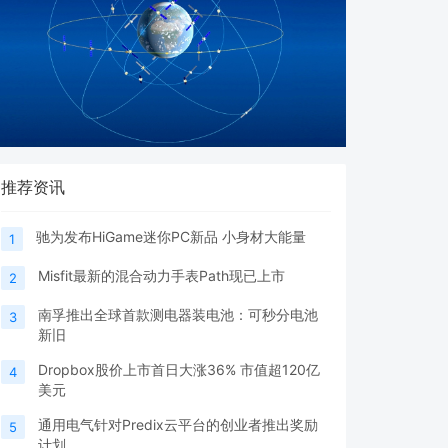
推荐资讯
驰为发布HiGame迷你PC新品 小身材大能量
1
Misfit最新的混合动力手表Path现已上市
2
南孚推出全球首款测电器装电池：可秒分电池
3
新旧
Dropbox股价上市首日大涨36% 市值超120亿
4
美元
通用电气针对Predix云平台的创业者推出奖励
5
计划