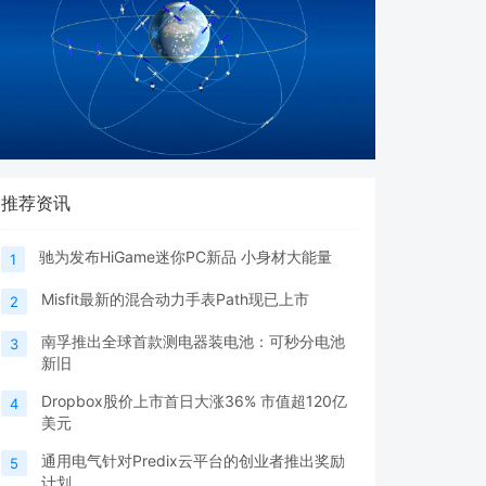
推荐资讯
驰为发布HiGame迷你PC新品 小身材大能量
1
Misfit最新的混合动力手表Path现已上市
2
南孚推出全球首款测电器装电池：可秒分电池
3
新旧
Dropbox股价上市首日大涨36% 市值超120亿
4
美元
通用电气针对Predix云平台的创业者推出奖励
5
计划