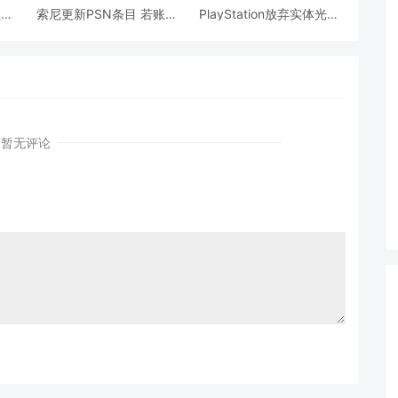
盘后
索尼更新PSN条目 若账号
PlayStation放弃实体光盘
一台
三年不登录就会被封闭
80美元游戏订价的根据
是？
暂无评论