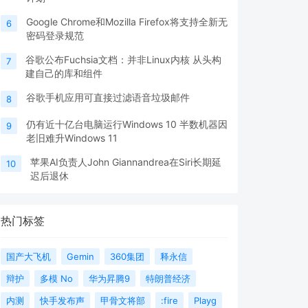
Google Chrome和Mozilla Firefox将支持全新无
6
密码登录规范
谷歌公布Fuchsia文档：并非Linux内核 从头构
7
建自己的库和组件
谷歌手机应用可直接过滤语音垃圾邮件
8
仍有近十亿台电脑运行Windows 10 半数机器因
9
老旧难升Windows 11
苹果AI负责人John Giannandrea在Siri长期延
10
迟后退休
热门标签
国产大飞机
Gemin
360集团
释永信
辩护
多模 No
华为昇腾9
特朗普经济
内测
快手发布声
甲骨文将部
:fire
Playg