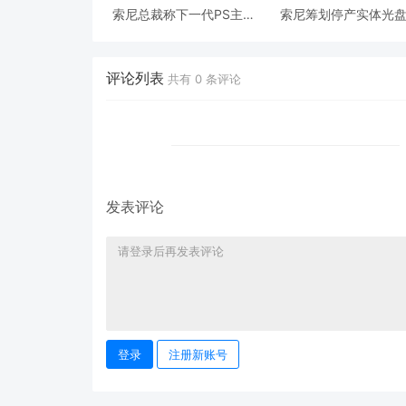
索尼总裁称下一代PS主机
索尼筹划停产实体光
不会只是PC的替代品
外接光驱仍每单限购
评论列表
共有
0
条评论
发表评论
登录
注册新账号