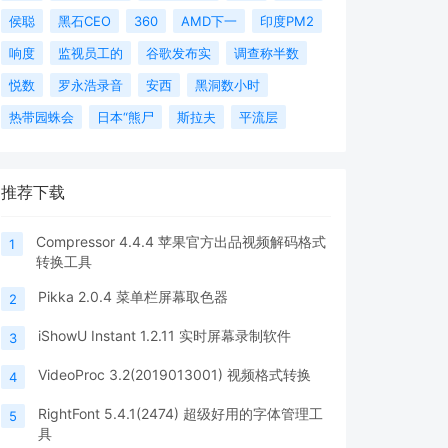
侯聪
黑石CEO
360
AMD下一
印度PM2
响度
监视员工的
谷歌发布实
调查称半数
悦数
罗永浩录音
安西
黑洞数小时
热带园蛛会
日本“熊尸
斯拉夫
平流层
推荐下载
Compressor 4.4.4 苹果官方出品视频解码格式
1
转换工具
Pikka 2.0.4 菜单栏屏幕取色器
2
iShowU Instant 1.2.11 实时屏幕录制软件
3
VideoProc 3.2(2019013001) 视频格式转换
4
RightFont 5.4.1(2474) 超级好用的字体管理工
5
具