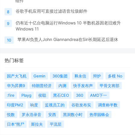
组件
谷歌手机应用可直接过滤语音垃圾邮件
8
仍有近十亿台电脑运行Windows 10 半数机器因老旧难升
9
Windows 11
苹果AI负责人John Giannandrea在Siri长期延迟后退休
10
热门标签
国产大飞机
Gemin
360集团
释永信
辩护
多模 No
华为昇腾9
特朗普经济
内测
快手发布声
甲骨文将部
:fire
Playg
侯聪
黑石CEO
360
AMD下一
印度PM2
响度
监视员工的
谷歌发布实
调查称半数
悦数
罗永浩录音
安西
黑洞数小时
热带园蛛会
日本“熊尸
斯拉夫
平流层