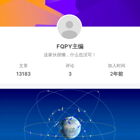
FQPY主编
这家伙很懒，什么也没写！
文章
评论
加入时间
13183
3
2年前