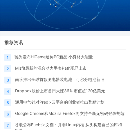
推荐资讯
驰为发布HiGame迷你PC新品 小身材大能量
1
Misfit最新的混合动力手表Path现已上市
2
南孚推出全球首款测电器装电池：可秒分电池新旧
3
Dropbox股价上市首日大涨36% 市值超120亿美元
4
通用电气针对Predix云平台的创业者推出奖励计划
5
Google Chrome和Mozilla Firefox将支持全新无密码登录规范
6
谷歌公布Fuchsia文档：并非Linux内核 从头构建自己的库和
7