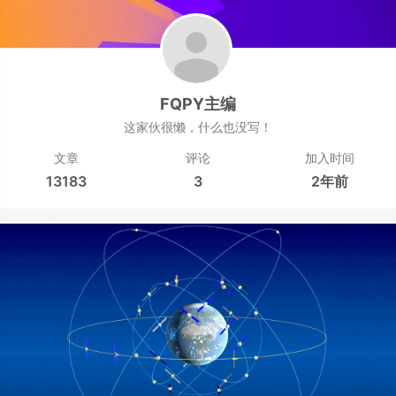
FQPY主编
这家伙很懒，什么也没写！
文章
评论
加入时间
13183
3
2年前