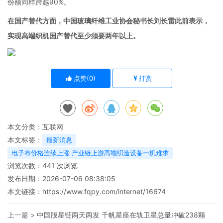
份额同样跨越90%。
在国产替代方面，中国玻璃纤维工业协会秘书长刘长雷此前表示，
实现高端织机国产替代至少须要两年以上。
点赞(
0
)
打赏
本文分类：
互联网
本文标签：
最新消息
电子布价格连续上涨 产业链上游高端织造设备一机难求
浏览次数：
441
次浏览
发布日期：2026-07-06 08:38:05
本文链接：
https://www.fqpy.com/internet/16674
上一篇 >
中国版星链两天两发 千帆星座在轨卫星总量冲破238颗