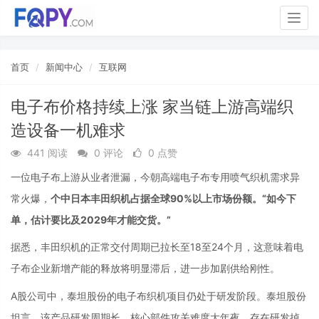
Togg
navig
首页
新闻中心
互联网
电子布价格持续上涨 家当链上游高端织
造设备一机难求
441 阅读
0 评论
0 点赞
一位电子布上游从业者泄漏，今朝高端电子布专用喷气织机需求异
常火爆，
个中日本丰田织机占据全球90%以上市场份额。“如今下
单，估计要比及2029年才能交货。”
据悉，丰田织机的正常交付周期已拉长至18至24个月，这意味着电
子布企业新增产能的释放将明显滞后，进一步加剧供给刚性。
A股公司中，泰坦股份的电子布织机项目仍处于研发阶段。泰坦股份
坦言，该产品研发周期长、核心部件攻关难度大年夜，存在研发掉