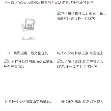
下一篇 >
Waymo驾驶出租车自力日趴窝 拥堵干扰正常运营
TCL回应国度一级文物现其告
电子布价格持续上涨 家当链上游
白：未授权或介入放置任何品牌
高端织造设备一机难求
标识
世界杯推动猜测市场交易量飙升
法拉第将来辟谣“总部室迩人
至汗青新高
遐”称将告状博主 后者回应