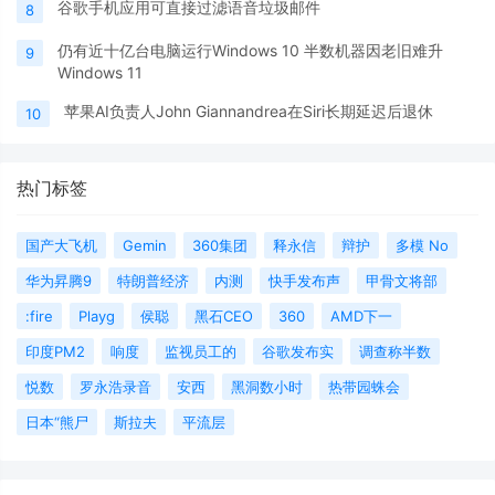
谷歌手机应用可直接过滤语音垃圾邮件
8
仍有近十亿台电脑运行Windows 10 半数机器因老旧难升
9
Windows 11
苹果AI负责人John Giannandrea在Siri长期延迟后退休
10
热门标签
国产大飞机
Gemin
360集团
释永信
辩护
多模 No
华为昇腾9
特朗普经济
内测
快手发布声
甲骨文将部
:fire
Playg
侯聪
黑石CEO
360
AMD下一
印度PM2
响度
监视员工的
谷歌发布实
调查称半数
悦数
罗永浩录音
安西
黑洞数小时
热带园蛛会
日本“熊尸
斯拉夫
平流层