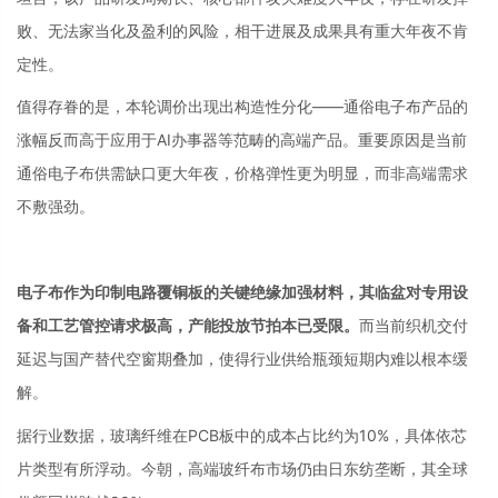
败、无法家当化及盈利的风险，相干进展及成果具有重大年夜不肯
定性。
值得存眷的是，本轮调价出现出构造性分化——通俗电子布产品的
涨幅反而高于应用于AI办事器等范畴的高端产品。重要原因是当前
通俗电子布供需缺口更大年夜，价格弹性更为明显，而非高端需求
不敷强劲。
电子布作为印制电路覆铜板的关键绝缘加强材料，其临盆对专用设
备和工艺管控请求极高，产能投放节拍本已受限。
而当前织机交付
延迟与国产替代空窗期叠加，使得行业供给瓶颈短期内难以根本缓
解。
据行业数据，玻璃纤维在PCB板中的成本占比约为10%，具体依芯
片类型有所浮动。今朝，高端玻纤布市场仍由日东纺垄断，其全球