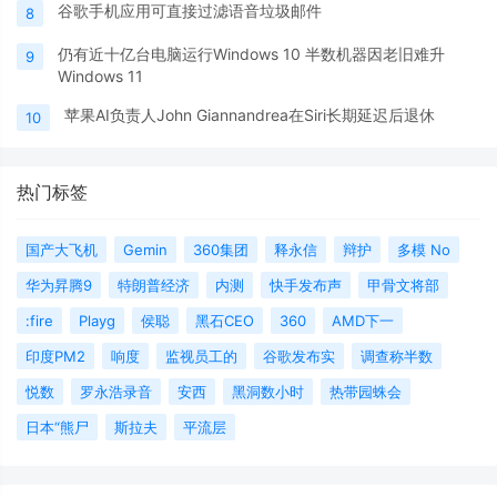
谷歌手机应用可直接过滤语音垃圾邮件
8
仍有近十亿台电脑运行Windows 10 半数机器因老旧难升
9
Windows 11
苹果AI负责人John Giannandrea在Siri长期延迟后退休
10
热门标签
国产大飞机
Gemin
360集团
释永信
辩护
多模 No
华为昇腾9
特朗普经济
内测
快手发布声
甲骨文将部
:fire
Playg
侯聪
黑石CEO
360
AMD下一
印度PM2
响度
监视员工的
谷歌发布实
调查称半数
悦数
罗永浩录音
安西
黑洞数小时
热带园蛛会
日本“熊尸
斯拉夫
平流层