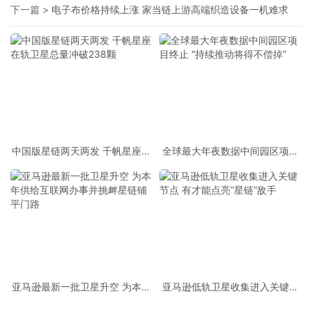
下一篇 >
电子布价格持续上涨 家当链上游高端织造设备一机难求
中国版星链两天两发 千帆星座在
全球最大年夜数据中间园区项目
轨卫星总量冲破238颗
终止 “持续推动将得不偿掉”
亚马逊最新一批卫星升空 为本年
亚马逊低轨卫星收集进入关键节
供给互联网办事并挑衅星链铺平
点 有才能点亮“星链”敌手
门路