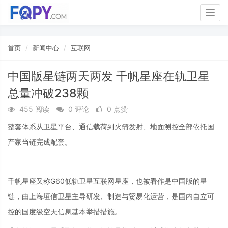
Togg
navig
首页
新闻中心
互联网
中国版星链两天两发 千帆星座在轨卫星
总量冲破238颗
455 阅读
0 评论
0 点赞
整套体系从卫星平台、通信载荷到火箭发射、地面测控全部依托国
产家当链完成配套。
千帆星座又称G60低轨卫星互联网星座，也被看作是中国版的星
链，由上海垣信卫星主导研发、制造与贸易化运营，是国内自立可
控的国度级空天信息基本举措措施。