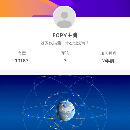
FQPY主编
这家伙很懒，什么也没写！
文章
评论
加入时间
13183
3
2年前