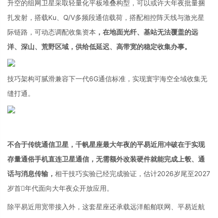
升空的组网卫星采取轻量化平板堆叠构型，可以或许大年夜批量捆
扎发射，搭载Ku、Q/V多频段通信载荷，搭配相控阵天线与激光星
际链路，可动态调配收集资本
，在地面光纤、基站无法覆盖的远
洋、深山、荒野区域，供给低延迟、高带宽的稳定收集办事。
技巧架构可腻滑兼容下一代6G通信标准，实现寰宇海空全域收集无
缝打通。
不合于传统通信卫星，千帆星座最大年夜的平易近用冲破在于实现
存量通俗手机直连卫星通信，无需额外改装硬件就能完成上彀、通
话与消息传输，
相干技巧实验已经完成验证，估计2026岁尾至2027
岁首年代面向大年夜众开放应用。
除平易近用宽带接入外，这套星座还承载远洋船舶联网、平易近航