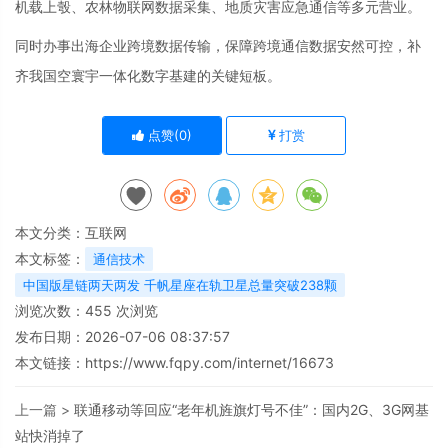
机载上彀、农林物联网数据采集、地质灾害应急通信等多元营业。
同时办事出海企业跨境数据传输，保障跨境通信数据安然可控，补
齐我国空寰宇一体化数字基建的关键短板。
点赞(
0
)
打赏
本文分类：
互联网
本文标签：
通信技术
中国版星链两天两发 千帆星座在轨卫星总量突破238颗
浏览次数：
455
次浏览
发布日期：2026-07-06 08:37:57
本文链接：
https://www.fqpy.com/internet/16673
上一篇 >
联通移动等回应“老年机旌旗灯号不佳”：国内2G、3G网基
站快消掉了