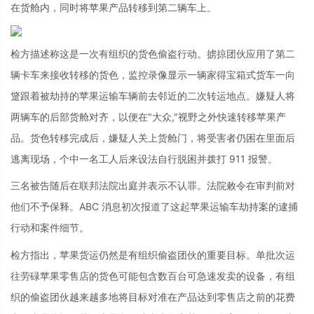
在货舱内，同时将苹果产品转移到第二辆车上。
检方描述称这是一次有组织的货色偷盗行动。掳掠团伙应用了第二
辆卡车来接收转移的货色，监控录像显示一辆家得宝箱式货车一向
跾跟着被劫持的苹果运输车辆前去邻近的二次转运地点。嫌疑人将
两辆车的后部货舱对齐，以便在"大众,"视野之外快速转移苹果产
品。货色转移完成后，嫌疑人关上货舱门，将受害者仍困在里面后
逃离现场，个中一名工人后来设法自行脱困并拨打 911 报警。
三名被告随后在联邦法院出庭并表示不认罪。法院敕令在审判前对
他们不予保释。ABC 消息初次报道了这起苹果运输车劫持案的逮捕
行动和案件细节。
检方指出，苹果货运仍然是有组织偷盗团伙的重要目标。单批次运
往劳碌苹果零售店的货色可能包含数百台可急速发卖的设备，有组
织的偷盗团伙越来越多地将目标对准在产品达到零售店之前的花费