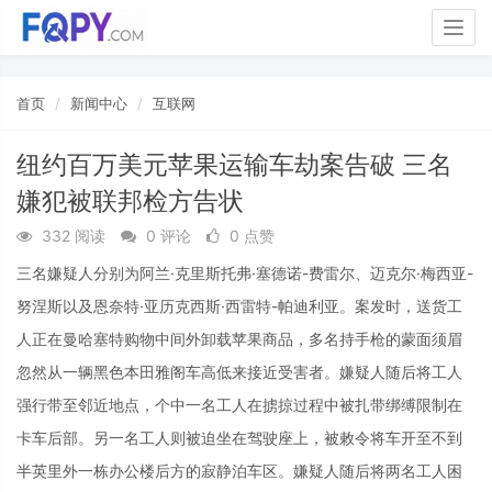
Togg
navig
首页
新闻中心
互联网
纽约百万美元苹果运输车劫案告破 三名
嫌犯被联邦检方告状
332 阅读
0 评论
0 点赞
三名嫌疑人分别为阿兰·克里斯托弗·塞德诺-费雷尔、迈克尔·梅西亚-
努涅斯以及恩奈特·亚历克西斯·西雷特-帕迪利亚。案发时，送货工
人正在曼哈塞特购物中间外卸载苹果商品，多名持手枪的蒙面须眉
忽然从一辆黑色本田雅阁车高低来接近受害者。嫌疑人随后将工人
强行带至邻近地点，个中一名工人在掳掠过程中被扎带绑缚限制在
卡车后部。另一名工人则被迫坐在驾驶座上，被敕令将车开至不到
半英里外一栋办公楼后方的寂静泊车区。嫌疑人随后将两名工人困