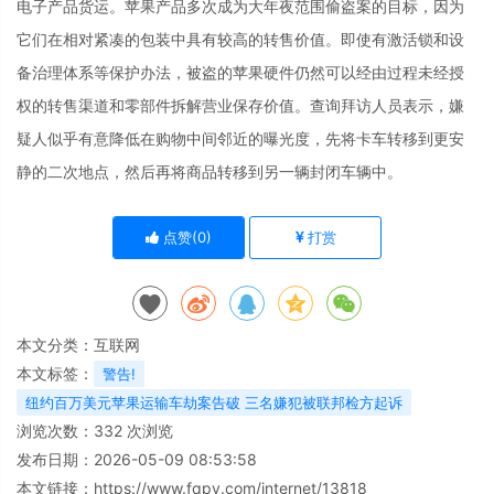
电子产品货运。苹果产品多次成为大年夜范围偷盗案的目标，因为
它们在相对紧凑的包装中具有较高的转售价值。即使有激活锁和设
备治理体系等保护办法，被盗的苹果硬件仍然可以经由过程未经授
权的转售渠道和零部件拆解营业保存价值。查询拜访人员表示，嫌
疑人似乎有意降低在购物中间邻近的曝光度，先将卡车转移到更安
静的二次地点，然后再将商品转移到另一辆封闭车辆中。
点赞(
0
)
打赏
本文分类：
互联网
本文标签：
警告!
纽约百万美元苹果运输车劫案告破 三名嫌犯被联邦检方起诉
浏览次数：
332
次浏览
发布日期：2026-05-09 08:53:58
本文链接：
https://www.fqpy.com/internet/13818