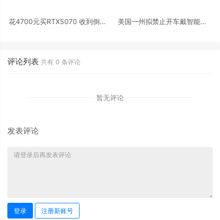
花4700元买RTX5070 收到倒是
美国一州拟禁止开车戴智能眼
一堆20年前的电子垃圾
镜：初次罚款75美元、再犯翻倍
评论列表
共有
0
条评论
暂无评论
发表评论
登录
注册新账号