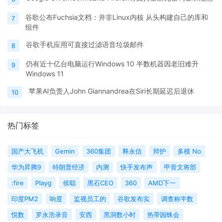
谷歌公布Fuchsia文档：并非Linux内核 从头构建自己的库和
7
组件
谷歌手机应用可直接过滤语音垃圾邮件
8
仍有近十亿台电脑运行Windows 10 半数机器因老旧难升
9
Windows 11
苹果AI负责人John Giannandrea在Siri长期延迟后退休
10
热门标签
国产大飞机
Gemin
360集团
释永信
辩护
多模 No
华为昇腾9
特朗普经济
内测
快手发布声
甲骨文将部
:fire
Playg
侯聪
黑石CEO
360
AMD下一
印度PM2
响度
监视员工的
谷歌发布实
调查称半数
悦数
罗永浩录音
安西
黑洞数小时
热带园蛛会