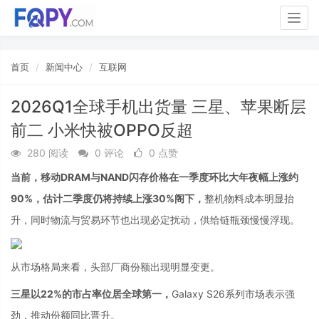
Togg
navig
首页
新闻中心
互联网
2026Q1全球手机出货量 三星、苹果断层
前二 小米快被OPPO反超
280 阅读
0 评论
0 点赞
当前，移动DRAM与NAND闪存价格在一季度环比大年夜幅上涨约
90%，估计二季度仍将持续上涨30%阁下，
整机物料成本明显抬
升，同时物流与贸易环节也出现必定扰动，供给链瓶颈慢慢浮现。
从市场格局来看，头部厂商份额出现明显变更。
三星以22%的市占率位居全球第一，
Galaxy S26系列市场表示强
劲，推动份额同比晋升。