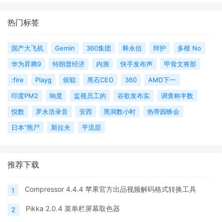
热门标签
国产大飞机
Gemin
360集团
释永信
辩护
多模 No
华为昇腾9
特朗普经济
内测
快手发布声
甲骨文将部
:fire
Playg
侯聪
黑石CEO
360
AMD下一
印度PM2
响度
监视员工的
谷歌发布实
调查称半数
悦数
罗永浩录音
安西
黑洞数小时
热带园蛛会
日本“熊尸
斯拉夫
平流层
推荐下载
Compressor 4.4.4 苹果官方出品视频解码格式转换工具
1
Pikka 2.0.4 菜单栏屏幕取色器
2