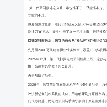
“第一代牙刷做得这么差，谁也怪不了，只能怪本身。
才能的不足。
屋漏偏逢连夜雨，剃须刀的研发又陷入“完美主义陷阱”
剃须刀”的执念，硬生生拖了近一年才上市，最终被松
口碑警钟敲响后，徕芬的自救从“补品控”和“拓品类”
先是砸2000万搭建靠得住性实验室，覆盖100多项
2025年12月，第二代扫振电动牙刷如期上线。这
性、品德和良率做了周全晋升。
再是加快扩品类。
2026年，徕芬筹划宣布洗地机等至少5个新品类，
叶洪新想复刻吹风机的成功，用电动牙刷打开新市场
的代际跨越，而电动牙刷与手动牙刷的干净差距并非