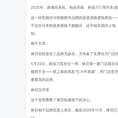
2025年，跟着吹风机、电动牙刷、剃须刀三驾马车
这一转型路径与智能硬件品牌的渠道进级逻辑类似——
不仅在日本构造多家线下旗舰店，还开端在国内上海
知。
相干文章：
徕芬也恰是在三品类无缺后，才具备了支撑自力门店
5月23日，剃须刀宣布仅一周，徕芬第一家门店就在
截然不合——线上靠吹风机“扛大年夜旗”，而门店里牙
量最高的品类。
徕芬沉浮录
这个发明果断了徕芬拓展线下的决心。
徕芬相干品牌负责人表示，截至2025年11月，徕芬