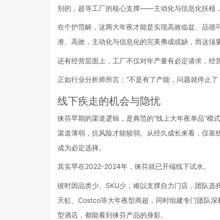
别的，超等工厂的核心支撑——主动化与信息化扶植
在个护范畴，这两大年夜才能是实现高效临盆、品德可
准、高效，主动化与信息化的完美弗成或缺，而这须
还有经营层面上，工厂不仅对年产量有必定请求，经
正如行业分析师所言：“不是有了产能，问题就停止了
线下疾走的机会与隐忧
徕芬早期的渠道逻辑，是典范的“线上大年夜单品”模
渠道薄弱，抗风险才能较弱。从经久成长来看，仅靠
成为必定选择。
其实早在2022-2024年，徕芬就已开端线下试水。
彼时因品类少、SKU少，难以支撑自力门店，团队选
天虹、Costco等大年夜型商超，同时组建专门团
型酒店，都能看到徕芬产品的身影。