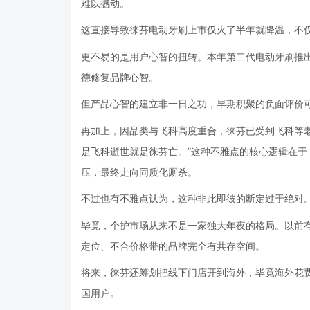
难以撼动。
这直接导致徕芬电动牙刷上市仅火了半年就降温，不仅没
更不易的是用户心智的扭转。本年第二代电动牙刷推出
德修复品牌心智。
但产品心智的建立非一日之功，早期积聚的负面评价
再加上，因品类与飞科高度重合，徕芬已受到飞科等
是飞科逝世就是徕芬亡。”这种不雅点的核心逻辑在
压，最终走向同质化厮杀。
不过也有不雅点认为，这种非此即彼的断定过于绝对
毕竟，个护市场从来不是一家独大年夜的格局。以前
定位、不合价格带的品牌完全有共存空间。
将来，徕芬还筹划把线下门店开到海外，毕竟海外花
国用户。