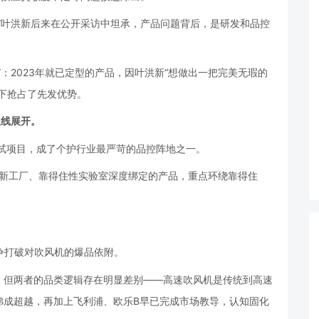
”叶洪新后来在公开采访中坦承，产品问题背后，是研发和品控
：2023年就已定型的产品，因叶洪新“想做出一把完美无瑕的
下抢占了先发优势。
双线展开。
测试项目，成了个护行业最严苛的品控阵地之一。
款与新工厂、靠得住性实验室深度绑定的产品，重点环绕靠得住
力争打破对吹风机的爆品依附。
，但两者的品类逻辑存在明显差别——高速吹风机是传统到高速
弗成超越，再加上飞利浦、欧乐B早已完成市场教导，认知固化