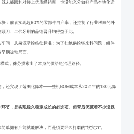
，既未能顺利对接上优质经销商，也没能充分做好产品本地化适
块：前者实现超80%的零部件自产率，还控制了行业稀缺的外
剃须刀、二代牙刷的品德晋升均得益于此。
头车间，从泉源掌控临盆标准；为了杜绝供给链来料问题，组件
转早期被动局面。
统模式，徕芬摸索出了本身的供给链治理路径。
。
还实现了范围化降本——整机BOM成本从2021年的180元降
作环节，是实现经久稳定成长的必选项。但背后仍藏着不少没踩
简单拥有产能就能解决，而是须要经久打磨的“软实力”。