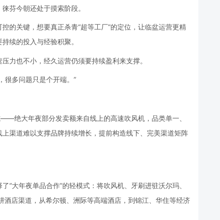
，徕芬今朝还处于摸索阶段。
控的关键，想要真正杀青“超等工厂”的定位，让临盆运营更精
要持续的投入与经验积聚。
营压力也不小，经久运营仍须要持续盈利来支撑。
，很多问题只是个开端。”
式——绝大年夜部分发卖额来自线上的高速吹风机，品类单一、
线上渠道难以支撑品牌持续增长，提前构造线下、完美渠道矩阵
择了“大年夜单品合作”的轻模式：将吹风机、牙刷进驻沃尔玛、
队深耕酒店渠道，从希尔顿、洲际等高端酒店，到锦江、华住等经济