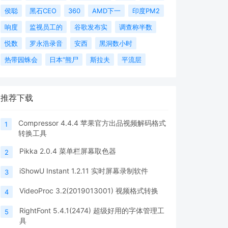
侯聪
黑石CEO
360
AMD下一
印度PM2
响度
监视员工的
谷歌发布实
调查称半数
悦数
罗永浩录音
安西
黑洞数小时
热带园蛛会
日本“熊尸
斯拉夫
平流层
推荐下载
Compressor 4.4.4 苹果官方出品视频解码格式
1
转换工具
Pikka 2.0.4 菜单栏屏幕取色器
2
iShowU Instant 1.2.11 实时屏幕录制软件
3
VideoProc 3.2(2019013001) 视频格式转换
4
RightFont 5.4.1(2474) 超级好用的字体管理工
5
具