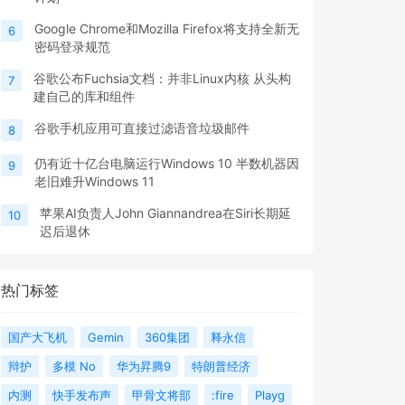
Google Chrome和Mozilla Firefox将支持全新无
6
密码登录规范
谷歌公布Fuchsia文档：并非Linux内核 从头构
7
建自己的库和组件
谷歌手机应用可直接过滤语音垃圾邮件
8
仍有近十亿台电脑运行Windows 10 半数机器因
9
老旧难升Windows 11
苹果AI负责人John Giannandrea在Siri长期延
10
迟后退休
热门标签
国产大飞机
Gemin
360集团
释永信
辩护
多模 No
华为昇腾9
特朗普经济
内测
快手发布声
甲骨文将部
:fire
Playg