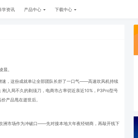
科学资讯
产品中心
下载中心
凌晨。
同比增速，这份成就单让全部团队长舒了一口气——高速吹风机持续
刚入局不久的剃须刀，电商市占率切近亲近10%，P3Pro型号
高价产品甩在逝世后。
，将欧洲市场作为冲破口——先对接本地大年夜经销商，再敲开线下