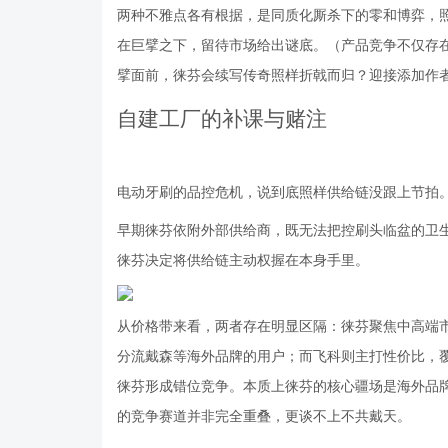
两种不雅点各有根据，是同质化厮杀下的零和博弈，
在巨擘之下，留待市场给出谜底。（产品竞争不仅存
擘面前，徕芬会续写传奇照样折戟而归？迎接添加作者微信
自建工厂的补课与赌注
电动牙刷的品控危机，说到底照样供给链没跟上节拍
早期徕芬依附外部供给商，既无法把控刷头临盆的卫生
徕芬决定将供给链主动权握在本身手里。
从价格带来看，两者存在明显区隔：徕芬聚焦中高端市
分流戴森等海外品牌的用户；而飞科则主打性价比，覆
徕芬形成错位竞争。本质上徕芬的核心疆场是海外品
的竞争赛道并非完全重叠，更谈不上不共戴天。