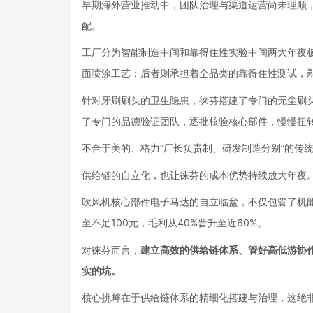
早期海外营业推动中，团队治理与渠道运营尚未理顺
配。
工厂分为智能制造中间和靠得住性实验中间两大年夜板
面喷涂工艺；后者则承担着全品类的靠得住性测试，
针对牙刷刷头的卫生隐患，徕芬搭建了专门的无尘刷
了专门的品德验证团队，逐批核验核心部件，慢慢扭
不合于美的、格力“厂长负责制、研发制造分别”的传
供给链的自立化，也让徕芬的成本优势持续放大年夜
吹风机核心部件电子马达的自立临盆，不仅包管了机能，
至不足100元，毛利从40%晋升至近60%。
对徕芬而言，
建立高效的供给链体系、管好高低游协
实的坑。
核心挑衅在于供给链体系的精细化搭建与治理，这绝非