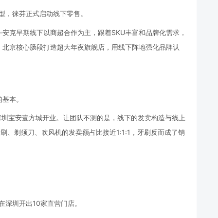
成型，徕芬正式启动线下零售。
安克早期线下以商超合作为主，跟着SKU丰富和品牌化需求，
、北京核心肠段打造超大年夜旗舰店，用线下阵地强化品牌认
的基本。
深圳宝安壹方城开业。让团队不测的是，线下的发卖构造与线上
刷、剃须刀、吹风机的发卖额占比接近1:1:1，牙刷反而成了销
已在深圳开出10家直营门店。