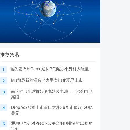
推荐资讯
驰为发布HiGame迷你PC新品 小身材大能量
1
Misfit最新的混合动力手表Path现已上市
2
南孚推出全球首款测电器装电池：可秒分电池
3
新旧
Dropbox股价上市首日大涨36% 市值超120亿
4
美元
通用电气针对Predix云平台的创业者推出奖励
5
计划