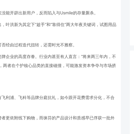
能开辟出新用户，反而陷入与Usmile的存量厮杀。
，叶洪新为其定下“趁手”和“靠得住”两大年夜关键词，试图用品
可否经由过程迭代扭转，还需时光不雅察。
老牌企业的高度存眷。行业内甚至有人直言：“将来两三年内，不
于，两者在个护核心品类的直接碰撞，可能激发资本争夺与市场挤
。
有飞利浦、飞科等品牌分庭抗礼，如今跟开花费需求分化，不合
费者更依附线下购物，而徕芬的产品设计和质感早已俘获一批外