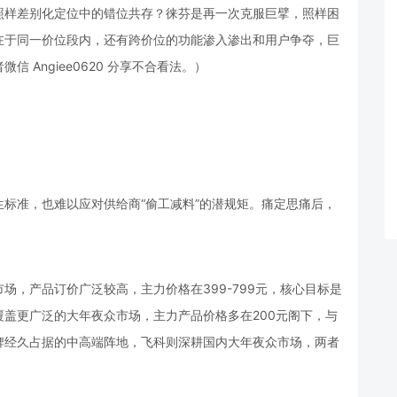
照样差别化定位中的错位共存？徕芬是再一次克服巨擘，照样困
在于同一价位段内，还有跨价位的功能渗入渗出和用户争夺，巨
 Angiee0620 分享不合看法。）
。
标准，也难以应对供给商“偷工减料”的潜规矩。痛定思痛后，
场，产品订价广泛较高，主力价格在399-799元，核心目标是
盖更广泛的大年夜众市场，主力产品价格多在200元阁下，与
牌经久占据的中高端阵地，飞科则深耕国内大年夜众市场，两者