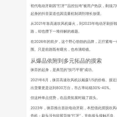
初代电动牙刷因“打牙”“品控拉垮”被用户热议，剃须
起身的抖音渠道也因流量机制调剂增长放缓。
从2021年靠高速吹风机爆火，到2023年电动牙刷
路，却也攒下一堆待解的难题。
在2026年的前夕，这个野心勃勃的品牌，正拧紧每
围。只是前路既有曙光，也布满暗礁。
从爆品依附到多元拓品的摸索
徕芬的起身，是典范的“技巧平替”成功。
2021年6月，徕芬高速吹风机以戴森1/5的价格、接
出货量更是达到800万台，市占率站稳30%-40%。
但这种单点优势，在品类拓展时栽了跟头。
2023年，徕芬推出首款电动牙刷，本想借此摆脱吹
危机：刷头没包软胶导致“打牙”，充电接头接触不良