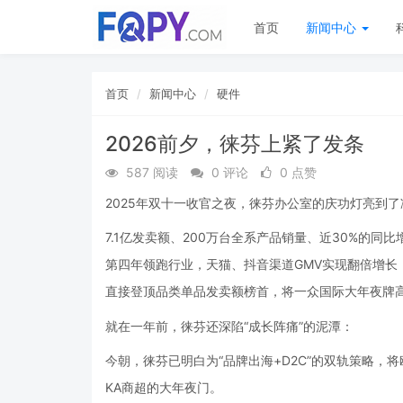
首页
新闻中心
首页
新闻中心
硬件
2026前夕，徕芬上紧了发条
587 阅读
0 评论
0 点赞
2025年双十一收官之夜，徕芬办公室的庆功灯亮到了
7.1亿发卖额、200万台全系产品销量、近30%的
第四年领跑行业，天猫、抖音渠道GMV实现翻倍增长；
直接登顶品类单品发卖额榜首，将一众国际大年夜牌
就在一年前，徕芬还深陷“成长阵痛”的泥潭：
今朝，徕芬已明白为“品牌出海+D2C”的双轨策略
KA商超的大年夜门。