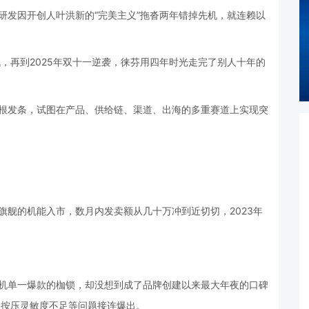
刀研发因开创人叶洪新的“完美主义”拖沓两年错掉先机，就连赖以
折戟，再到2025年双十一逆袭，徕芬用四年时光走完了别人十年的
一根发条，试图在产品、供给链、渠道、出海的多重赛道上实现突
近旗舰的机能入市，数月内发卖额从几十万冲到近切切，2023年
风机单一爆款的枷锁，却没想到成了品牌创建以来最大年夜的口碑
、按压灵敏度不足等问题接连爆出。