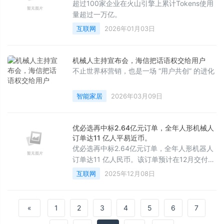
超过100家企业在火山引擎上累计Tokens使用
量超过一万亿。
互联网
2026年01月03日
机械人主持宣布会，海信把话语权交给用户
不止世界杯营销，也是一场 “用户共创” 的进化
智能家居
2026年03月09日
优必选再中标2.64亿元订单，全年人形机械人
订单达11 亿人平易近币。
优必选再中标2.64亿元订单，全年人形机器人
订单达11 亿人民币。该订单预计在12月交付，
产品以最新款工业人形机器人Walker S2为
互联网
2025年12月08日
主。昨天优必选还成功进入
«
1
2
3
4
5
6
7