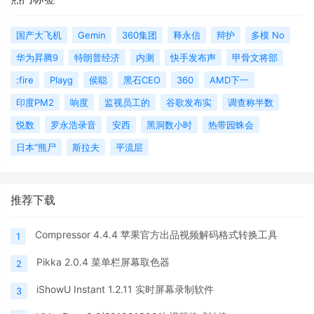
国产大飞机
Gemin
360集团
释永信
辩护
多模 No
华为昇腾9
特朗普经济
内测
快手发布声
甲骨文将部
:fire
Playg
侯聪
黑石CEO
360
AMD下一
印度PM2
响度
监视员工的
谷歌发布实
调查称半数
悦数
罗永浩录音
安西
黑洞数小时
热带园蛛会
日本“熊尸
斯拉夫
平流层
推荐下载
Compressor 4.4.4 苹果官方出品视频解码格式转换工具
1
Pikka 2.0.4 菜单栏屏幕取色器
2
iShowU Instant 1.2.11 实时屏幕录制软件
3