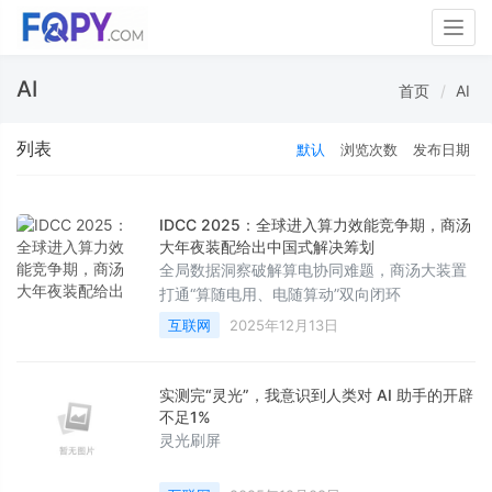
Togg
navig
AI
首页
AI
列表
默认
浏览次数
发布日期
IDCC 2025：全球进入算力效能竞争期，商汤
大年夜装配给出中国式解决筹划
全局数据洞察破解算电协同难题，商汤大装置
打通“算随电用、电随算动”双向闭环
互联网
2025年12月13日
实测完“灵光”，我意识到人类对 AI 助手的开辟
不足1%
灵光刷屏