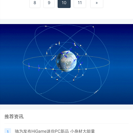
8
9
10
11
»
推荐资讯
驰为发布HiGame迷你PC新品 小身材大能量
1