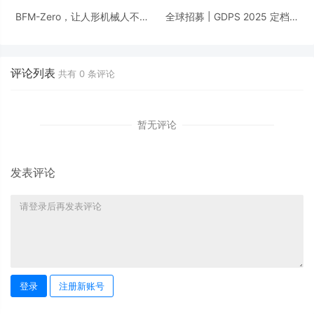
BFM-Zero，让人形机械人不再
全球招募 | GDPS 2025 定档：
依附高质量动捕数据
开启「物理智能」元年，给AI发
一张「物理世界准入证」
评论列表
共有
0
条评论
暂无评论
发表评论
登录
注册新账号