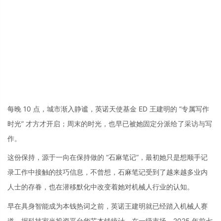
每晚 10 点，城市渐入静谧，英诺天使基金 ED 王建明的 “专属写作
时光” 才方才开启；周末的时光，也早已被她固定分派给了采访与写
作。
这份保持，源于一向在保持做的 “石麻笔记”，最初她只是想顺手记
录工作中接触的技巧信息，不曾想，石麻笔记受到了越来越多业内
人士的存眷，也在潜移默化中改变着她对机械人行业的认知。
早在具身智能成为本钱热词之前，英诺王建明就已经踏入机械人赛
道。据科技家当投资平台华芯本钱统计，在一级市场，2025 年前七