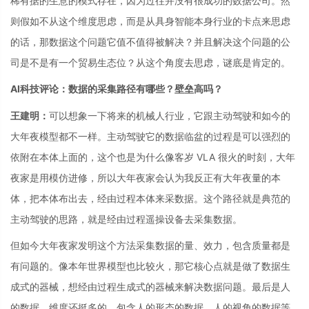
稀有据的生意的模式存在，因为过往并没有很成功的数据公司。然
则假如不从这个维度思虑，而是从具身智能本身行业的卡点来思虑
的话，那数据这个问题它值不值得被解决？并且解决这个问题的公
司是不是有一个贸易生态位？从这个角度去思虑，谜底是肯定的。
AI科技评论：数据的采集路径有哪些？壁垒高吗？
王建明：
可以想象一下将来的机械人行业，它跟主动驾驶和如今的
大年夜模型都不一样。主动驾驶它的数据临盆的过程是可以强烈的
依附在本体上面的，这个也是为什么像客岁 VLA 很火的时刻，大年
夜家是用模仿进修，所以大年夜家会认为我反正有大年夜量的本
体，把本体布出去，经由过程本体来采数据。这个路径就是典范的
主动驾驶的思路，就是经由过程遥操设备去采集数据。
但如今大年夜家发明这个方法采集数据的量、效力，包含质量都是
有问题的。像本年世界模型也比较火，那它核心点就是做了数据生
成式的器械，想经由过程生成式的器械来解决数据问题。最后是人
的数据，维度还挺多的，包含人的形态的数据、人的视角的数据等