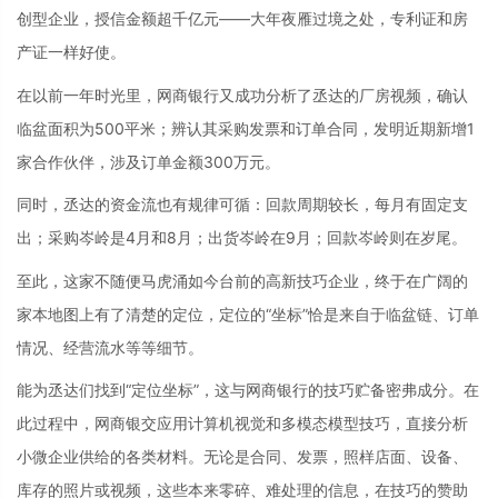
创型企业，授信金额超千亿元——大年夜雁过境之处，专利证和房
产证一样好使。
在以前一年时光里，网商银行又成功分析了丞达的厂房视频，确认
临盆面积为500平米；辨认其采购发票和订单合同，发明近期新增1
家合作伙伴，涉及订单金额300万元。
同时，丞达的资金流也有规律可循：回款周期较长，每月有固定支
出；采购岑岭是4月和8月；出货岑岭在9月；回款岑岭则在岁尾。
至此，这家不随便马虎涌如今台前的高新技巧企业，终于在广阔的
家本地图上有了清楚的定位，定位的“坐标”恰是来自于临盆链、订单
情况、经营流水等等细节。
能为丞达们找到“定位坐标”，这与网商银行的技巧贮备密弗成分。在
此过程中，网商银交应用计算机视觉和多模态模型技巧，直接分析
小微企业供给的各类材料。无论是合同、发票，照样店面、设备、
库存的照片或视频，这些本来零碎、难处理的信息，在技巧的赞助