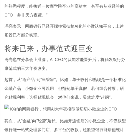
的熟悉程度，能接近一位商学院卒业的高材生，甚至有从业经验的
CFO，并非天方夜谭。”
冯亮表示，网商银行已经开端摸索扶植AI化的小微认知平台，上述
图景已有部分实现。
将来已来，办事范式迎巨变
冯亮也在分享会上泄漏，AI CFO的认知才能晋升后，将触发银行办
事范式的三大年夜改变。
起首，从“给产品”到“当管家”。比如，单子收付和贴现是一个标准化
金融产品，小微企业可以用，但甄别单子真假，若何组合付票，研
究贴现利率，选择贴现机会，对他们来说，显然难度“超纲”。
其次，从“金融”向“经营”延长。比如开连锁店的小微企业，不仅欲望
银行能一站式处理多门店、多平台的收款，还欲望银行能帮他统计