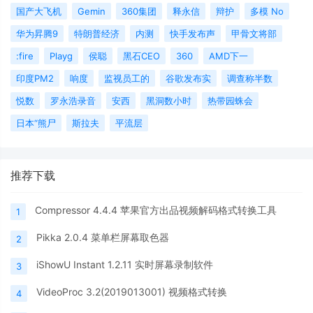
国产大飞机
Gemin
360集团
释永信
辩护
多模 No
华为昇腾9
特朗普经济
内测
快手发布声
甲骨文将部
:fire
Playg
侯聪
黑石CEO
360
AMD下一
印度PM2
响度
监视员工的
谷歌发布实
调查称半数
悦数
罗永浩录音
安西
黑洞数小时
热带园蛛会
日本“熊尸
斯拉夫
平流层
推荐下载
Compressor 4.4.4 苹果官方出品视频解码格式转换工具
1
Pikka 2.0.4 菜单栏屏幕取色器
2
iShowU Instant 1.2.11 实时屏幕录制软件
3
VideoProc 3.2(2019013001) 视频格式转换
4