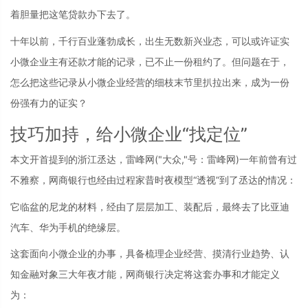
着胆量把这笔贷款办下去了。
十年以前，千行百业蓬勃成长，出生无数新兴业态，可以或许证实
小微企业主有还款才能的记录，已不止一份租约了。但问题在于，
怎么把这些记录从小微企业经营的细枝末节里扒拉出来，成为一份
份强有力的证实？
技巧加持，给小微企业“找定位”
本文开首提到的浙江丞达，雷峰网
("大众,"号：雷峰网)
一年前曾有过
不雅察，网商银行也经由过程家昔时夜模型“透视”到了丞达的情况：
它临盆的尼龙的材料，经由了层层加工、装配后，最终去了比亚迪
汽车、华为手机的绝缘层。
这套面向小微企业的办事，具备梳理企业经营、摸清行业趋势、认
知金融对象三大年夜才能，网商银行决定将这套办事和才能定义
为：