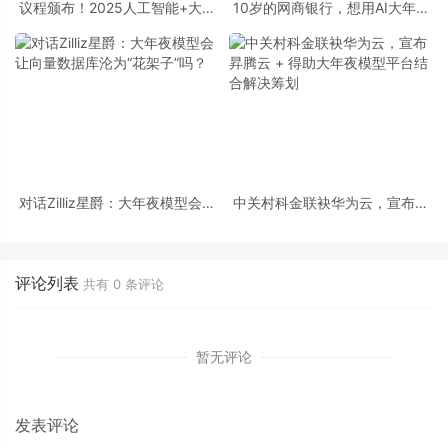
议程颁布！2025人工智能+大年
10岁的网商银行，想用AI大年夜
夜会，图灵奖得主姚期智来啦！
模型做切切小微企业的CFO
对话Zilliz星爵：大年夜模型会让
中关村科金联袂华为云，宣布昇
向量数据库沦为“花架子”吗？
腾云 + 得助大年夜模型平台结合
解决筹划
评论列表
共有
0
条评论
暂无评论
发表评论