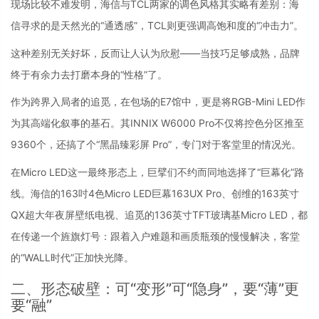
现场比较不难发明，海信与TCL两家的调色风格其实略有差别：海
信寻求的是天然光的“通透感”，TCL则更强调高饱和度的“冲击力”。
这种差别无关好坏，反而让人认为欣慰——当技巧足够成熟，品牌
终于有余力去打磨本身的“性格”了。
作为跨界入局者的追觅，在包场的E7馆中，更是将RGB-Mini LED作
为其高端化叙事的基石。其INNIX W6000 Pro不仅将控色分区推至
9360个，还搞了个“黑晶臻彩屏 Pro”，专门对于客堂里的情况光。
在Micro LED这一最终形态上，巨擘们不约而同地选择了“巨幕化”路
线。海信的163吋4色Micro LED巨幕163UX Pro、创维的163英寸
QX超大年夜屏壁纸电视、追觅的136英寸TFT玻璃基Micro LED，都
在传递一个旌旗灯号：跟着入户难题和画质瓶颈的慢慢解决，客堂
的“WALL时代”正加快光降。
二、形态破壁：可“变形”可“隐身”，要“薄”更
要“融”