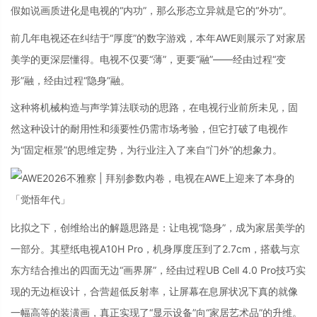
假如说画质进化是电视的“内功”，那么形态立异就是它的“外功”。
前几年电视还在纠结于“厚度”的数字游戏，本年AWE则展示了对家居
美学的更深层懂得。电视不仅要“薄”，更要“融”——经由过程“变
形”融，经由过程“隐身”融。
这种将机械构造与声学算法联动的思路，在电视行业前所未见，固
然这种设计的耐用性和须要性仍需市场考验，但它打破了电视作
为“固定框景”的思维定势，为行业注入了来自“门外”的想象力。
比拟之下，创维给出的解题思路是：让电视“隐身”，成为家居美学的
一部分。其壁纸电视A10H Pro，机身厚度压到了2.7cm，搭载与京
东方结合推出的四面无边“画界屏”，经由过程UB Cell 4.0 Pro技巧实
现的无边框设计，合营超低反射率，让屏幕在息屏状况下真的就像
一幅高等的装潢画，真正实现了“显示设备”向“家居艺术品”的升维。