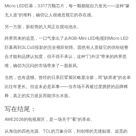
Micro LED巨幕，3317万颗芯片，每一颗都能自力发光——这种“壕
无人道”的堆料，确切让人很难忽视它的存在感。
另一方面，新权势的入局正在搅动池水。
跨界而来的追觅，一口气拿出了从RGB-Mini LED电视到Micro LED
巨幕再到3LCoS投影的完全视听矩阵。固然有人质疑它的供给链整
合才能和品牌认知度，但不得不承认，这种“门外汉”带来的跨界思
维，确切为沉闷的市场带来了一股新风。
当然，也有遗憾。曾经的日系巨擘展区略显冷僻，而“缺席者”的名单
比往年更长。但这未必是坏事——当市场不再被过度拥挤的品牌稀
释，真正的实力派反而能浮出水面。
写在结尾：
AWE2026的电视展区，是一场关于“看”的革命。
从海信的四色光源、TCL的万象分区，到创维的无缝贴墙、追觅的