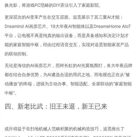
换光影，将游戏PC范畴的DIY弄法引入了家庭影院。
更深层次的AI变革产生在交互层面。追觅展示了其三重AI才能：
Dreamind AI画质芯片、19大年夜AI智能体以及DreameHome AIoT
平台，让电视不再是纯真的输出设备，而是具备感知和决定计划才
能的家庭智能中枢，经由过程语音交互，实现对追觅智能家居产品
的联动控制。
无论是海信的AI画质芯片，照样长虹的AI光翼氛围灯，各大年夜品牌
都在结合自身优势，为AI遴选合适的用武之地。而电视也正在从“被
动播放”的终端，进级为主动办事、智能适配、全屋联动的“家庭智能
中枢”。
四、新老比武：旧王未退，新王已来
或许得益于在扫地机械人范畴积聚的机械构造技巧，追觅推出了