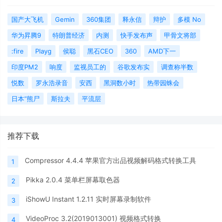
国产大飞机
Gemin
360集团
释永信
辩护
多模 No
华为昇腾9
特朗普经济
内测
快手发布声
甲骨文将部
:fire
Playg
侯聪
黑石CEO
360
AMD下一
印度PM2
响度
监视员工的
谷歌发布实
调查称半数
悦数
罗永浩录音
安西
黑洞数小时
热带园蛛会
日本“熊尸
斯拉夫
平流层
推荐下载
Compressor 4.4.4 苹果官方出品视频解码格式转换工具
1
Pikka 2.0.4 菜单栏屏幕取色器
2
iShowU Instant 1.2.11 实时屏幕录制软件
3
VideoProc 3.2(2019013001) 视频格式转换
4