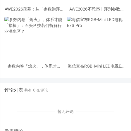
AWE2026落幕：从「参数崇拜」
AWE2026不雅察 | 拜别参数内
到「感知觉悟」，家电行业正在
卷，电视在AWE上迎来了本身的
换道出发
「觉悟年代」
参数内卷「熄火」，体系才能
海信宣布RGB-Mini LED电视E7S
「接棒」：石头科技若何拆解行
Pro
业深水区？
评论列表
共有
0
条评论
暂无评论