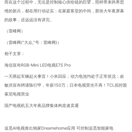
而在这个过程中，无论是控制核心供给链的巨擘，照样带来跨界思
维的新兵，都在用行动证实：在家庭客堂的中间，那块大年夜屏幕
的故事，还远远没有讲完。
（雷峰网）
（雷峰网
("大众,"号：雷峰网)
）
相干文章：
海信宣布RGB-Mini LED电视E7S Pro
一天两起车辆起火事宜！小米回应：动力电池均处于正常状况；俞
敏洪宣布聘请陈行甲，年薪150万；日本电视荣光不再！TCL拟控股
索尼电视营业
国产电视机五大年夜品牌集体构造速卖通
追觅AI电视推出独家Dreamehome应用 可控制追觅智能家电