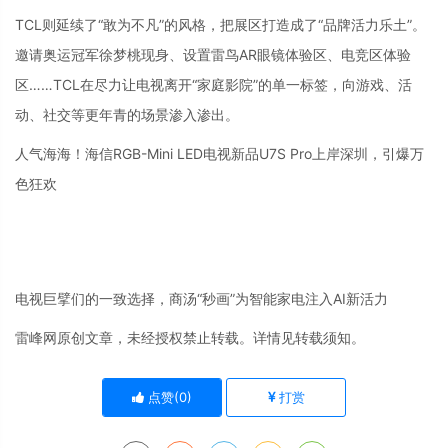
TCL则延续了“敢为不凡”的风格，把展区打造成了“品牌活力乐土”。
邀请奥运冠军徐梦桃现身、设置雷鸟AR眼镜体验区、电竞区体验
区……TCL在尽力让电视离开“家庭影院”的单一标签，向游戏、活
动、社交等更年青的场景渗入渗出。
人气海海！海信RGB-Mini LED电视新品U7S Pro上岸深圳，引爆万
色狂欢
电视巨擘们的一致选择，商汤“秒画”为智能家电注入AI新活力
雷峰网原创文章，未经授权禁止转载。详情见转载须知。
点赞(
0
)
打赏