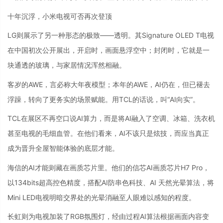
十年沉浮，小米电视可否再次登顶
LG则展示了另一种形态的极致——透明。其Signature OLED T电视
在中国初次公开展出，开启时，画面悬浮空中；封闭时，它就是一
块通透的玻璃，与家居情况浑然相融。
客岁的AWE，言必称大年夜模型；本年的AWE，AI仍在，但已褪去
浮躁，转向了更务实的场景赋能。用TCL的话说，叫“AI向实”。
TCL在展区不再空口说AI算力，而是将AI融入了空调、冰箱、洗衣机
甚至电视的毛细血管。在他们看来，AI不该只是炫技，而应当真正
成为晋升全屋智能体验的底层才能。
海信的AI才能则藏在画质芯片里。他们的信芯AI画质芯片H7 Pro，
以134bits超高控色精度，搭配AI防串色科技、AI 天然光晕算法，将
Mini LED电视明暗交界处的光晕消融至人眼难以感知的程度。
长虹则为电视加装了RGB氛围灯，经由过程AI算法根据画面内容变