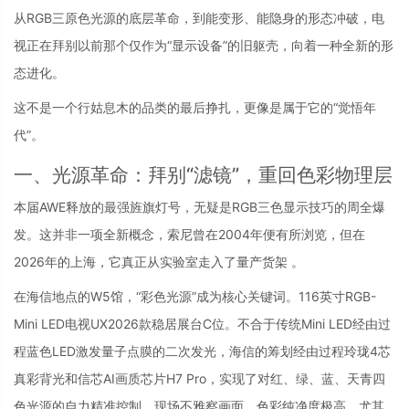
从RGB三原色光源的底层革命，到能变形、能隐身的形态冲破，电
视正在拜别以前那个仅作为“显示设备”的旧躯壳，向着一种全新的形
态进化。
这不是一个行姑息木的品类的最后挣扎，更像是属于它的“觉悟年
代”。
一、光源革命：拜别“滤镜”，重回色彩物理层
本届AWE释放的最强旌旗灯号，无疑是RGB三色显示技巧的周全爆
发。这并非一项全新概念，索尼曾在2004年便有所浏览，但在
2026年的上海，它真正从实验室走入了量产货架 。
在海信地点的W5馆，“彩色光源”成为核心关键词。116英寸RGB-
Mini LED电视UX2026款稳居展台C位。不合于传统Mini LED经由过
程蓝色LED激发量子点膜的二次发光，海信的筹划经由过程玲珑4芯
真彩背光和信芯AI画质芯片H7 Pro，实现了对红、绿、蓝、天青四
色光源的自力精准控制。现场不雅察画面，色彩纯净度极高，尤其