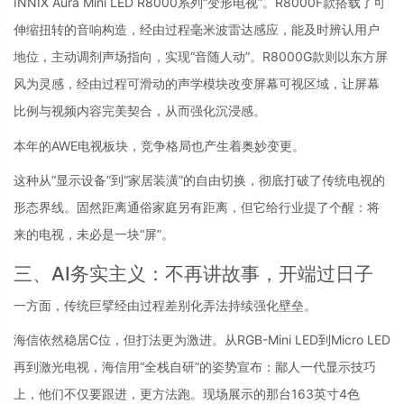
INNIX Aura Mini LED R8000系列“变形电视”。R8000F款搭载了可
伸缩扭转的音响构造，经由过程毫米波雷达感应，能及时辨认用户
地位，主动调剂声场指向，实现“音随人动”。R8000G款则以东方屏
风为灵感，经由过程可滑动的声学模块改变屏幕可视区域，让屏幕
比例与视频内容完美契合，从而强化沉浸感。
本年的AWE电视板块，竞争格局也产生着奥妙变更。
这种从“显示设备”到“家居装潢”的自由切换，彻底打破了传统电视的
形态界线。固然距离通俗家庭另有距离，但它给行业提了个醒：将
来的电视，未必是一块“屏”。
三、AI务实主义：不再讲故事，开端过日子
一方面，传统巨擘经由过程差别化弄法持续强化壁垒。
海信依然稳居C位，但打法更为激进。从RGB-Mini LED到Micro LED
再到激光电视，海信用“全栈自研”的姿势宣布：鄙人一代显示技巧
上，他们不仅要跟进，更方法跑。现场展示的那台163英寸4色