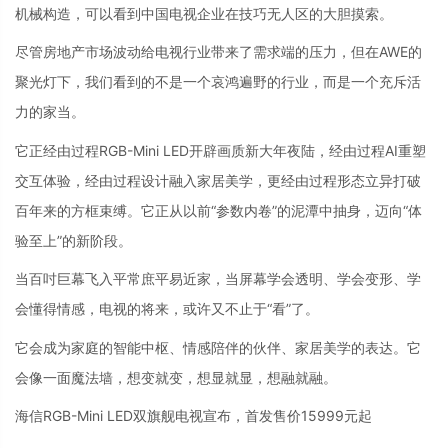
机械构造，可以看到中国电视企业在技巧无人区的大胆摸索。
尽管房地产市场波动给电视行业带来了需求端的压力，但在AWE的
聚光灯下，我们看到的不是一个哀鸿遍野的行业，而是一个充斥活
力的家当。
它正经由过程RGB-Mini LED开辟画质新大年夜陆，经由过程AI重塑
交互体验，经由过程设计融入家居美学，更经由过程形态立异打破
百年来的方框束缚。它正从以前“参数内卷”的泥潭中抽身，迈向“体
验至上”的新阶段。
当百吋巨幕飞入平常庶平易近家，当屏幕学会透明、学会变形、学
会懂得情感，电视的将来，或许又不止于“看”了。
它会成为家庭的智能中枢、情感陪伴的伙伴、家居美学的表达。它
会像一面魔法墙，想变就变，想显就显，想融就融。
海信RGB-Mini LED双旗舰电视宣布，首发售价15999元起