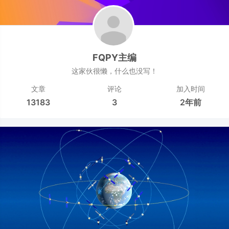
FQPY主编
这家伙很懒，什么也没写！
文章
评论
加入时间
13183
3
2年前