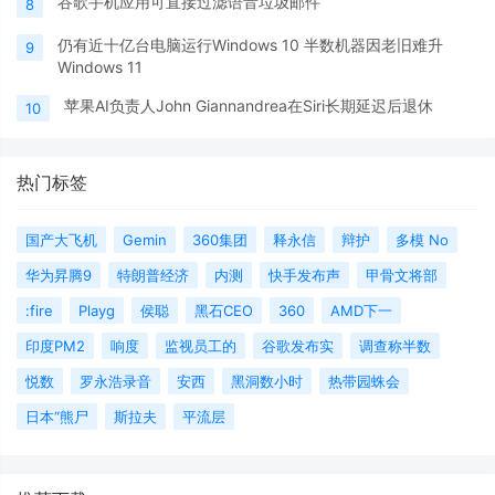
谷歌手机应用可直接过滤语音垃圾邮件
8
仍有近十亿台电脑运行Windows 10 半数机器因老旧难升
9
Windows 11
苹果AI负责人John Giannandrea在Siri长期延迟后退休
10
热门标签
国产大飞机
Gemin
360集团
释永信
辩护
多模 No
华为昇腾9
特朗普经济
内测
快手发布声
甲骨文将部
:fire
Playg
侯聪
黑石CEO
360
AMD下一
印度PM2
响度
监视员工的
谷歌发布实
调查称半数
悦数
罗永浩录音
安西
黑洞数小时
热带园蛛会
日本“熊尸
斯拉夫
平流层