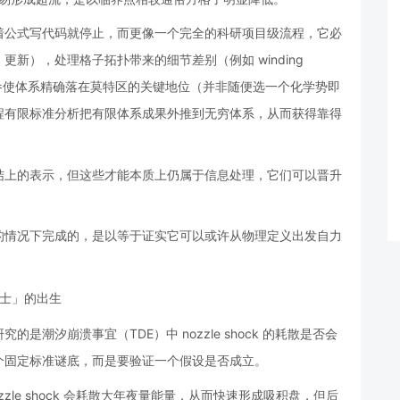
着公式写代码就停止，而更像一个完全的科研项目级流程，它必
loop 更新），处理格子拓扑带来的细节差别（例如 winding
调参使体系精确落在莫特区的关键地位（并非随便选一个化学势即
程有限标准分析把有限体系成果外推到无穷体系，从而获得靠得
结上的表示，但这些才能本质上仍属于信息处理，它们可以晋升
的情况下完成的，是以等于证实它可以或许从物理定义出发自力
潮汐崩溃事宜（TDE）中 nozzle shock 的耗散是否会
个固定标准谜底，而是要验证一个假设是否成立。
le shock 会耗散大年夜量能量，从而快速形成吸积盘，但后