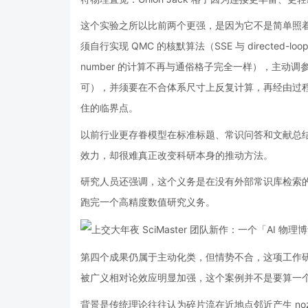
这个实验之所以比前两个更强，是因为它不是简单照
须自行实现 QMC 的核默算法（SSE 与 directed-
number 的计算不再与通俗格子完全一样），主动
可），并须要在不合体系尺寸上反复计算，再经由过
住的临界点。
以前行业更存眷模型在标准标题、常识问答和文献总
效力，却很难真正改变科研本身的推动方法。
研究人员还强调，这个义务是在没有外部常识库检索
跑完一个高精度数值研究义务。
第四个成果仍属于主动化类，但情势不合，这项工作研究的是
被广义相对论效应明显加强，这个案例并不是要算一
背景是传统理论往往认为碎片流在近地点邻近产生 nozz