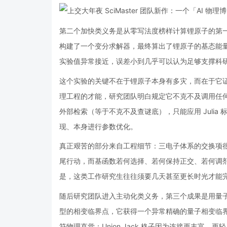
第二个加快类义务是从零写法度榜样计算锂原子的第
构建了一个变分求解器，最终算出了锂原子的基态能
实验值异常接近，误差小到几乎可以认为足够支撑科
这个实验的关键不在于锂原子本身有多灾，而在于它
理工程的才能，研究团队明白规定它不克不及调用任何成熟量
外部检索（等于不克不及查谜底），只能应用 Juli
现、本身进行参数优化。
真正艰苦的部分来自工程细节：三电子体系的交换项
尾行动，而基函数若何选择、若何保持正交、若何调
是，这类工作研究生往往须要几天甚至更长时光才能
随后研究团队进入主动化类义务，第三个成果是用量子蒙特卡洛（
型的相变临界点，它获得一个异常精确的量子相变临
符物理直觉：Union Jack 格子因为连接更丰富