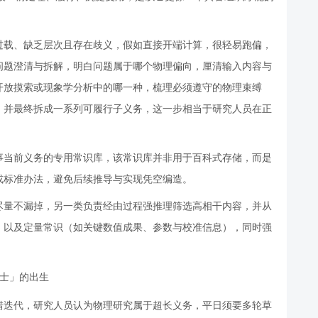
过载、缺乏层次且存在歧义，假如直接开端计算，很轻易跑偏，
问题澄清与拆解，明白问题属于哪个物理偏向，厘清输入内容与
开放摸索或现象学分析中的哪一种，梳理必须遵守的物理束缚
，并最终拆成一系列可履行子义务，这一步相当于研究人员在正
事当前义务的专用常识库，该常识库并非用于百科式存储，而是
或标准办法，避免后续推导与实现凭空编造。
尽量不漏掉，另一类负责经由过程强推理筛选高相干内容，并从
）以及定量常识（如关键数值成果、参数与校准信息），同时强
错迭代，研究人员认为物理研究属于超长义务，平日须要多轮草