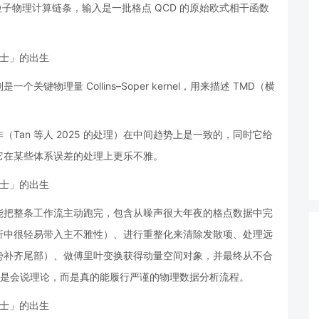
粒子物理计算链条，输入是一批格点 QCD 的原始欧式相干函数
物理量 Collins–Soper kernel，用来描述 TMD（横
Tan 等人 2025 的处理）在中间趋势上是一致的，同时它给
它在某些体系误差的处理上更乐不雅。
能把整条工作流主动跑完，包含从噪声很大年夜的格点数据中完
析中很轻易带入主不雅性）、进行重整化来清除发散项、处理远
势补齐尾部）、做傅里叶变换获得动量空间对象，并最终从不合
I 不只是会说理论，而是真的能履行严谨的物理数据分析流程。