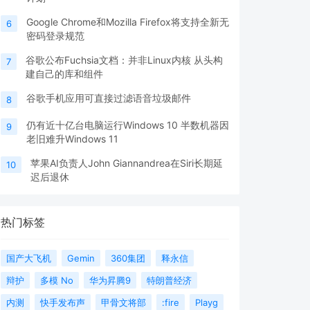
Google Chrome和Mozilla Firefox将支持全新无
6
密码登录规范
谷歌公布Fuchsia文档：并非Linux内核 从头构
7
建自己的库和组件
谷歌手机应用可直接过滤语音垃圾邮件
8
仍有近十亿台电脑运行Windows 10 半数机器因
9
老旧难升Windows 11
苹果AI负责人John Giannandrea在Siri长期延
10
迟后退休
热门标签
国产大飞机
Gemin
360集团
释永信
辩护
多模 No
华为昇腾9
特朗普经济
内测
快手发布声
甲骨文将部
:fire
Playg