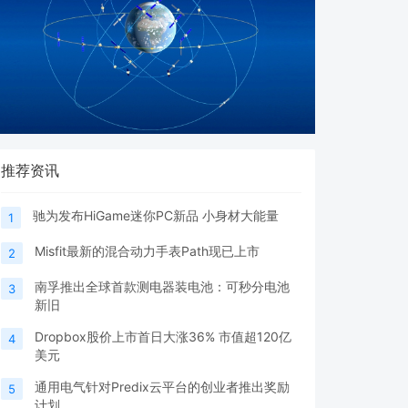
推荐资讯
驰为发布HiGame迷你PC新品 小身材大能量
1
Misfit最新的混合动力手表Path现已上市
2
南孚推出全球首款测电器装电池：可秒分电池
3
新旧
Dropbox股价上市首日大涨36% 市值超120亿
4
美元
通用电气针对Predix云平台的创业者推出奖励
5
计划