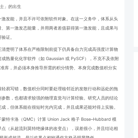
一激发能，并且不许可依附软件对象。在这一义务中，体系从头
量、第一激发态能量，并用两者差值获得第一激发能，且成果与
研验证。
证清楚明了体系在严格限制前提下仍具备自力完成高强度计算物
化化学软件（如 Gaussian 或 PySCF），不克不及依附
a 标准库，并必须本身推导所需的积分情势、本身完成数值积分实
很轻易写错，数值积分同时要处理核邻近的发散行动和远处的拖
剂参数，也都请求较强的物理直觉与计算经验。研究人员的结论
完成，但体系能在很短时光内完成，并且成果还能对得上实验。
QMC）计算 Union Jack 格子 Bose–Hubbard 模
界点（从超流到莫特绝缘体的改变点），误差很小，并且结论相
、更轻易形成超流，是以临界点相较通俗方格子明显降低。