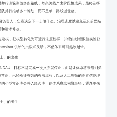
时并行测验测验多条路线，每条路线产出阶段性成果，最终选择
团队并行推动多个筹划，而不是单一路线逝世磕。
师或项目负责人，负责决定下一步做什么、治理进度以避免遗忘前面结
误和请求修改。
理论推导与建模，把模型转化为可运行法度榜样，并经由过程数值实验获
ervisor 供给的批驳式反馈，不然体系可能越改越错。
ANDAU，目标不是完成一次义务就停止，而是让体系将来碰到类
献常识、已经验证有效的办法流程，以及人工整顿的高置信物理
建的小型常识库会并入经久库，使体系赓续积聚经验，逐渐更像