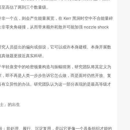
甚至高估了两到三个数量级。
一个点，则会产生能量展宽，在 Kerr 黑洞时空中不合能量碎
夹角碰撞，从而带来额外耗散并可能加强 nozzle shock
研究人员提出的偏向或假设，它可以或许本身建模、本身开展数
纯真做题更接近真实科研。
子半轻衰变中的哈密顿量构造与振幅猜测，研究团队将其定义为
家，即不再是人类一步步告诉它怎么做，而是面对仍然开放、复
具有立异性的办法。研究团队认为这一部分表现的是最高等级才
。
三个阶段：前处理、履行、沉淀复用，是以它更像一个具备组织才能的