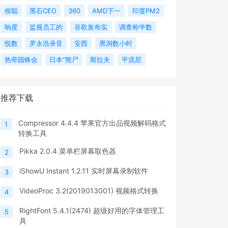
侯聪
黑石CEO
360
AMD下一
印度PM2
响度
监视员工的
谷歌发布实
调查称半数
悦数
罗永浩录音
安西
黑洞数小时
热带园蛛会
日本“熊尸
斯拉夫
平流层
推荐下载
Compressor 4.4.4 苹果官方出品视频解码格式
1
转换工具
Pikka 2.0.4 菜单栏屏幕取色器
2
iShowU Instant 1.2.11 实时屏幕录制软件
3
VideoProc 3.2(2019013001) 视频格式转换
4
RightFont 5.4.1(2474) 超级好用的字体管理工
5
具