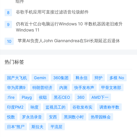
组件
谷歌手机应用可直接过滤语音垃圾邮件
8
仍有近十亿台电脑运行Windows 10 半数机器因老旧难升
9
Windows 11
苹果AI负责人John Giannandrea在Siri长期延迟后退休
10
热门标签
国产大飞机
Gemin
360集团
释永信
辩护
多模 No
华为昇腾9
特朗普经济
内测
快手发布声
甲骨文将部
:fire
Playg
侯聪
黑石CEO
360
AMD下一
印度PM2
响度
监视员工的
谷歌发布实
调查称半数
悦数
罗永浩录音
安西
黑洞数小时
热带园蛛会
日本“熊尸
斯拉夫
平流层