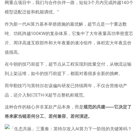
网重点项目中，我们与合作伙伴一路，短短3个月内完成跨越140个
模型适配迁徙和机能调优。”
作为新一代AI算力基本举措措施的最优解，超节点是一个重达数
吨、功耗跨越100KW的复杂体系，它集中了大年夜量高功率密度芯
片、周详高速互联部件和大年夜量的液冷组件，体积宏大年夜且价
值很高。
在今朝的技巧前提下，超节点从工程实现到批量交付，从物流运输
到上架运维，如今的技巧前提下，都面对着很多全新的挑衅。
而华勤技巧与英特尔在该偏向研发已持续两年，不仅合营推动产
品，还介入制订ETH-X超节点整机柜规范。
这种合作的核心并非某款产品本身，而是
规范的共建——它决定了
将来家当链若何分工、若何兼容、若何演进。