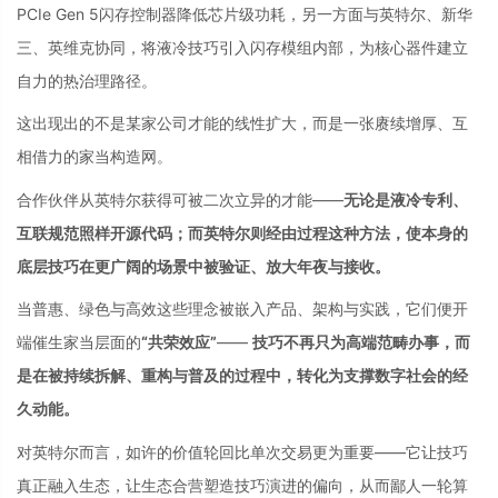
PCIe Gen 5闪存控制器降低芯片级功耗，另一方面与英特尔、新华
三、英维克协同，将液冷技巧引入闪存模组内部，为核心器件建立
自力的热治理路径。
这出现出的不是某家公司才能的线性扩大，而是一张赓续增厚、互
相借力的家当构造网。
合作伙伴从英特尔获得可被二次立异的才能——
无论是液冷专利、
互联规范照样开源代码；而英特尔则经由过程这种方法，使本身的
底层技巧在更广阔的场景中被验证、放大年夜与接收。
当普惠、绿色与高效这些理念被嵌入产品、架构与实践，它们便开
端催生家当层面的
“共荣效应”
——
技巧不再只为高端范畴办事，而
是在被持续拆解、重构与普及的过程中，转化为支撑数字社会的经
久动能。
对英特尔而言，如许的价值轮回比单次交易更为重要——它让技巧
真正融入生态，让生态合营塑造技巧演进的偏向，从而鄙人一轮算