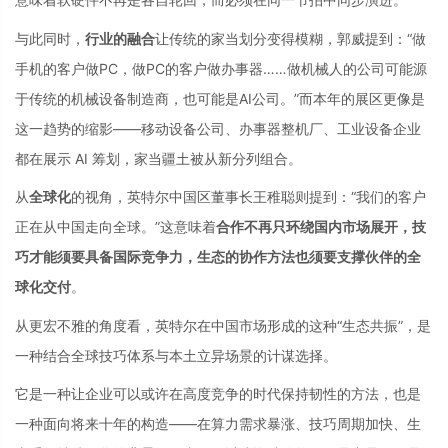
与此同时，
行业的融合
让传统的家当划分变得模糊，郭威提到：“做
手机的客户做PC，做PC的客户做办事器……做机械人的公司可能源
于传统的机械设备制造商，也可能是AI公司。”而本年的展区更像是
这一趋势的缩影——移动设备公司、办事器整机厂、工业设备企业
都在展示 AI 筹划，家当疆土被从新分列组合。
从
全球化
的视角，英特尔中国区董事长王稚聪则提到：“我们的客户
正在从中国走向全球。”这意味着
合作不再只环绕国内市场展开，技
巧才能须要具备国际竞争力，生态的协作方法也须要支撑伙伴的全
球化交
付
。
从更宏不雅的角度看，英特尔在中国市场形成的这种“生态共振”，是
一种结合全球技巧体系与本土立异场景的计谋选择。
它是一种让企业可以或许在高度竞争的时代保持韧性的方法，也是
一种面向将来十年的构造——在算力需求暴涨、技巧周期加快、生