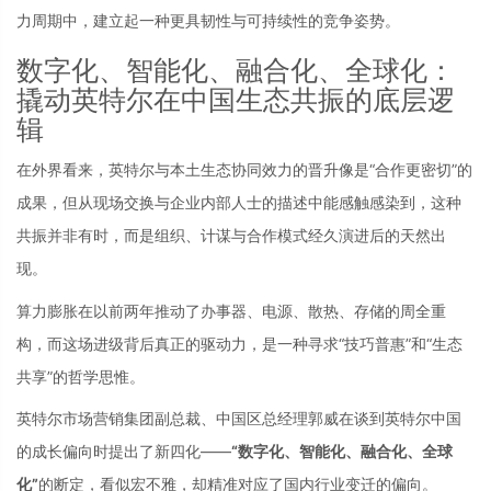
力周期中，建立起一种更具韧性与可持续性的竞争姿势。
数字化、智能化、融合化、全球化：
撬动英特尔在中国生态共振的底层逻
辑
在外界看来，英特尔与本土生态协同效力的晋升像是“合作更密切”的
成果，但从现场交换与企业内部人士的描述中能感触感染到，这种
共振并非有时，而是组织、计谋与合作模式经久演进后的天然出
现。
算力膨胀在以前两年推动了办事器、电源、散热、存储的周全重
构，而这场进级背后真正的驱动力，是一种寻求“技巧普惠”和“生态
共享”的哲学思惟。
英特尔市场营销集团副总裁、中国区总经理郭威在谈到英特尔中国
的成长偏向时提出了新四化——
“数字化、智能化、融合化、全球
化”
的断定，看似宏不雅，却精准对应了国内行业变迁的偏向。