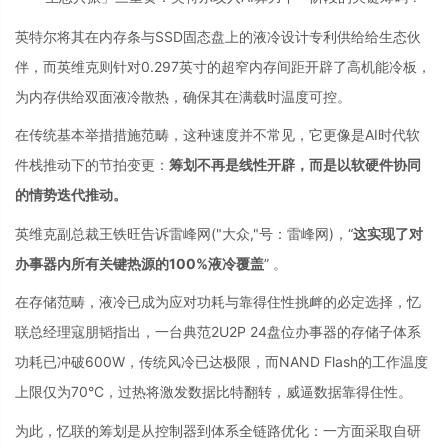
英特尔将其在内存条与SSD固态盘上的液冷设计专利供给给生态伙
伴，而英维克则针对0.297英寸的超窄内存间距开辟了高机能冷板，
为内存供给双面液冷散热，确保其在满载时温度可控。
在传统基本举措措施范畴，这种速度并不常见，它更像是AI时代软
件栈推动下的节拍变更：
筹划不再是线性开辟，而是以软硬件协同
的情势迭代推动。
英维克副总裁王铁旺告诉雷峰网
("大众,"号：雷峰网)
，“
这实现了对
办事器内所有关键热源的100%液冷覆盖
” 。
在存储范畴，液冷已成为应对功耗与靠得住性挑衅的必定选择，忆
联总经理寇朋韬指出，一台典范2U2P 24盘位办事器的存储子体系
功耗已冲破600W，传统风冷已达极限，而NAND Flash的工作温度
上限仅为70°C，过热将激发数据比特翻转，威逼数据靠得住性。
为此，忆联的筹划是从控制器到体系全链路优化：一方面采取自研