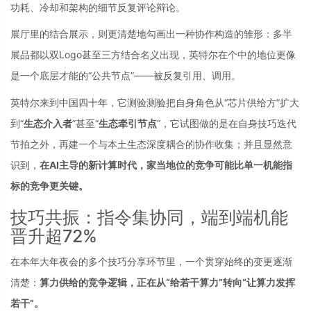
功耗、冷却和架构的细节反复评论辩论。
展厅里的结合展示，则更清楚地勾画出一种协作构造的雏形：多半
展品都以双Logo甚至三方结合名义出现，英特尔在个中的地位更像
是一个底层才能的“公共节点”——被反复引用、调用。
英特尔来到中国四十年，它测验测验把自身角色从“芯片供给方”扩大
到“
生态介入者
”甚至“
生态牵引节点
”，它试图做的是在自身技巧迭代
节拍之外，再建一个与本土生态深度耦合的协作收集；并且显然意
识到，
在AI主导的新计算时代，家当地位的竞争可能比单一机能指
标的竞争更关键。
技巧共振：指令集协同，端到端机能
晋升超72%
在本年大年夜会的多个技巧分享环节里，一个贯穿始终的变更逐渐
清楚：
算力供给的竞争逻辑，正在从“给若干算力”转向“让算力发挥
若干”。