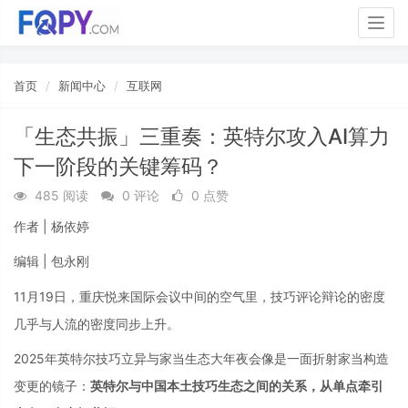
Togg
navig
首页
新闻中心
互联网
「生态共振」三重奏：英特尔攻入AI算力
下一阶段的关键筹码？
485 阅读
0 评论
0 点赞
作者 | 杨依婷
编辑 | 包永刚
11月19日，重庆悦来国际会议中间的空气里，技巧评论辩论的密度
几乎与人流的密度同步上升。
2025年英特尔技巧立异与家当生态大年夜会像是一面折射家当构造
变更的镜子：
英特尔与中国本土技巧生态之间的关系，从单点牵引