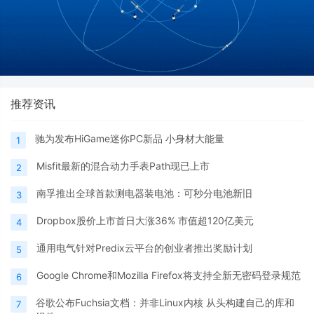
推荐资讯
驰为发布HiGame迷你PC新品 小身材大能量
1
Misfit最新的混合动力手表Path现已上市
2
南孚推出全球首款测电器装电池：可秒分电池新旧
3
Dropbox股价上市首日大涨36% 市值超120亿美元
4
通用电气针对Predix云平台的创业者推出奖励计划
5
Google Chrome和Mozilla Firefox将支持全新无密码登录规范
6
谷歌公布Fuchsia文档：并非Linux内核 从头构建自己的库和
7