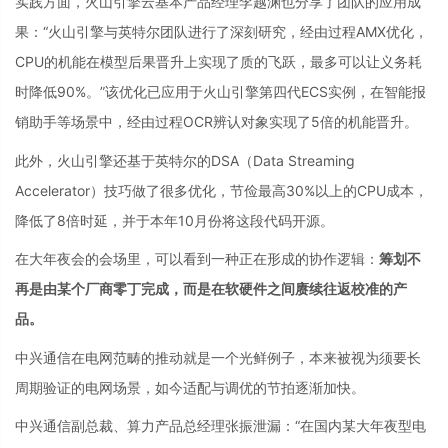
实践方面，火山引擎云基本产品经理李越渊也分享了团队的应用成
果：“火山引擎与英特尔团队进行了深刻研究，经由过程AMX优化，
CPU的机能在模型后果晋升上实现了质的飞跃，最多可以让义务耗
时降低90%。”该优化已应用于火山引擎第四代ECS实例，在智能报
销助手等场景中，经由过程OCR辨认对象实现了5倍的机能晋升。
此外，火山引擎还基于英特尔的DSA（Data Streaming
Accelerator）技巧做了很多优化，节俭最高30%以上的CPU成本，
降低了8倍时延，并于本年10月份将这段代码开源。
在大年夜会的会场里，可以看到一种正在形成的协作逻辑：
筹划不
再是由某个厂商零丁完成，而是在软硬件之间赓续往返校准的产
品。
中兴通信在电网范畴的推动就是一个光鲜例子，本来被视为须要长
周期验证的电网场景，如今适配与调优的节拍逐渐加快。
中兴通信副总裁、算力产品总经理张振泄漏：“在国内某大年夜型电