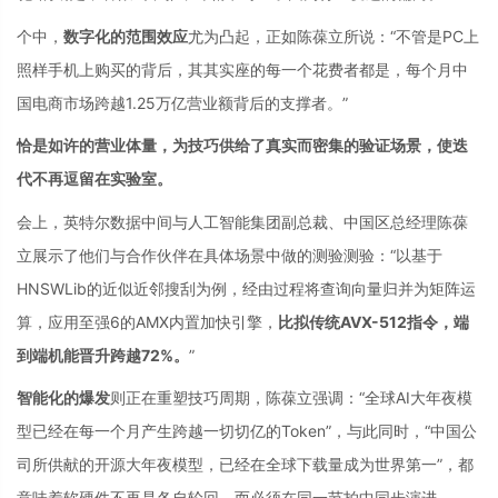
个中，
数字化的范围效应
尤为凸起，正如陈葆立所说：“不管是PC上
照样手机上购买的背后，其其实座的每一个花费者都是，每个月中
国电商市场跨越1.25万亿营业额背后的支撑者。”
恰是如许的营业体量，为技巧供给了真实而密集的验证场景，使迭
代不再逗留在实验室。
会上，英特尔数据中间与人工智能集团副总裁、中国区总经理陈葆
立展示了他们与合作伙伴在具体场景中做的测验测验：“以基于
HNSWLib的近似近邻搜刮为例，经由过程将查询向量归并为矩阵运
算，应用至强6的AMX内置加快引擎，
比拟传统AVX-512指令，端
到端机能晋升跨越72%。
”
智能化的爆发
则正在重塑技巧周期，陈葆立强调：“全球AI大年夜模
型已经在每一个月产生跨越一切切亿的Token”，与此同时，“中国公
司所供献的开源大年夜模型，已经在全球下载量成为世界第一”，都
意味着软硬件不再是各自轮回，而必须在同一节拍中同步演进。