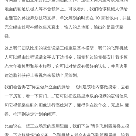
地面的轮足机械人等不合载体上。可以看到，我们给该机械人供给
走迷宫的路径筹划技巧支撑。单次筹划的时光在 10 毫秒以内，并且
完全经由过程神经收集来直出，输入的是地图，输出的是最优路
径。
这是我们团队比来的视觉说话三维重建基本模型，我们的飞翔机械
人可以经由过程说话文字去下达指令，端侧和边沿侧都安排着多模
态大年夜模型和基本模型，它可以对情况有很好的认知，并且边重
建边脑补获得上帝视角来帮助全局筹划。
我们会告诉它“你去做外立面的测绘，飞到建筑物内部做摸索，去看
一下房顶，看一下房门......”它可以把说话里承载的模糊的逻辑信息
和它视觉采集到的图像进行高效对齐，懂得你在说什么，完成从 懂
得、推理到决定计划的闭环。
比如说在一些工业场景的应用里面，我们下达“请你飞到四层楼去摸
索一下这栋建筑”的义务，飞翔机械人就会本身飞到第四层楼，沿着