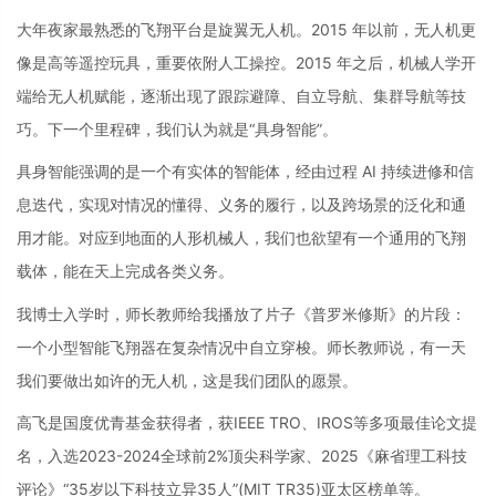
大年夜家最熟悉的飞翔平台是旋翼无人机。2015 年以前，无人机更
像是高等遥控玩具，重要依附人工操控。2015 年之后，机械人学开
端给无人机赋能，逐渐出现了跟踪避障、自立导航、集群导航等技
巧。下一个里程碑，我们认为就是“具身智能”。
具身智能强调的是一个有实体的智能体，经由过程 AI 持续进修和信
息迭代，实现对情况的懂得、义务的履行，以及跨场景的泛化和通
用才能。对应到地面的人形机械人，我们也欲望有一个通用的飞翔
载体，能在天上完成各类义务。
我博士入学时，师长教师给我播放了片子《普罗米修斯》的片段：
一个小型智能飞翔器在复杂情况中自立穿梭。师长教师说，有一天
我们要做出如许的无人机，这是我们团队的愿景。
高飞是国度优青基金获得者，获IEEE TRO、IROS等多项最佳论文提
名，入选2023-2024全球前2%顶尖科学家、2025《麻省理工科技
评论》“35岁以下科技立异35人”(MIT TR35)亚太区榜单等。