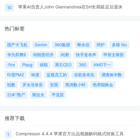
苹果AI负责人John Giannandrea在Siri长期延迟后退休
10
热门标签
国产大飞机
Gemin
360集团
释永信
辩护
多模 No
华为昇腾9
特朗普经济
内测
快手发布声
甲骨文将部
:fire
Playg
侯聪
黑石CEO
360
AMD下一
印度PM2
响度
监视员工的
谷歌发布实
调查称半数
悦数
罗永浩录音
安西
黑洞数小时
热带园蛛会
日本“熊尸
斯拉夫
平流层
推荐下载
Compressor 4.4.4 苹果官方出品视频解码格式转换工具
1