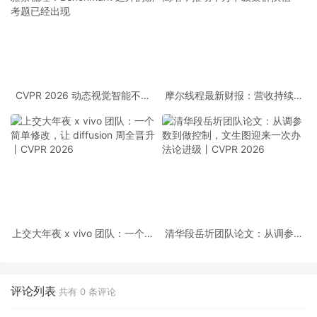
CVPR 2026 动态视觉智能不雅
摩尔线程最新财报：营收持续高
察梳理：Benchmark 之外的新考
增，推动十万卡级集群扶植
题已经出现
上交大年夜 x vivo 团队：一个简
清华段岳圻团队论文：从调参数
单修改，让 diffusion 周全晋升丨
到做控制，文生图迎来一次办法
CVPR 2026
论进级丨CVPR 2026
评论列表
共有
0
条评论