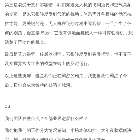
第三是易受干扰和零容错，我们知道无人机的飞翔须要和空气高频
的交互，是以它很轻易受到气流的扰动，体系需具备极强的动态抗
扰才能；更关键的是，无人机在飞翔过程中零容错，一旦产生了任
何的剐蹭，会直接 坠毁；它没有像地面机械人一样可停驻待机，想
清楚了再动作的机会。
最后是算力很弱、传感器很弱，它很轻易受到各类扰动，也不克不
及支撑异常大年夜的模型在端上的及时运行。
以上这些挑衅，也是我们正在霸占的难关，我想当我们霸占了今
后，它也会成为独特的技巧护城河。
03
我们团队在做什么？全部业界进展什么样？
我会把我们的工作分为情况感知、小脑本体归控、大年夜脑端侧决
定计划、群体协同智能和飞翔操作一体化这几个方面。