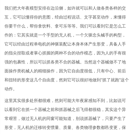
我们把大年夜模型安排在边沿侧，如许就可以和人做各类各样的交
互，它可以懂得你的意图，经由过程说话、文字甚至动作，来懂得
你要干什么，帮你拿饮料、拿可乐等等。我们可以看到它是怎么工
作的：它其实就是一个手型的无人机，一个欠驱念头械手的构型，
它可以经由过程单电机的神驱装配让本身本体产生形变，具备人手
的指尖捏取或者掌心抓握的两种不合的动作模态，因为人的手有很
强的包裹性，所以可以抓各类不合的器械。当然这个器械做不了地
面操作类机械人的精细操作，因为它自由度很低，只有中心、前后
和扭转的形变这几个自由度，然则它可以很好地做到“抓了就跑”这个
动作。
这里其实很多处所都很难，然则可能大年夜家感知不到，比如说可
以看到它在抓一个器械之前和抓器械之后飞得都很稳，其实这个异
常艰苦，做过无人机的同窗可能知道，别说抓器械了，只要产生了
形变，无人机的迁移转变惯量、质量、各类物理参数都邑变更，保