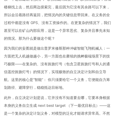
楼梯找上去，然后两边摸索完，最后因为它没有其余路可以下来，
所以会沿着路径再返回，把情况内的关键信息带回来。在义务的全
过程中都是没有 GPS、没有工资操作的。在更复杂的情况下，我们
甚至可以在矿山内部应用，这是一个异常恶劣、复杂并且事先未知
的情况。那为什么要做这个呢？
因为我们的妄图就是做出普罗米修斯那种冲破智能飞翔机械人：一
方面把无人机越做越小，另一方面也在赓续的挑衅极端场景下的技
巧极限——在复杂的、没有旌旗灯号（包含卫星旌旗灯号和人的通
信遥控旌旗灯号）的情况下，实现极致的自立决定计划和自立导
航。这里的核心是“智能”： 你只须要给它一个义务，它便能自力筹
划路径、避障穿行，稳稳抵达目标地。
此外，自立决定计划是说，它并没有不知道要去哪，它要本身根据
本身的义务自立生成 next best target （下一最优目标点）——这
是一个复杂的决定计划义务，对模型的泛化才能请求异常高。不然