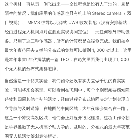
这个树林，再从另一侧飞出来——全过程也是没有人干涉的，且是
陌生的情况，我们应用的传感器也只有机上的 Stereo camera（ 双
目视觉）、 MEMS 惯导以无源式 UWB 收发装配（没有安排基站，
经由过程无人机间点对点测距实现协同定位），无任何额外帮助设
备。只用了这三种传感器，所有的计算都是在端侧完成。我们如今
最大年夜范围去支撑的分布式的集群可以做到 1, 000 架以上，这里
是本年事首年代揭橥的一篇 TRO，在论文里面我们出现了1, 000
个无人机的分布式集群避障。
当然这是一个仿真实验，我们如今还没有实力去做千机的真实实
验，可能将来会实现。可以看到在飞翔中，每个个别都须要感知障
碍物和四周其他个别的活动，经由过程分布式协同决定计划实现自
立导航与及时避障。在地图的中间区域，大年夜家会集合在一路，
这是一个冲突高发区域，他们会正好躲开彼此碰撞。这项工作今朝
是学界推敲了无人机高阶动力学的、及时的、分布式的最大年夜范
围无人机活动筹划算法框架。