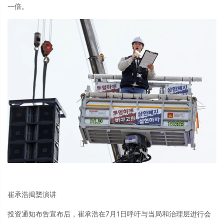
一倍。
崔承浩揭橥演讲
投资通知布告宣布后，崔承浩在7月1日呼吁与当局和治理层进行会