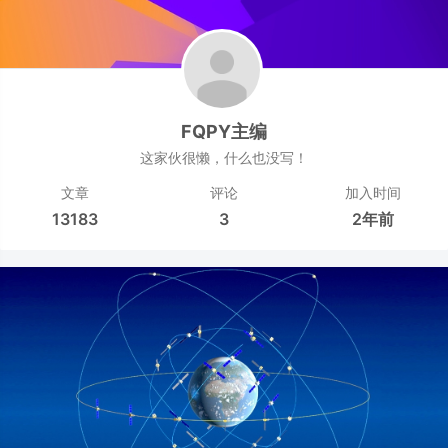
FQPY主编
这家伙很懒，什么也没写！
文章
评论
加入时间
13183
3
2年前