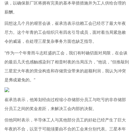
谈，以确保新厂区将拥有完美的基本举措措施并为工人供给合理的
薪酬。
回想这几个月的艰苦会谈，崔承浩表示信赖工会已经尽了最大年夜
尽力。这个年青的工会组织只有四名引导成员，面对着当局紧急敕
令的威逼，在处理三星复杂事务方面也缺乏指导。
“作为一个年青而斗志旺盛的工会，我们有时确切面对局限，在会谈
的最后几天也感触感染到了相昔时夜的当局压力，”他说，“但推敲到
三星宏大年夜的营业构造和存储营业带来的超额利润，我认为冲突
是弗成避免的。”
崔承浩表示，他筹划经由过程缩小存储部分员工与吃亏的非存储部
分员工之间的奖金差距，来解决工会内部的决裂。
但他同时表示，半导体工人与其他部分员工的好处已经产生了巨大
年夜的不合，以至于可能须要由不合的工会来分别代表。三星本年