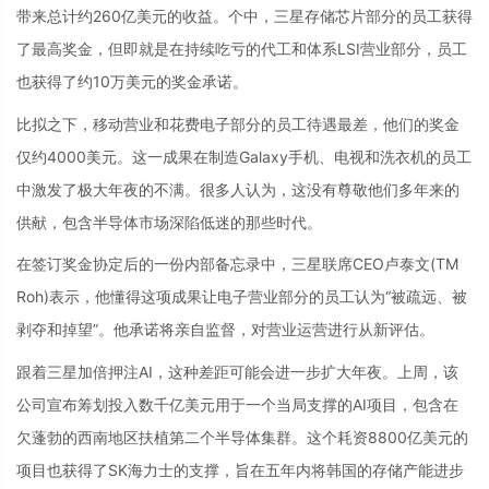
带来总计约260亿美元的收益。个中，三星存储芯片部分的员工获得
了最高奖金，但即就是在持续吃亏的代工和体系LSI营业部分，员工
也获得了约10万美元的奖金承诺。
比拟之下，移动营业和花费电子部分的员工待遇最差，他们的奖金
仅约4000美元。这一成果在制造Galaxy手机、电视和洗衣机的员工
中激发了极大年夜的不满。很多人认为，这没有尊敬他们多年来的
供献，包含半导体市场深陷低迷的那些时代。
在签订奖金协定后的一份内部备忘录中，三星联席CEO卢泰文(TM
Roh)表示，他懂得这项成果让电子营业部分的员工认为“被疏远、被
剥夺和掉望”。他承诺将亲自监督，对营业运营进行从新评估。
跟着三星加倍押注AI，这种差距可能会进一步扩大年夜。上周，该
公司宣布筹划投入数千亿美元用于一个当局支撑的AI项目，包含在
欠蓬勃的西南地区扶植第二个半导体集群。这个耗资8800亿美元的
项目也获得了SK海力士的支撑，旨在五年内将韩国的存储产能进步