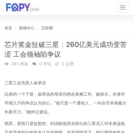
Togg
navig
首页
新闻中心
互联网
芯片奖金扯破三星：260亿美元成功变苦
涩 工会领袖陷争议
381 阅读
0 评论
0 点赞
三星工会负责人崔承浩
比来的一个下昼，崔承浩的母亲仍然在鱼摊工作。她表示，本身对
环绕儿子的争议认为担心。“他只是一个通俗人，一向在尽本身最大
年夜尽力。”她对记者说。
然而，喜悦只是短暂的。利润较低营业部分的三星员工对本身远低
于半导体部分的奖金认为末路怒。在某些情况下，他们获得的奖金