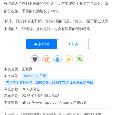
有望成为全球利润最高的公司之一，重要得益于其半导体部分。该
部分在第一季度的利润增长了48倍。
“眼下，我必须专注于解决内部决裂的问题，”他说，“至于那些认为
不满的人，我懂得。换作是我，也会有同样的感触感染。”
点赞(
0
)
打赏
本文分类：
互联网
本文标签：
Samsung 三星
芯片奖金撕裂三星：260亿美元胜利变苦涩 工会领袖陷争议
浏览次数：
381
次浏览
发布日期：2026-07-06 08:40:08
本文链接：
https://www.fqpy.com/internet/16689
上一篇 >
《皇牌空战8》新宣传片 展示游戏世界壮阔空战汗青