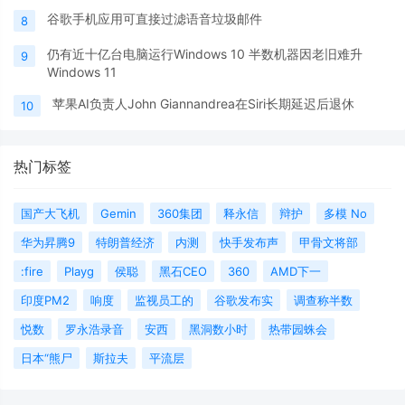
谷歌手机应用可直接过滤语音垃圾邮件
8
仍有近十亿台电脑运行Windows 10 半数机器因老旧难升
9
Windows 11
苹果AI负责人John Giannandrea在Siri长期延迟后退休
10
热门标签
国产大飞机
Gemin
360集团
释永信
辩护
多模 No
华为昇腾9
特朗普经济
内测
快手发布声
甲骨文将部
:fire
Playg
侯聪
黑石CEO
360
AMD下一
印度PM2
响度
监视员工的
谷歌发布实
调查称半数
悦数
罗永浩录音
安西
黑洞数小时
热带园蛛会
日本“熊尸
斯拉夫
平流层