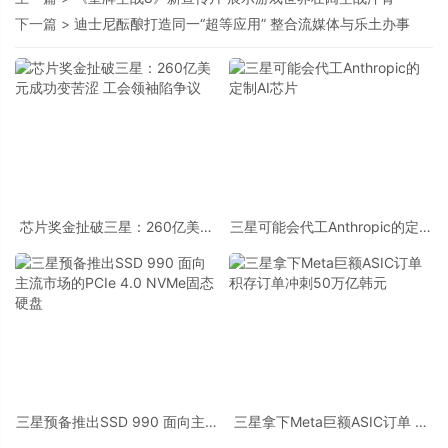
下一篇 >
迪士尼酝酿打造同一“超等应用” 整合流媒体与乐土办事
芯片奖金扯破三星：260亿美元
三星可能会代工Anthropic的定制
成功变苦涩 工会领袖陷争议
AI芯片
三星预备推出SSD 990 面向主流
三星拿下Meta巨额ASIC订单 积
市场的PCIe 4.0 NVMe固态硬盘
存订单冲刺50万亿韩元