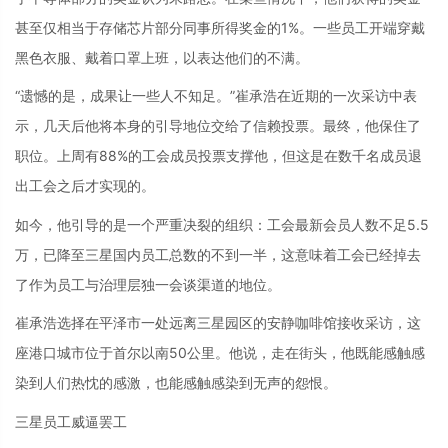
甚至仅相当于存储芯片部分同事所得奖金的1%。一些员工开端穿戴
黑色衣服、戴着口罩上班，以表达他们的不满。
“遗憾的是，成果让一些人不知足。”崔承浩在近期的一次采访中表
示，几天后他将本身的引导地位交给了信赖投票。最终，他保住了
职位。上周有88%的工会成员投票支撑他，但这是在数千名成员退
出工会之后才实现的。
如今，他引导的是一个严重决裂的组织：工会最新会员人数不足5.5
万，已降至三星国内员工总数的不到一半，这意味着工会已经掉去
了作为员工与治理层独一会谈渠道的地位。
崔承浩选择在平泽市一处远离三星园区的安静咖啡馆接收采访，这
座港口城市位于首尔以南50公里。他说，走在街头，他既能感触感
染到人们热忱的感激，也能感触感染到无声的怨恨。
三星员工威逼罢工