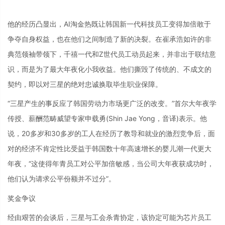
他的经历凸显出，AI淘金热既让韩国新一代科技员工变得加倍敢于
争夺自身权益，也在他们之间制造了新的决裂。在崔承浩如许的非
典范领袖带领下，千禧一代和Z世代员工动员起来，并非出于联结意
识，而是为了最大年夜化小我收益。他们撕毁了传统的、不成文的
契约，即以对三星的绝对忠诚换取毕生职业保障。
“三星产生的事反应了韩国劳动力市场更广泛的改变。”首尔大年夜学
传授、薪酬范畴威望专家申载勇(Shin Jae Yong，音译)表示。他
说，20多岁和30多岁的工人在经历了教导和就业的激烈竞争后，面
对的经济不肯定性比受益于韩国数十年高速增长的婴儿潮一代更大
年夜，“这使得年青员工对公平加倍敏感，当公司大年夜获成功时，
他们认为请求公平份额并不过分”。
奖金争议
经由艰苦的会谈后，三星与工会杀青协定，该协定可能为芯片员工