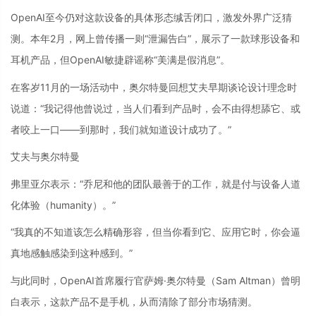
OpenAI至今仍对这款设备的具体形态缄舌闭口，激发外界广泛猜
测。本年2月，网上曾传播一则“泄漏告白”，展示了一款球形设备和
耳机产品，但OpenAI敏捷辟谣称“美满是假消息”。
在客岁11月的一场活动中，奥尔特曼回想艾夫早期谈论设计理念时
说道：“我记得他曾说过，当人们看到产品时，会不由得想舔它、或
者咬上一口——到那时，我们就知道设计成功了。”
艾夫与奥尔特曼
弗里亚尔表示：“乔尼和他的团队最善于的工作，就是付与设备人道
化体验（humanity）。”
“我真的不知道该怎么精确形容，但当你看到它、应用它时，你会逼
真地感触感染到这种感到。”
与此同时，OpenAI首席履行官萨姆·奥尔特曼（Sam Altman）曾明
白表示，这款产品不是手机，从而清除了部分市场猜测。