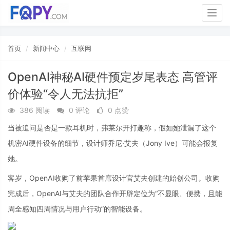
Togg
navig
首页
新闻中心
互联网
OpenAI神秘AI硬件预定岁尾表态 高管评
价体验“令人无法抗拒”
386 阅读
0 评论
0 点赞
当被追问是否是一款耳机时，弗莱尔开打趣称，假如她泄漏了这个
机密AI硬件设备的细节，设计师乔尼·艾夫（Jony Ive）可能会报复
她。
客岁，OpenAI收购了前苹果首席设计官艾夫创建的始创公司。收购
完成后，OpenAI与艾夫的团队合作开辟定位为“不显眼、便携，且能
周全感知四周情况与用户行动”的智能设备。