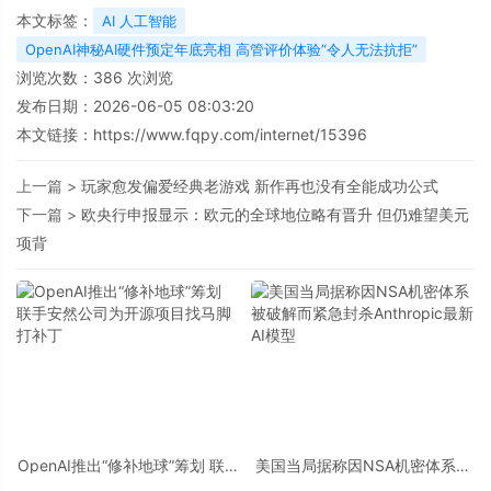
本文标签：
AI 人工智能
OpenAI神秘AI硬件预定年底亮相 高管评价体验“令人无法抗拒”
浏览次数：
386
次浏览
发布日期：2026-06-05 08:03:20
本文链接：
https://www.fqpy.com/internet/15396
上一篇 >
玩家愈发偏爱经典老游戏 新作再也没有全能成功公式
下一篇 >
欧央行申报显示：欧元的全球地位略有晋升 但仍难望美元
项背
OpenAI推出“修补地球”筹划 联手
美国当局据称因NSA机密体系被
安然公司为开源项目找马脚打补
破解而紧急封杀Anthropic最新AI