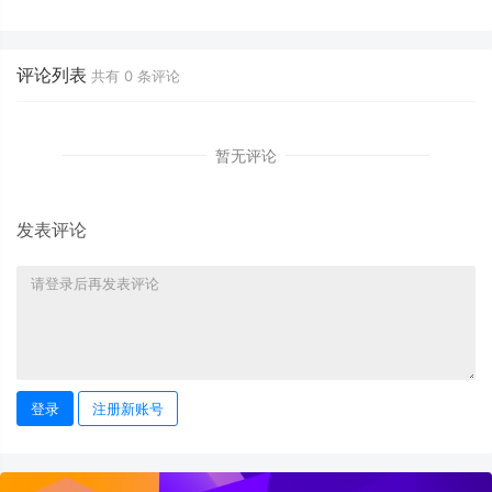
人工无线电旌旗灯号 只是天然来
基地打造为“地球首道生物防地”
客
评论列表
共有
0
条评论
暂无评论
发表评论
登录
注册新账号