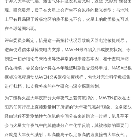
子冲入大年夜气层、轰击气体并激发其发光时，这些“光影秀”便会出
现。研究显示，质子在火星上会产生不合以往的极光类型：与地球
上罕有且局限于近极地区的质子极光不合，火星上的此类极光可以
在全球范围出现。
评审委员会断定，恰是这一高扭转状况导致航天器电池敏捷耗尽，
进而使通信体系掉去电力支撑，MAVEN最终陷入弗成恢复状况。今
朝这一初步结论尚未给出导致异常的根来源基本因，相干查询拜访
仍在持续，委员会估计将在本年晚些时刻提交最终申报。NASA已根
据标准流程启动MAVEN义务退役法度榜样，包含对完全科学数据集
进行归档，以支撑将来的科学研究与深空探测筹划。
为了懂得火星大年夜部分大年夜气是若何流掉的，MAVEN初次在太
阳系任何行星上直接测量到了所谓的“大年夜气溅射”现象。义务团队
经由过程不雅测惰性气体氩的空间分布来追踪这一过程，氩几乎不
会与火星大年夜气中的其他成分产生化学反响，其被移除的重要门
路就是大年夜气溅射，即高能离子以足够高的速度撞击大年夜气，