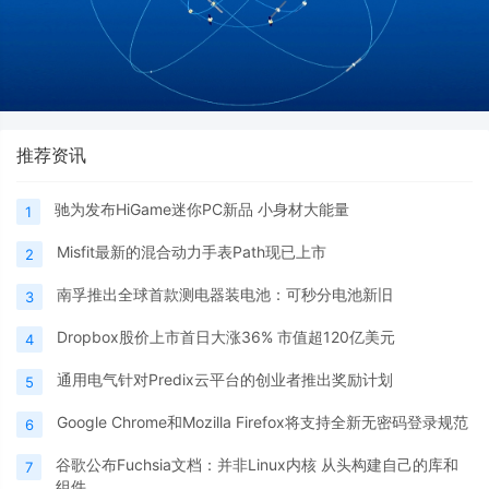
推荐资讯
驰为发布HiGame迷你PC新品 小身材大能量
1
Misfit最新的混合动力手表Path现已上市
2
南孚推出全球首款测电器装电池：可秒分电池新旧
3
Dropbox股价上市首日大涨36% 市值超120亿美元
4
通用电气针对Predix云平台的创业者推出奖励计划
5
Google Chrome和Mozilla Firefox将支持全新无密码登录规范
6
谷歌公布Fuchsia文档：并非Linux内核 从头构建自己的库和
7
组件