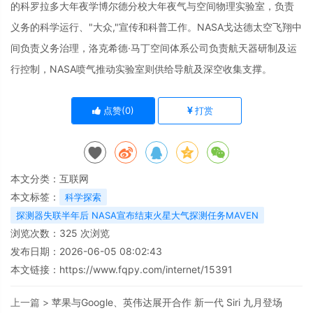
的科罗拉多大年夜学博尔德分校大年夜气与空间物理实验室，负责
义务的科学运行、"大众,"宣传和科普工作。NASA戈达德太空飞翔中
间负责义务治理，洛克希德·马丁空间体系公司负责航天器研制及运
行控制，NASA喷气推动实验室则供给导航及深空收集支撑。
点赞(
0
)
打赏
本文分类：
互联网
本文标签：
科学探索
探测器失联半年后 NASA宣布结束火星大气探测任务MAVEN
浏览次数：
325
次浏览
发布日期：2026-06-05 08:02:43
本文链接：
https://www.fqpy.com/internet/15391
上一篇 >
苹果与Google、英伟达展开合作 新一代 Siri 九月登场