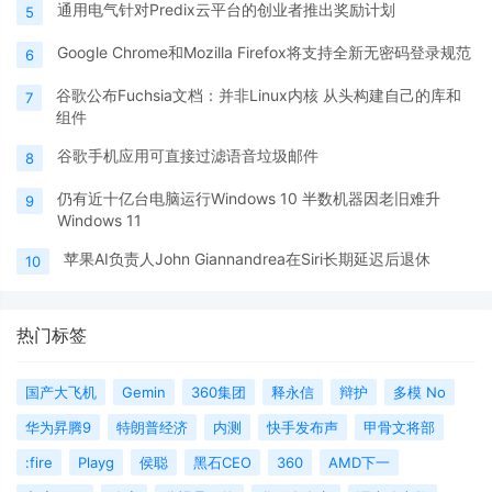
通用电气针对Predix云平台的创业者推出奖励计划
5
Google Chrome和Mozilla Firefox将支持全新无密码登录规范
6
谷歌公布Fuchsia文档：并非Linux内核 从头构建自己的库和
7
组件
谷歌手机应用可直接过滤语音垃圾邮件
8
仍有近十亿台电脑运行Windows 10 半数机器因老旧难升
9
Windows 11
苹果AI负责人John Giannandrea在Siri长期延迟后退休
10
热门标签
国产大飞机
Gemin
360集团
释永信
辩护
多模 No
华为昇腾9
特朗普经济
内测
快手发布声
甲骨文将部
:fire
Playg
侯聪
黑石CEO
360
AMD下一