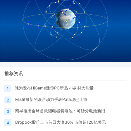
推荐资讯
驰为发布HiGame迷你PC新品 小身材大能量
1
Misfit最新的混合动力手表Path现已上市
2
南孚推出全球首款测电器装电池：可秒分电池新旧
3
Dropbox股价上市首日大涨36% 市值超120亿美元
4