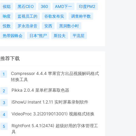
侯聪
黑石CEO
360
AMD下一
印度PM2
响度
监视员工的
谷歌发布实
调查称半数
悦数
罗永浩录音
安西
黑洞数小时
热带园蛛会
日本“熊尸
斯拉夫
平流层
推荐下载
Compressor 4.4.4 苹果官方出品视频解码格式
1
转换工具
Pikka 2.0.4 菜单栏屏幕取色器
2
iShowU Instant 1.2.11 实时屏幕录制软件
3
VideoProc 3.2(2019013001) 视频格式转换
4
RightFont 5.4.1(2474) 超级好用的字体管理工
5
具