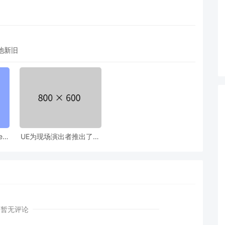
池新旧
es
UE为现场演出者推出了价
光
值2200美元的舞台耳返设
备
暂无评论