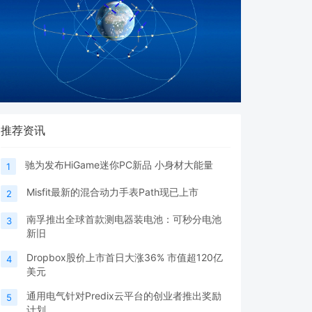
推荐资讯
驰为发布HiGame迷你PC新品 小身材大能量
1
Misfit最新的混合动力手表Path现已上市
2
南孚推出全球首款测电器装电池：可秒分电池
3
新旧
Dropbox股价上市首日大涨36% 市值超120亿
4
美元
通用电气针对Predix云平台的创业者推出奖励
5
计划