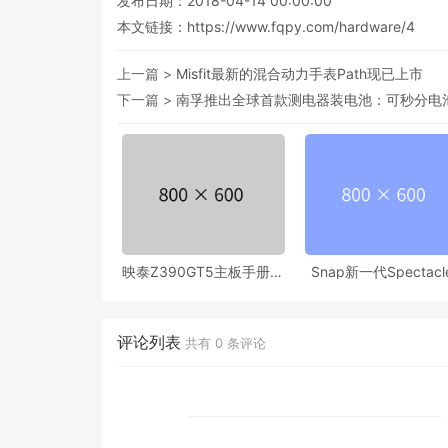
发布日期：2018-04-14 00:00:00
本文链接：
https://www.fqpy.com/hardware/4
上一篇 >
Misfit最新的混合动力手表Path现已上市
下一篇 >
南孚推出全球首款测电器装电池：可秒分电
映泰Z390GT5主板手册曝
Snap新一代Spectacl
光 英特尔Z390芯片组或
眼镜文档已被FCC曝
即将到来 当
评论列表
共有
0
条评论