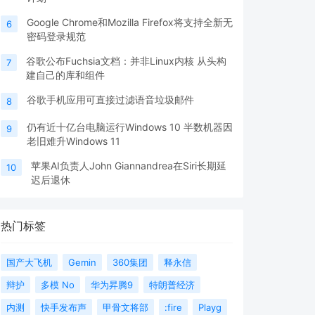
Google Chrome和Mozilla Firefox将支持全新无
6
密码登录规范
谷歌公布Fuchsia文档：并非Linux内核 从头构
7
建自己的库和组件
谷歌手机应用可直接过滤语音垃圾邮件
8
仍有近十亿台电脑运行Windows 10 半数机器因
9
老旧难升Windows 11
苹果AI负责人John Giannandrea在Siri长期延
10
迟后退休
热门标签
国产大飞机
Gemin
360集团
释永信
辩护
多模 No
华为昇腾9
特朗普经济
内测
快手发布声
甲骨文将部
:fire
Playg