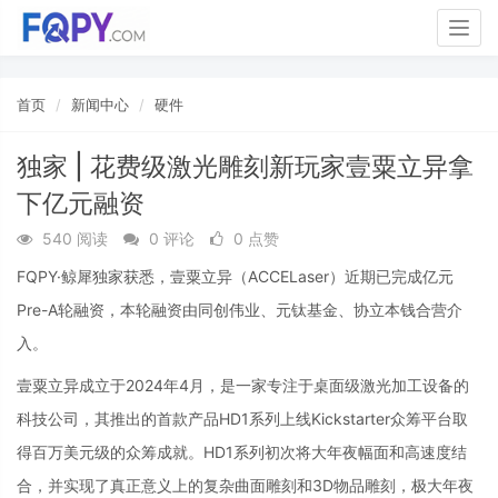
Togg
navig
首页
新闻中心
硬件
独家 | 花费级激光雕刻新玩家壹粟立异拿
下亿元融资
540 阅读
0 评论
0 点赞
FQPY·鲸犀独家获悉，壹粟立异（ACCELaser）近期已完成亿元
Pre-A轮融资，本轮融资由同创伟业、元钛基金、协立本钱合营介
入。
壹粟立异成立于2024年4月，是一家专注于桌面级激光加工设备的
科技公司，其推出的首款产品HD1系列上线Kickstarter众筹平台取
得百万美元级的众筹成就。HD1系列初次将大年夜幅面和高速度结
合，并实现了真正意义上的复杂曲面雕刻和3D物品雕刻，极大年夜