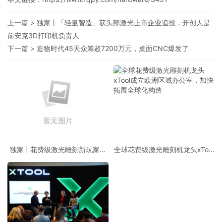
上一篇 >
独家丨「轻量智造」获头部激光上市企业追投，开创人是
前安克3D打印机负责人
下一篇 >
造物时代45天众筹超7200万元，桌面CNC爆发了
独家 | 花费级激光雕刻新玩家壹
全球花费级激光雕刻机龙头xTool
粟立异拿下亿元融资
成立欧洲区域办公室，加快拓展
全球化构造