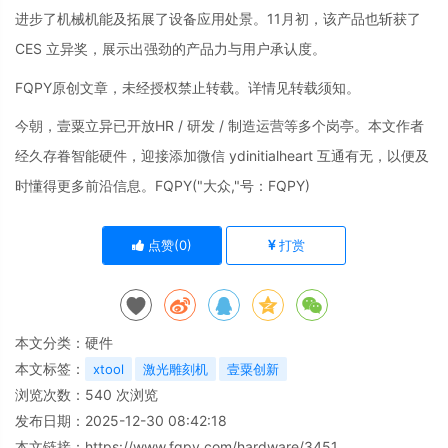
进步了机械机能及拓展了设备应用处景。11月初，该产品也斩获了
CES 立异奖，展示出强劲的产品力与用户承认度。
FQPY原创文章，未经授权禁止转载。详情见转载须知。
今朝，壹粟立异已开放HR / 研发 / 制造运营等多个岗亭。本文作者
经久存眷智能硬件，迎接添加微信 ydinitialheart 互通有无，以便及
时懂得更多前沿信息。
FQPY
("大众,"号：FQPY)
点赞(
0
)
打赏
本文分类：
硬件
本文标签：
xtool
激光雕刻机
壹粟创新
浏览次数：
540
次浏览
发布日期：2025-12-30 08:42:18
本文链接：
https://www.fqpy.com/hardware/3451