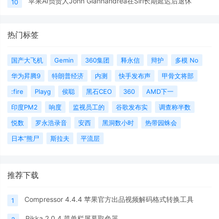
苹果AI负责人John Giannandrea在Siri长期延迟后退休
10
热门标签
国产大飞机
Gemin
360集团
释永信
辩护
多模 No
华为昇腾9
特朗普经济
内测
快手发布声
甲骨文将部
:fire
Playg
侯聪
黑石CEO
360
AMD下一
印度PM2
响度
监视员工的
谷歌发布实
调查称半数
悦数
罗永浩录音
安西
黑洞数小时
热带园蛛会
日本“熊尸
斯拉夫
平流层
推荐下载
Compressor 4.4.4 苹果官方出品视频解码格式转换工具
1
Pikka 2.0.4 菜单栏屏幕取色器