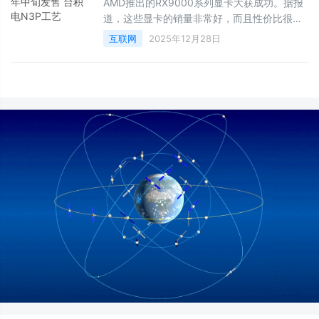
AMD推出的RX9000系列显卡大获成功。据报
道，这些显卡的销量非常好，而且性价比很
高。不过，如果你想等AMD下一代
互联网
2025年12月28日
RDNA5GPU，可能还需要更长时间。AMD下
一代GPU将继续与台积电合作！