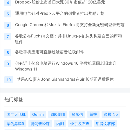
Dropbox股价上市首日大涨36% 市值超120亿美元
4
通用电气针对Predix云平台的创业者推出奖励计划
5
Google Chrome和Mozilla Firefox将支持全新无密码登录规范
6
谷歌公布Fuchsia文档：并非Linux内核 从头构建自己的库和
7
组件
谷歌手机应用可直接过滤语音垃圾邮件
8
仍有近十亿台电脑运行Windows 10 半数机器因老旧难升
9
Windows 11
苹果AI负责人John Giannandrea在Siri长期延迟后退休
10
热门标签
国产大飞机
Gemin
360集团
释永信
辩护
多模 No
华为昇腾9
特朗普经济
内测
快手发布声
甲骨文将部