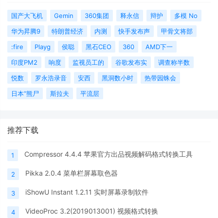
国产大飞机
Gemin
360集团
释永信
辩护
多模 No
华为昇腾9
特朗普经济
内测
快手发布声
甲骨文将部
:fire
Playg
侯聪
黑石CEO
360
AMD下一
印度PM2
响度
监视员工的
谷歌发布实
调查称半数
悦数
罗永浩录音
安西
黑洞数小时
热带园蛛会
日本“熊尸
斯拉夫
平流层
推荐下载
Compressor 4.4.4 苹果官方出品视频解码格式转换工具
1
Pikka 2.0.4 菜单栏屏幕取色器
2
iShowU Instant 1.2.11 实时屏幕录制软件
3
VideoProc 3.2(2019013001) 视频格式转换
4