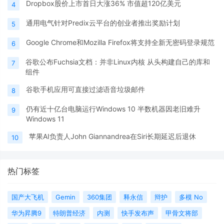
Dropbox股价上市首日大涨36% 市值超120亿美元
4
通用电气针对Predix云平台的创业者推出奖励计划
5
Google Chrome和Mozilla Firefox将支持全新无密码登录规范
6
谷歌公布Fuchsia文档：并非Linux内核 从头构建自己的库和
7
组件
谷歌手机应用可直接过滤语音垃圾邮件
8
仍有近十亿台电脑运行Windows 10 半数机器因老旧难升
9
Windows 11
苹果AI负责人John Giannandrea在Siri长期延迟后退休
10
热门标签
国产大飞机
Gemin
360集团
释永信
辩护
多模 No
华为昇腾9
特朗普经济
内测
快手发布声
甲骨文将部