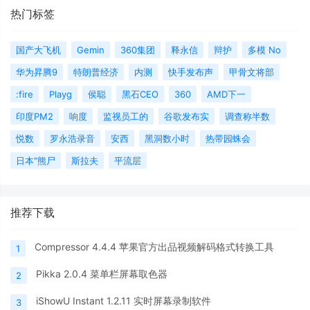
热门标签
国产大飞机
Gemin
360集团
释永信
辩护
多模 No
华为昇腾9
特朗普经济
内测
快手发布声
甲骨文将部
:fire
Playg
侯聪
黑石CEO
360
AMD下一
印度PM2
响度
监视员工的
谷歌发布实
调查称半数
悦数
罗永浩录音
安西
黑洞数小时
热带园蛛会
日本“熊尸
斯拉夫
平流层
推荐下载
Compressor 4.4.4 苹果官方出品视频解码格式转换工具
1
Pikka 2.0.4 菜单栏屏幕取色器
2
iShowU Instant 1.2.11 实时屏幕录制软件
3