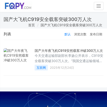
Togg
navig
国产大飞机C919安全载客突破300万人次
首页
国产大飞机C919安全载客突破300万人次
列表
默认
浏览次数
发布日期
国产大年夜飞机C919安然载客冲破300万人次
今天交通运输部副部长李扬公开表示，C919安
全载客突破300万人次。“我国交通运输领域新
质生产力加快发展，完成约1700公里高速公
互联网
2025年12月24日
路、2200余处公路水路附属设施数字化改造，
累计建成集装箱、散货自动化码头60座，中国
自己制造的民航飞机C919安全载客突破300万
人次。”李扬说道。