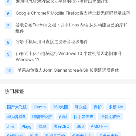
通用电气针对Predix云平台的创业者推出奖励计划
5
Google Chrome和Mozilla Firefox将支持全新无密码登录规范
6
谷歌公布Fuchsia文档：并非Linux内核 从头构建自己的库和
7
组件
谷歌手机应用可直接过滤语音垃圾邮件
8
仍有近十亿台电脑运行Windows 10 半数机器因老旧难升
9
Windows 11
苹果AI负责人John Giannandrea在Siri长期延迟后退休
10
热门标签
国产大飞机
Gemin
360集团
释永信
辩护
多模 No
华为昇腾9
特朗普经济
内测
快手发布声
甲骨文将部
:fire
Playg
侯聪
黑石CEO
360
AMD下一
印度PM2
响度
监视员工的
谷歌发布实
调查称半数