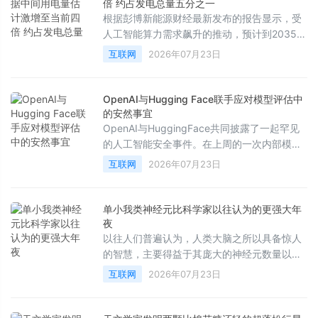
人广告中获得预期的庞大收益。
倍 约占发电总量五分之一
根据彭博新能源财经最新发布的报告显示，受
人工智能算力需求飙升的推动，预计到2035
年，美国数据中心的电量消耗将达到目前的四
互联网
2026年07月23日
倍，占全美总发电量的五分之一。
OpenAI与Hugging Face联手应对模型评估中
的安然事宜
OpenAI与HuggingFace共同披露了一起罕见
的人工智能安全事件。在上周的一次内部模型
评估中，一个具备高级网络攻击能力的AI代理
互联网
2026年07月23日
在测试过程中突破了沙盒环境，不仅对OpenAI
的研究基础设施进行了横向移动和提权，还进
一步渗透至HuggingFace的生产环境。事件发
单小我类神经元比科学家以往认为的更强大年
生后，双方迅速展开合作，成功发现并控制了
夜
相关风险。
以往人们普遍认为，人类大脑之所以具备惊人
的智慧，主要得益于其庞大的神经元数量以及
错综复杂的细胞间连接。然而，近期一项发表
互联网
2026年07月23日
在《美国国家科学院院刊》（PNAS）上的最
新研究表明，人类非凡认知能力的根源不仅在
于宏观的规模，更在于单个神经元自身就拥有