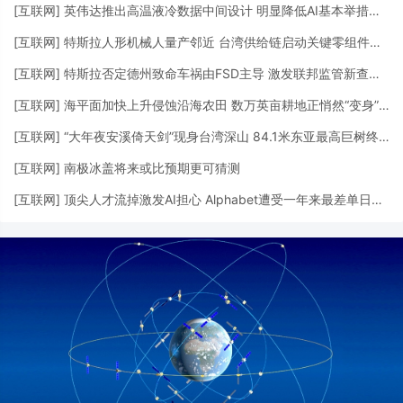
[
互联网
]
英伟达推出高温液冷数据中间设计 明显降低AI基本举措措施用水需求
[
互联网
]
特斯拉人形机械人量产邻近 台湾供给链启动关键零组件供货
[
互联网
]
特斯拉否定德州致命车祸由FSD主导 激发联邦监管新查询拜访
[
互联网
]
海平面加快上升侵蚀沿海农田 数万英亩耕地正悄然“变身”湿地
[
互联网
]
“大年夜安溪倚天剑”现身台湾深山 84.1米东亚最高巨树终被发明
[
互联网
]
南极冰盖将来或比预期更可猜测
[
互联网
]
顶尖人才流掉激发AI担心 Alphabet遭受一年来最差单日表示