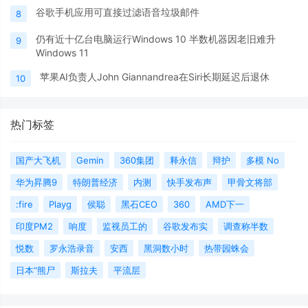
谷歌手机应用可直接过滤语音垃圾邮件
8
仍有近十亿台电脑运行Windows 10 半数机器因老旧难升
9
Windows 11
苹果AI负责人John Giannandrea在Siri长期延迟后退休
10
热门标签
国产大飞机
Gemin
360集团
释永信
辩护
多模 No
华为昇腾9
特朗普经济
内测
快手发布声
甲骨文将部
:fire
Playg
侯聪
黑石CEO
360
AMD下一
印度PM2
响度
监视员工的
谷歌发布实
调查称半数
悦数
罗永浩录音
安西
黑洞数小时
热带园蛛会
日本“熊尸
斯拉夫
平流层