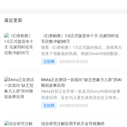
化是如何「炼成」的
标尺三烘款打造“嵌入不局改”新
标准
最近更新
《幻兽帕鲁》1.0正式版宣布十天 玩家同时在
耳目数冲破96万
随着《幻兽帕鲁》1.0正式版的推出，游戏再次
迎来了现象级的热潮。根据SteamDB的数据显
示，在7月19日——即版本发布近两周后，该
互联网
2026年07月23日
作的最高同时在线人数达到了961，867人。
这也是自该游戏2024年开启抢先体验、创下超
过210万同时在线的辉煌纪录以来，取得的最
Meta正在测试一款面向“缺乏想象力人群”的AI
高数据。
睡前故事应用
Meta目前正在开发一款名为StoryKit的AI故事
讲述应用，旨在为儿童生成包含自定义角色、
场景、教育意义以及音乐的AI故事。正如其在
互联网
2026年07月23日
应用商店向家长们保证的那样：“你甚至不需要
写下一个字。”
综合研究注解应用手机不会导致脑癌