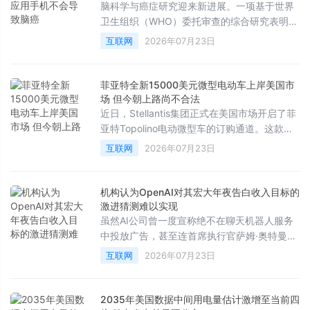
脑科学与癌症研究迎来新进展。一项基于世界
卫生组织（WHO）委托审查的综合研究表明，
电磁波不会引发大脑、头部或颈部的癌症，这
互联网
2026年07月23日
彻底打破了长期以来公众对手机辐射致癌的担
忧。
菲亚特全新15000美元微型电动车上岸美国市
场 但今朝上路尚不合法
近日，Stellantis集团正式在美国市场开启了菲
亚特Topolino电动微型车的订购通道。这款车
型的起售价为13995美元，加上990美元的强
互联网
2026年07月23日
制性目的地费用后，税前总价为14985美元。
这一价格使其成为了目前美国市场上售价最低
的新车，甚至比基础款日产Versa还要便宜
机构认为OpenAI对其宏大年夜告白收入目标的
2000多美元。
激进猜测难以实现
虽然AI公司曾一度宣称绝不在聊天机器人服务
中投放广告，甚至连首席执行官萨姆·奥特曼也
曾将广告形容为“最后手段”的商业模式，并认
互联网
2026年07月23日
为将其与AI结合会带来独特的不安感，但如今
行业风向已彻底逆转。然而，根据市场研究机
构的最新分析，各大科技公司很难从聊天机器
2035年美国数据中间用电量估计激增至当前四