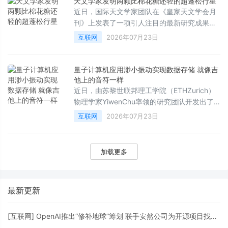
天文学家发明两颗比棉花糖还轻的超蓬松行星
超乎想象的强大计算能力。
近日，国际天文学家团队在《皇家天文学会月
刊》上发表了一项引人注目的最新研究成果，
宣布在距离地球约1110光年外的南天星座“飞鱼
互联网
2026年07月23日
座”中，发现了两颗密度极低的“超级蓬松”巨行
星。这两颗行星的密度甚至比棉花糖还要轻，
为科学家研究奇异行星的起源与演化提供了罕
量子计算机应用渺小振动实现数据存储 就像吉
见的全新窗口。
他上的音符一样
近日，由苏黎世联邦理工学院（ETHZurich）
物理学家YiwenChu率领的研究团队开发出了
一种全新的量子芯片，成功将信息以微小振动
互联网
2026年07月23日
（即声子携带的振动能量包）的形式存储在芯
片内部，其运作原理在某种程度上类似于吉他
上共鸣的音符。这项突破性成果有望彻底改变
加载更多
未来量子计算机的构建方式。
最新更新
[
互联网
]
OpenAI推出“修补地球”筹划 联手安然公司为开源项目找马脚打补丁