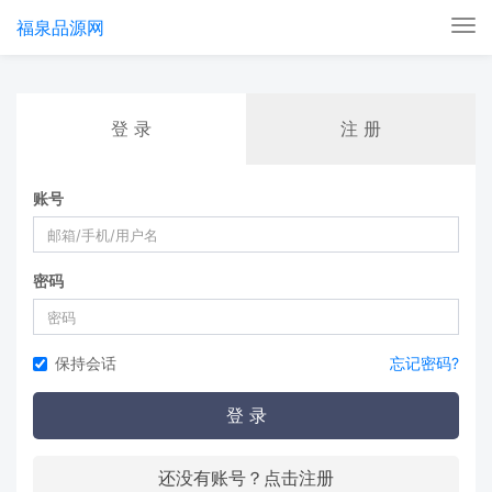
福泉品源网
Tog
nav
登 录
注 册
账号
密码
保持会话
忘记密码?
登 录
还没有账号？点击注册