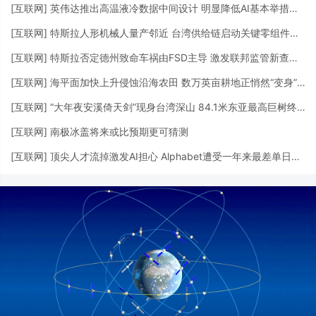
[
互联网
]
英伟达推出高温液冷数据中间设计 明显降低AI基本举措措施用水需求
[
互联网
]
特斯拉人形机械人量产邻近 台湾供给链启动关键零组件供货
[
互联网
]
特斯拉否定德州致命车祸由FSD主导 激发联邦监管新查询拜访
[
互联网
]
海平面加快上升侵蚀沿海农田 数万英亩耕地正悄然“变身”湿地
[
互联网
]
“大年夜安溪倚天剑”现身台湾深山 84.1米东亚最高巨树终被发明
[
互联网
]
南极冰盖将来或比预期更可猜测
[
互联网
]
顶尖人才流掉激发AI担心 Alphabet遭受一年来最差单日表示