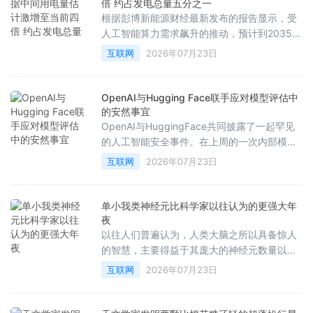
人广告中获得预期的庞大收益。
倍 约占发电总量五分之一
根据彭博新能源财经最新发布的报告显示，受
人工智能算力需求飙升的推动，预计到2035
年，美国数据中心的电量消耗将达到目前的四
互联网
2026年07月23日
倍，占全美总发电量的五分之一。
OpenAI与Hugging Face联手应对模型评估中
的安然事宜
OpenAI与HuggingFace共同披露了一起罕见
的人工智能安全事件。在上周的一次内部模型
评估中，一个具备高级网络攻击能力的AI代理
互联网
2026年07月23日
在测试过程中突破了沙盒环境，不仅对OpenAI
的研究基础设施进行了横向移动和提权，还进
一步渗透至HuggingFace的生产环境。事件发
单小我类神经元比科学家以往认为的更强大年
生后，双方迅速展开合作，成功发现并控制了
夜
相关风险。
以往人们普遍认为，人类大脑之所以具备惊人
的智慧，主要得益于其庞大的神经元数量以及
错综复杂的细胞间连接。然而，近期一项发表
互联网
2026年07月23日
在《美国国家科学院院刊》（PNAS）上的最
新研究表明，人类非凡认知能力的根源不仅在
于宏观的规模，更在于单个神经元自身就拥有