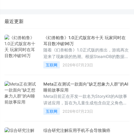
化是如何「炼成」的
标尺三烘款打造“嵌入不局改”新
标准
最近更新
《幻兽帕鲁》1.0正式版宣布十天 玩家同时在
耳目数冲破96万
随着《幻兽帕鲁》1.0正式版的推出，游戏再次
迎来了现象级的热潮。根据SteamDB的数据显
示，在7月19日——即版本发布近两周后，该
互联网
2026年07月23日
作的最高同时在线人数达到了961，867人。
这也是自该游戏2024年开启抢先体验、创下超
过210万同时在线的辉煌纪录以来，取得的最
Meta正在测试一款面向“缺乏想象力人群”的AI
高数据。
睡前故事应用
Meta目前正在开发一款名为StoryKit的AI故事
讲述应用，旨在为儿童生成包含自定义角色、
场景、教育意义以及音乐的AI故事。正如其在
互联网
2026年07月23日
应用商店向家长们保证的那样：“你甚至不需要
写下一个字。”
综合研究注解应用手机不会导致脑癌