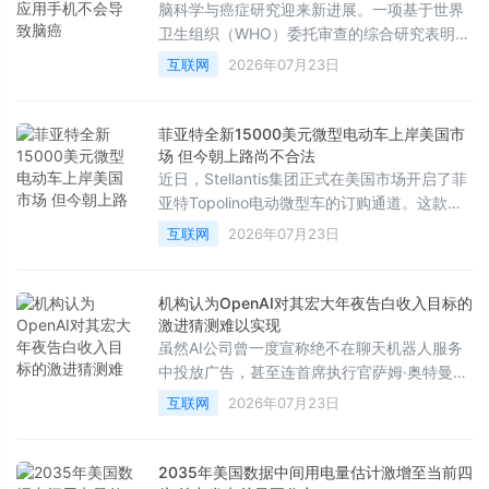
脑科学与癌症研究迎来新进展。一项基于世界
卫生组织（WHO）委托审查的综合研究表明，
电磁波不会引发大脑、头部或颈部的癌症，这
互联网
2026年07月23日
彻底打破了长期以来公众对手机辐射致癌的担
忧。
菲亚特全新15000美元微型电动车上岸美国市
场 但今朝上路尚不合法
近日，Stellantis集团正式在美国市场开启了菲
亚特Topolino电动微型车的订购通道。这款车
型的起售价为13995美元，加上990美元的强
互联网
2026年07月23日
制性目的地费用后，税前总价为14985美元。
这一价格使其成为了目前美国市场上售价最低
的新车，甚至比基础款日产Versa还要便宜
机构认为OpenAI对其宏大年夜告白收入目标的
2000多美元。
激进猜测难以实现
虽然AI公司曾一度宣称绝不在聊天机器人服务
中投放广告，甚至连首席执行官萨姆·奥特曼也
曾将广告形容为“最后手段”的商业模式，并认
互联网
2026年07月23日
为将其与AI结合会带来独特的不安感，但如今
行业风向已彻底逆转。然而，根据市场研究机
构的最新分析，各大科技公司很难从聊天机器
2035年美国数据中间用电量估计激增至当前四