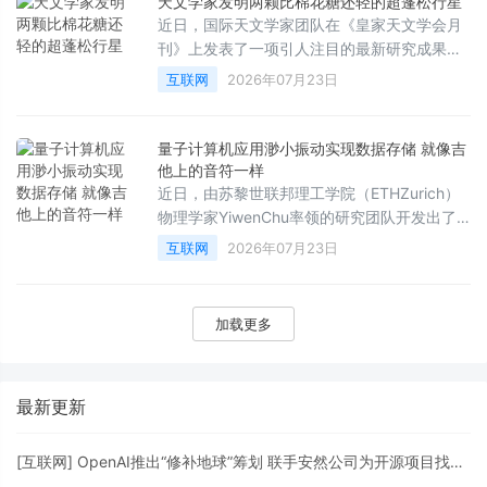
天文学家发明两颗比棉花糖还轻的超蓬松行星
超乎想象的强大计算能力。
近日，国际天文学家团队在《皇家天文学会月
刊》上发表了一项引人注目的最新研究成果，
宣布在距离地球约1110光年外的南天星座“飞鱼
互联网
2026年07月23日
座”中，发现了两颗密度极低的“超级蓬松”巨行
星。这两颗行星的密度甚至比棉花糖还要轻，
为科学家研究奇异行星的起源与演化提供了罕
量子计算机应用渺小振动实现数据存储 就像吉
见的全新窗口。
他上的音符一样
近日，由苏黎世联邦理工学院（ETHZurich）
物理学家YiwenChu率领的研究团队开发出了
一种全新的量子芯片，成功将信息以微小振动
互联网
2026年07月23日
（即声子携带的振动能量包）的形式存储在芯
片内部，其运作原理在某种程度上类似于吉他
上共鸣的音符。这项突破性成果有望彻底改变
加载更多
未来量子计算机的构建方式。
最新更新
[
互联网
]
OpenAI推出“修补地球”筹划 联手安然公司为开源项目找马脚打补丁