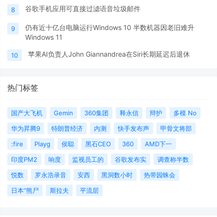
谷歌手机应用可直接过滤语音垃圾邮件
8
仍有近十亿台电脑运行Windows 10 半数机器因老旧难升
9
Windows 11
苹果AI负责人John Giannandrea在Siri长期延迟后退休
10
热门标签
国产大飞机
Gemin
360集团
释永信
辩护
多模 No
华为昇腾9
特朗普经济
内测
快手发布声
甲骨文将部
:fire
Playg
侯聪
黑石CEO
360
AMD下一
印度PM2
响度
监视员工的
谷歌发布实
调查称半数
悦数
罗永浩录音
安西
黑洞数小时
热带园蛛会
日本“熊尸
斯拉夫
平流层